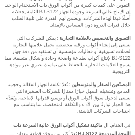
التموين على كميات كبيرة من أكواب الورق ذات الاستخدام الواحد.
إن الإنتاج عالي السرعة وجودة الجهاز BJ-S122 الثابتة يجعلانه
أصلًا قيمًا لهذه الشركات، ويضمن لهم القدرة على تلبية الطلب
خلال فترات الذروة دون المساس بالإمداد.
التسويق والتخصيص بالعلامة التجارية
: يمكن للشركات التي
تسعى إلى إنشاء أكواب ورقية مخصصة تحمل علامتها التجارية
لحملات تسويقية أو فعاليات مؤسسية أن تستفيد من دقة جهاز
BJ-S122 لإنتاج أكواب بطباعة واضحة وحادة وأشكال متسقة. مما
يسمح للعلامات التجارية بالحفاظ على تماسك بصري عبر موادها
الترويجية.
المصنّعين الصغار والمتوسطين
: تُعدّ تكلفة الجهاز الفعّالة وحجمه
المدمج وتشغيله السهل خيارًا ممتازًا للشركات الصغيرة التي
تسعى لدخول سوق أكواب الورق أو توسيع قدراتها الإنتاجية. ويُقدِّم
هذا الجهاز توازنًا بين الأداء والتكلفة المنخفضة، بما يتناسب مع
احتياجات الشركات الناشئة.
في الختام، ال
ماكينة تشكيل أكواب الورق عالية السرعة ذات
اللوحة المزدوجة BJ-S122
يُعدّ أكثر من مجرّد قطعة معدات —