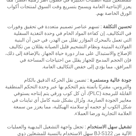
يعزز الإنتاجية العامة ويسمح بتسريع وقت السوق لمنتجات أكواب
الورق الخاصة بهم.
تحسين التكلفة
: تسهم عناصر تصميم متعددة في تحقيق وفورات
في التكاليف. إن كفاءة المواد الخام في وحدة التغذية السفلية
التي تعمل بالمحرك المؤازر تقلل من الهدر، في حين أن البنية
الفولاذية المتينة ونظام التشحيم قليل الصيانة يقللان من تكاليف
الإصلاح والاستبدال على مدار دورة حياة الجهاز. بالإضافة إلى ذلك،
فإن الحجم المدمج للجهاز يقلل من احتياجات المساحة في
المرافق، مما يؤدي إلى خفض التكاليف العامة.
جودة عالية ومستمرة
: تضمن نقل الحركة الدقيق بالكام
والتروس، مقترنًا بأتمتة يتم التحكم بها عبر وحدة التحكم المنطقية
القابلة للبرمجة (PLC)، أن كل كوب ورقي يتم إنتاجه يستوفي
معايير الجودة الصارمة. وتُزال بشكل شبه كامل أي تباينات في
شكل الكوب أو حجمه أو سلامته الهيكلية، مما يعزز من سمعة
العلامة التجارية ورضا العملاء.
تشغيل سهل الاستخدام
: تجعل واجهة التشغيل البديهية والعمليات
الآلية من BJ-S122 سهل الاستخدام بالنسبة للمشغلين ذوي