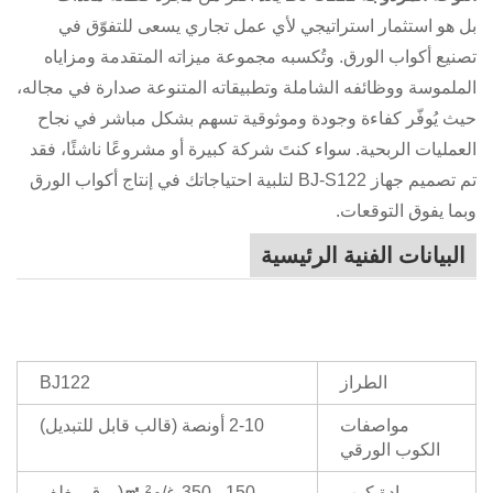
بل هو استثمار استراتيجي لأي عمل تجاري يسعى للتفوّق في
تصنيع أكواب الورق. وتُكسبه مجموعة ميزاته المتقدمة ومزاياه
الملموسة ووظائفه الشاملة وتطبيقاته المتنوعة صدارة في مجاله،
حيث يُوفّر كفاءة وجودة وموثوقية تسهم بشكل مباشر في نجاح
العمليات الربحية. سواء كنتَ شركة كبيرة أو مشروعًا ناشئًا، فقد
تم تصميم جهاز BJ-S122 لتلبية احتياجاتك في إنتاج أكواب الورق
وبما يفوق التوقعات.
البيانات الفنية الرئيسية
الطراز
BJ122
مواصفات
2-10 أونصة (قالب قابل للتبديل)
الكوب الورقي
مادة كوب
150 - 350 غ/م²
㎡
(ورق مغلف