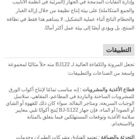
وإدارة النفايات المدمجة في الجهاز (المرئية في أنظمة الأنابيب
والجمع المتكاملة) على بيئة إنتاج نظيفة من خلال إزالة الغبار
والحطام الناتج أثناء عملية التشكيل. لا يساهم هذا فقط في نظافة
المنتج، بل ويؤدي أيضًا إلى بيئة عمل أكثر أمانًا.
التطبيقات
تجعل المرونة والكفاءة العالية لـ BJ122 منه حلاً مثاليًا لمجموعة
واسعة من الصناعات والتطبيقات:
قطاع الأغذية والمشروبات
: إنه مناسب تمامًا لإنتاج أكواب الورق
للمشروبات الساخنة والباردة في المطاعم، المقاهي، سلاسل
الوجبات السريعة، ومتاجر البقالة. سواء كان ذلك للقهوة أو الشاي
أو الصودا أو الماء، فإن جهاز BJ-S122 يُنتج أكوابًا تلبي معايير
سلامة الأغذية وتوقعات المستهلكين فيما يتعلق بالمتانة
والاستخدام.
التجزئة والضيافة
: تعتمد الفنادق وشركات الطيران وخدمات