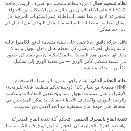
نظام تشحيم فعال
: مزود بنظام تشحيم مع تصريف الزيت، يحافظ
BJ-S122 على الأداء الأمثل من خلال تقليل الاحتكاك بين الأجزاء
المتحركة. لا يؤدي هذا فقط إلى إطالة عمر المكونات الحرجة، بل
ويقلل أيضًا من متطلبات الصيانة، مما يجعل التوقف عن العمل في
أدنى حد ممكن.
ناقل حركة دقيق
: بالاعتماد على تقنية متقدمة لدفع الكاميرا عالية
الدقة وناقل الحركة، يعمل كل محطة عمل داخل الجهاز بدقة لا
مثيل لها. تضمن هذه التعقيدات الميكانيكية أن يتم تنفيذ كل خطوة
في عملية تشكيل كأس الورق — من تغذية الورق إلى تشكيل
الكأس — بدقة متناهية.
نظام التحكم الذكي
: يقوم واجهة بشرية-آلية سهلة الاستخدام
(HMI) مدمجة مع نظام PLC (وحدة تحكم منطقية قابلة للبرمجة)
بالإشراف على عمليات الجهاز. مما يتيح تعديل المعاملات بسلاسة،
والرصد الفوري، واكتشاف الأخطاء تلقائيًا، ما يمكن المشغلين من
الحفاظ على جودة إنتاج مستقرة مع الحد الأدنى من التدريب.
تغذية القاع بالمحرك الخدمي
: تتحكم آلية تغذية القاع المتحركة
بواسطة الحركة الجهازية في الحجم الدقيق لورق قاع الكوب، مما