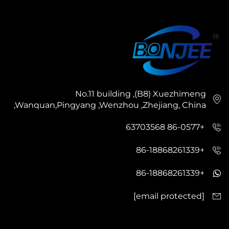
No.11 building ,(B8) Xuezhimeng
,Wanquan,Pingyang ,Wenzhou ,Zhejiang, China
+86-0577 63703568
+86-18868261339
+86-18868261339
[email protected]