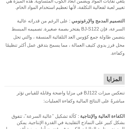
يلغي نفايات المواد ويضمن أبعاد الكوب المتساوية. هذه الميزة هي
تغيير لعبة لفعالية التكلفة، لأنها تعظيم استخدام المواد الخام.
التصميم المدمج والإرغونومي
: على الرغم من قدراته عالية
السرعة، فإن BJ-S122 يفتخر بصمة صغيرة. تصميمه المبسط
يتضمن طاولة جمع كؤوس العد التلقائية المنسقة ، والتي تحل
محل فرز يدوي كثيف العمالة ، مما يسمح بتدفق عمل أكثر تنظيمًا
وكفاءة.
المزايا
تنعكس ميزات BJ122 في مزايا واضحة وقابلة للقياس تؤثر
مباشرةً على النتائج المالية وكفاءة العمليات:
الكفاءة العالية والإنتاجية
: كآلة تشكيل "عالية السرعة"، تتفوق
بشكل كبير على النماذج التقليدية في القدرة الإنتاجية. يمكن
للمصنعين تلبية الطلبات الكبيرة في غضون أطر زمنية أقصر، مما