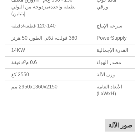
ورقي
بطبقة واحدة/مزدوجة من البولي
إيثيلين)
سرعة الإنتاج
120-140 قطعة/دقيقة
PowerSupply
380 فولت، ثلاثي الطور، 50 هرتز
القدرة الإجمالية
14KW
مصدر الهواء
0.6 م³/دقيقة
وزن الآلة
2550 كغ
الأبعاد العامة
2950x1360x2150 مم
(LxWxH)
صور الآلة