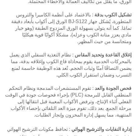
الورق، ما يقلل من تكاليف العمالة والأخطاء المحتملة.
تشكيل الكوب بدقة
: بالاعتماد على أنظمة الكاميرا والتروس
المتطورة، يُشكل جهاز BJ-S122 الورق إلى أكواب بأبعاد دقيقة
تمامًا. كما أنه يتولى بسهولة الورق المزدوج الطبقة (وهو خيار
مادي يعزز متانة الكوب وعزله)، مشكلًا أكوابًا قوية هيكليًا
ومتجانسة من حيث المظهر.
إغلاق القاعدة وتحديد المقاس
: نظام التغذية السفلي الذي يعمل
بالمحركات الخدمية يقوم بمحاذاة قاع الكوب وإغلاقه بدقة، مما
يضمن التصاقًا آمنًا وثبات الحجم. تُعد هذه الوظيفة حاسمة لمنع
التسرب وضمان استقرار الكوب الكلي.
فحص الجودة والعد
: تقوم المستشعرات المدمجة ونظام التحكم
المنطقي القابل للبرمجة (PLC) بإجراء فحوصات جودة في الوقت
الفعلي أثناء الإنتاج، وترفض الأكواب المعيبة قبل انتقالها إلى
مرحلة الجمع. بعد ذلك، تقوم ميزة العد التلقائي بإحصاء الأكواب
المنتهية، مما يسهل إدارة المخزون وإنجاز الطلبات.
إدارة النفايات والترشيح الهوائي
: تحافظ مكونات الترشيح الهوائي