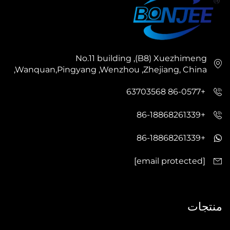
No.11 building ,(B8) Xuezhimeng
,Wanquan,Pingyang ,Wenzhou ,Zhejiang, China
+86-0577 63703568
+86-18868261339
+86-18868261339
[email protected]
منتجات