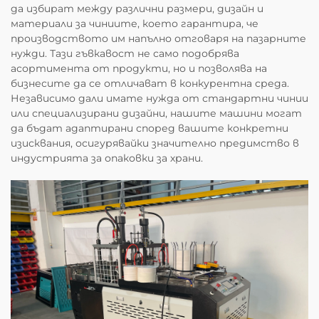
да избират между различни размери, дизайн и
материали за чиниите, което гарантира, че
производството им напълно отговаря на пазарните
нужди. Тази гъвкавост не само подобрява
асортимента от продукти, но и позволява на
бизнесите да се отличават в конкурентна среда.
Независимо дали имате нужда от стандартни чинии
или специализирани дизайни, нашите машини могат
да бъдат адаптирани според вашите конкретни
изисквания, осигурявайки значително предимство в
индустрията за опаковки за храни.