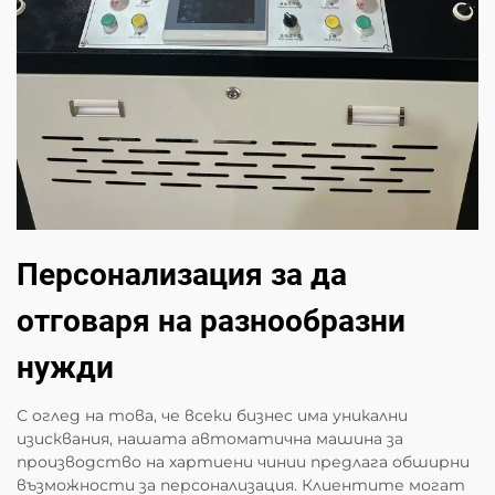
Персонализация за да
отговаря на разнообразни
нужди
С оглед на това, че всеки бизнес има уникални
изисквания, нашата автоматична машина за
производство на хартиени чинии предлага обширни
възможности за персонализация. Клиентите могат