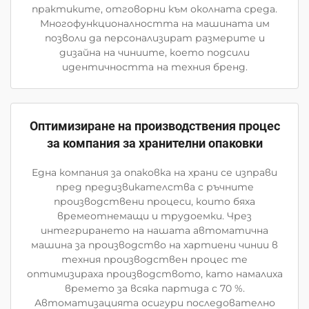
практиките, отговорни към околната среда.
Многофункционалността на машината им
позволи да персонализират размерите и
дизайна на чиниите, което подсили
идентичността на техния бренд.
Оптимизиране на производствения процес
за компания за хранителни опаковки
Една компания за опаковка на храни се изправи
пред предизвикателства с ръчните
производствени процеси, които бяха
времеотнемащи и трудоемки. Чрез
интегрирането на нашата автоматична
машина за производство на хартиени чинии в
техния производствен процес те
оптимизираха производството, като намалиха
времето за всяка партида с 70 %.
Автоматизацията осигури последователно