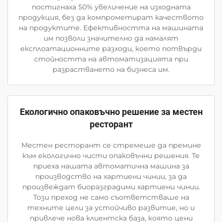
постигнаха 50% увеличение на изходната
продукция, без да компрометират качеството
на продуктите. Ефективността на машината
им позволи значително да намалят
експлоатационните разходи, което потвърди
стойността на автоматизацията при
разрастването на бизнеса им.
Екологично опаковъчно решение за местен
ресторант
Местен ресторант се стремеше да премине
към екологично чисти опаковъчни решения. Те
приеха нашата автоматична машина за
производство на хартиени чинии, за да
произвеждат биоразградими хартиени чинии.
Този преход не само съответстваше на
техните цели за устойчиво развитие, но и
привлече нова клиентска база, която цени