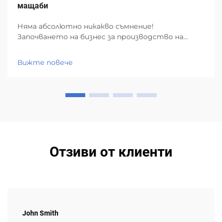
мащаби
Няма абсолютно никакво съмнение!
Започването на бизнес за производство на
хартиени чаши в малък мащаб предлага
огромни възможности! Това, което наистина
Вижте повече
трябва да имате предвид, е коя машина за
производство на хартиени чаши да използвате.
Това е най-важното оборудване, необходимо за...
Отзиви от клиенти
John Smith