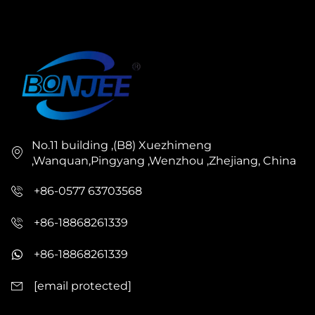
No.11 building ,(B8) Xuezhimeng
,Wanquan,Pingyang ,Wenzhou ,Zhejiang, China
+86-0577 63703568
+86-18868261339
+86-18868261339
[email protected]