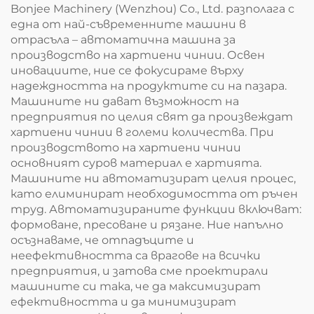
Bonjee Machinery (Wenzhou) Co., Ltd. разполага с
една от най-съвременните машини в
отрасъла – автоматична машина за
производство на хартиени чинии. Освен
иновациите, ние се фокусираме върху
надеждността на продуктите си на пазара.
Машините ни дават възможност на
предприятия по целия свят да произвеждат
хартиени чинии в големи количества. При
производството на хартиени чинии
основният суров материал е хартията.
Машините ни автоматизират целия процес,
като елиминират необходимостта от ръчен
труд. Автоматизираните функции включват:
формоване, пресоване и рязане. Ние напълно
осъзнаваме, че отпадъците и
неефективността са врагове на всички
предприятия, и затова сме проектирали
машините си така, че да максимизират
ефективността и да минимизират