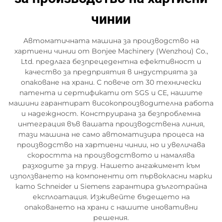
чинии
Автоматичната машина за производство на
хартиени чинии от Bonjee Machinery (Wenzhou) Co.,
Ltd. предлага безпрецедентна ефективност и
качество за предприятия в индустрията за
опаковане на храни. С повече от 30 технически
патента и сертификати от SGS и CE, нашите
машини гарантират високопроизводителна работа
и надеждност. Конструирана за безпроблемна
интеграция във вашата производствена линия,
тази машина не само автоматизира процеса на
производство на хартиени чинии, но и увеличава
скоростта на производството и намалява
разходите за труд. Нашето ангажимент към
използването на компоненти от първокласни марки
като Schneider и Siemens гарантира дълготрайна
експлоатация. Изживейте бъдещето на
опаковането на храни с нашите иновативни
решения.