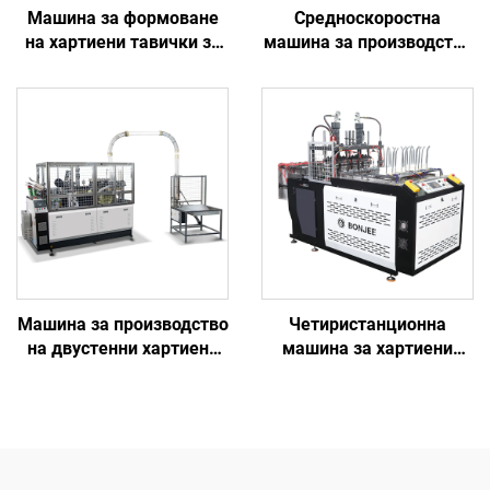
Машина за формоване
Средноскоростна
на хартиени тавички за
машина за производство
торта BJ-CTA
на хартиени чаши с
единично завъртане
BJC12
Машина за производство
Четиристанционна
на двустенни хартиени
машина за хартиени
чаши BJ160
чинии BJ-DG500B