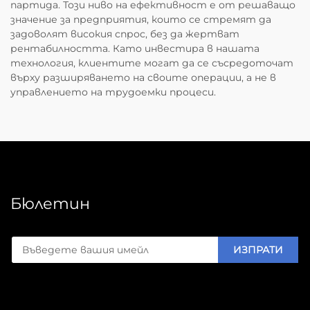
партида. Този ниво на ефективност е от решаващо
значение за предприятия, които се стремят да
задоволят високия спрос, без да жертват
рентабилността. Като инвестира в нашата
технология, клиентите могат да се съсредоточат
върху разширяването на своите операции, а не в
управлението на трудоемки процеси.
Бюлетин
ИЗПРАТИ