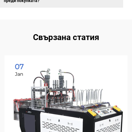
преди покупката?
Свързана статия
07
Jan