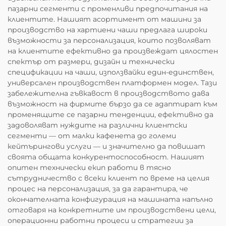
пазарни сегменти с променливи предпочитания на
клиентите. Нашият асортимент от машини за
производство на хартиени чаши предлага широки
възможности за персонализация, които позволяват
на клиентите ефективно да произвеждат цялостен
спектър от размери, дизайн и технически
спецификации на чаши, използвайки един-единствен,
универсален производствен платформен модел. Тази
забележителна гъвкавост в производството дава
възможност на фирмите бързо да се адаптират към
променящите се пазарни тенденции, ефективно да
задоволяват нуждите на различни клиентски
сегменти — от малки кафенета до големи
кейтърингови услуги — и значително да повишат
своята общата конкурентоспособност. Нашият
опитен технически екип работи в тясно
сътрудничество с всеки клиент по време на целия
процес на персонализация, за да гарантира, че
окончателната конфигурация на машината напълно
отговаря на конкретните им производствени цели,
операционни работни процеси и стратегии за