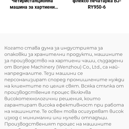
Четиристанционна
флексо печатарка BJ-
машина за хартиени
RY950-6
чинии BJ-DG500B
Когато става дума за индустрията за
опаковки за хранителни продукти, машините
за производство на хартиени чаши, създадени
от Bonjee Machinery (Wenzhou) Co., Ltd., са най-
напредналите. Тези машини се
персонализират според промишлените нужди
на клиентите по целия свят. Всяка стъпка от
производствения процес включва
високотехнологични решения, които
гарантират висока ефективност при работа
на машините. Те освен това осигуряват висок
изход с минимални или нулеви отпадъци.
Производственият процес на машините