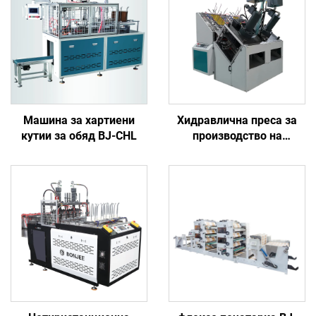
Машина за хартиени
Хидравлична преса за
кутии за обяд BJ-CHL
производство на
хартиени чинии BJ-600P