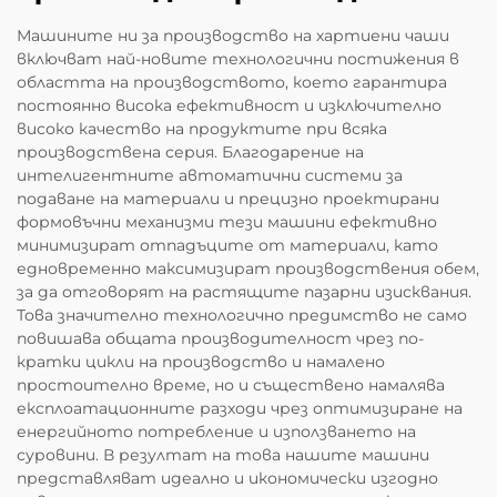
Машините ни за производство на хартиени чаши
включват най-новите технологични постижения в
областта на производството, което гарантира
постоянно висока ефективност и изключително
високо качество на продуктите при всяка
производствена серия. Благодарение на
интелигентните автоматични системи за
подаване на материали и прецизно проектирани
формовъчни механизми тези машини ефективно
минимизират отпадъците от материали, като
едновременно максимизират производствения обем,
за да отговорят на растящите пазарни изисквания.
Това значително технологично предимство не само
повишава общата производителност чрез по-
кратки цикли на производство и намалено
простоително време, но и съществено намалява
експлоатационните разходи чрез оптимизиране на
енергийното потребление и използването на
суровини. В резултат на това нашите машини
представляват идеално и икономически изгодно