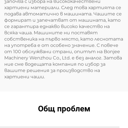
започва с избора на висококачествени
хартиени материали. След това хартията се
подава автоматично в машината. Чашите се
формират и запечатват от машината, като
се гарантира еднакво високо качество на
всяка чаша. Машините ни поставят
собственика на първо място, като леснотата
на употреба е от особено значение. С повече
от 100 обслужвани страни, опитът на Bonjee
Machinery Wenzhou Co., Ltd. е без аналог. Затова
ние сме водещата компания по избор за
вашите решения за производство на
хартиени чаши.
Общ проблем