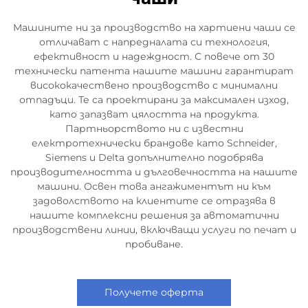
Машините ни за производство на хартиени чаши се
отличават с напредналата си технология,
ефективност и надеждност. С повече от 30
технически патента нашите машини гарантират
висококачествено производство с минимални
отпадъци. Те са проектирани за максимален изход,
като запазват цялостта на продукта.
Партньорството ни с известни
електротехнически брандове като Schneider,
Siemens и Delta допълнително подобрява
производителността и дълговечността на нашите
машини. Освен това ангажиментът ни към
задоволството на клиентите се отразява в
нашите комплексни решения за автоматични
производствени линии, включващи услуги по печат и
пробиване.
Получете оферта