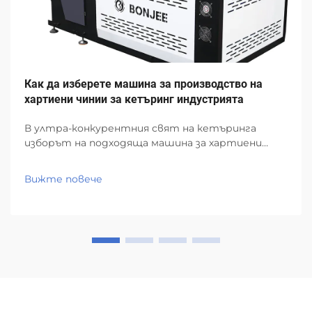
Как да изберете машина за производство на
хартиени чинии за кетъринг индустрията
В ултра-конкурентния свят на кетъринга
изборът на подходяща машина за хартиени
чинии е от съществено значение за
ефективността, качеството и крайния
Вижте повече
резултат на дейността. Индустрията за
екологично хранене за вкъщи процъфтява, а
закупуването на машина за хартиени чинии...