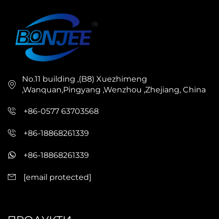
No.11 building ,(B8) Xuezhimeng
,Wanquan,Pingyang ,Wenzhou ,Zhejiang, China
+86-0577 63703568
+86-18868261339
+86-18868261339
[email protected]