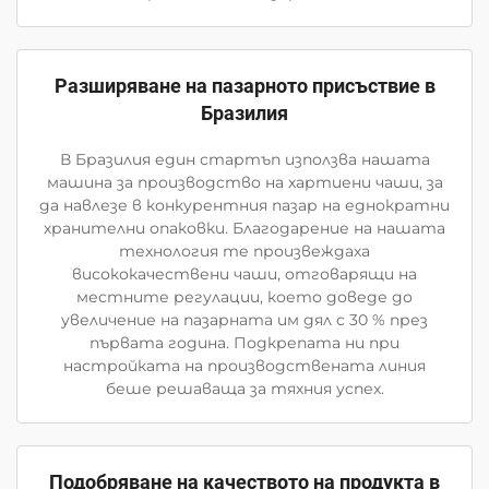
Разширяване на пазарното присъствие в
Бразилия
В Бразилия един стартъп използва нашата
машина за производство на хартиени чаши, за
да навлезе в конкурентния пазар на еднократни
хранителни опаковки. Благодарение на нашата
технология те произвеждаха
висококачествени чаши, отговарящи на
местните регулации, което доведе до
увеличение на пазарната им дял с 30 % през
първата година. Подкрепата ни при
настройката на производствената линия
беше решаваща за тяхния успех.
Подобряване на качеството на продукта в