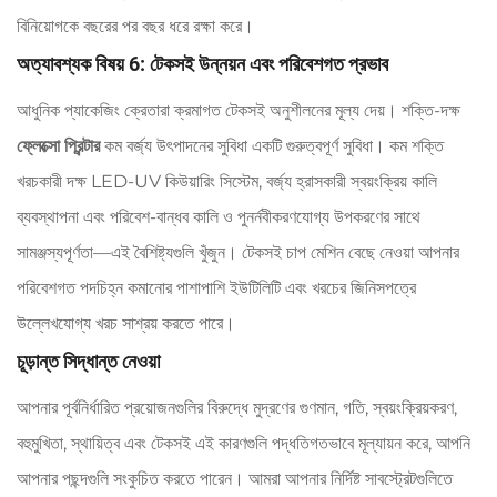
বিনিয়োগকে বছরের পর বছর ধরে রক্ষা করে।
অত্যাবশ্যক বিষয় 6: টেকসই উন্নয়ন এবং পরিবেশগত প্রভাব
আধুনিক প্যাকেজিং ক্রেতারা ক্রমাগত টেকসই অনুশীলনের মূল্য দেয়। শক্তি-দক্ষ
ফ্লেক্সো প্রিন্টার
কম বর্জ্য উৎপাদনের সুবিধা একটি গুরুত্বপূর্ণ সুবিধা। কম শক্তি
খরচকারী দক্ষ LED-UV কিউয়ারিং সিস্টেম, বর্জ্য হ্রাসকারী স্বয়ংক্রিয় কালি
ব্যবস্থাপনা এবং পরিবেশ-বান্ধব কালি ও পুনর্নবীকরণযোগ্য উপকরণের সাথে
সামঞ্জস্যপূর্ণতা—এই বৈশিষ্ট্যগুলি খুঁজুন। টেকসই চাপ মেশিন বেছে নেওয়া আপনার
পরিবেশগত পদচিহ্ন কমানোর পাশাপাশি ইউটিলিটি এবং খরচের জিনিসপত্রে
উল্লেখযোগ্য খরচ সাশ্রয় করতে পারে।
চূড়ান্ত সিদ্ধান্ত নেওয়া
আপনার পূর্বনির্ধারিত প্রয়োজনগুলির বিরুদ্ধে মুদ্রণের গুণমান, গতি, স্বয়ংক্রিয়করণ,
বহুমুখিতা, স্থায়িত্ব এবং টেকসই এই কারণগুলি পদ্ধতিগতভাবে মূল্যায়ন করে, আপনি
আপনার পছন্দগুলি সংকুচিত করতে পারেন। আমরা আপনার নির্দিষ্ট সাবস্ট্রেটগুলিতে