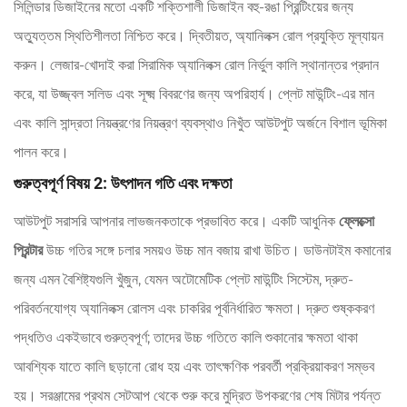
সিলিন্ডার ডিজাইনের মতো একটি শক্তিশালী ডিজাইন বহু-রঙা প্রিন্টিংয়ের জন্য
অত্যুত্তম স্থিতিশীলতা নিশ্চিত করে। দ্বিতীয়ত, অ্যানিলক্স রোল প্রযুক্তি মূল্যায়ন
করুন। লেজার-খোদাই করা সিরামিক অ্যানিলক্স রোল নির্ভুল কালি স্থানান্তর প্রদান
করে, যা উজ্জ্বল সলিড এবং সূক্ষ্ম বিবরণের জন্য অপরিহার্য। প্লেট মাউন্টিং-এর মান
এবং কালি সান্দ্রতা নিয়ন্ত্রণের নিয়ন্ত্রণ ব্যবস্থাও নিখুঁত আউটপুট অর্জনে বিশাল ভূমিকা
পালন করে।
গুরুত্বপূর্ণ বিষয় 2: উৎপাদন গতি এবং দক্ষতা
আউটপুট সরাসরি আপনার লাভজনকতাকে প্রভাবিত করে। একটি আধুনিক
ফ্লেক্সো
প্রিন্টার
উচ্চ গতির সঙ্গে চলার সময়ও উচ্চ মান বজায় রাখা উচিত। ডাউনটাইম কমানোর
জন্য এমন বৈশিষ্ট্যগুলি খুঁজুন, যেমন অটোমেটিক প্লেট মাউন্টিং সিস্টেম, দ্রুত-
পরিবর্তনযোগ্য অ্যানিলক্স রোলস এবং চাকরির পূর্বনির্ধারিত ক্ষমতা। দ্রুত শুষ্ককরণ
পদ্ধতিও একইভাবে গুরুত্বপূর্ণ; তাদের উচ্চ গতিতে কালি শুকানোর ক্ষমতা থাকা
আবশ্যিক যাতে কালি ছড়ানো রোধ হয় এবং তাৎক্ষণিক পরবর্তী প্রক্রিয়াকরণ সম্ভব
হয়। সরঞ্জামের প্রথম সেটআপ থেকে শুরু করে মুদ্রিত উপকরণের শেষ মিটার পর্যন্ত