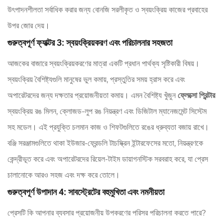
উৎপাদনশীলতা সর্বাধিক করার জন্য বোনজি সরলীকৃত ও স্বয়ংক্রিয় কাজের প্রবাহের
উপর জোর দেয়।
গুরুত্বপূর্ণ ফ্যাক্টর 3: স্বয়ংক্রিয়করণ এবং পরিচালনার সহজতা
আজকের বাজারে স্বয়ংক্রিয়করণের মাত্রা একটি প্রধান পার্থক্য সৃষ্টিকারী বিষয়।
স্বয়ংক্রিয় বৈশিষ্ট্যগুলি মানুষের ভুল কমায়, প্রস্তুতির সময় হ্রাস করে এবং
অপারেটরদের জন্য দক্ষতার প্রয়োজনীয়তা কমায়। এমন বৈশিষ্ট্য খুঁজুন
ফ্লেক্সো প্রিন্টার
স্বয়ংক্রিয় রঙ মিলন, ক্লোজড-লুপ রঙ নিয়ন্ত্রণ এবং ডিজিটাল ম্যানেজমেন্ট সিস্টেম
সহ মডেল। এই প্রযুক্তি চলমান কাজ ও শিফটগুলিতে রঙের ধ্রুব্যতা বজায় রাখে।
বঞ্জি সরঞ্জামগুলিতে থাকা ইউজার-ফ্রেন্ডলি টাচস্ক্রিন ইন্টারফেসের মতো, নিয়ন্ত্রণকে
কেন্দ্রীভূত করে এবং অপারেটরদের রিয়েল-টাইম ডায়াগনস্টিক সরবরাহ করে, যা প্রেস
চালানোকে আরও সহজ এবং দক্ষ করে তোলে।
গুরুত্বপূর্ণ উপাদান 4: সাবস্ট্রেটের বহুমুখিতা এবং নমনীয়তা
প্রেসটি কি আপনার ব্যবসার প্রয়োজনীয় উপকরণের পরিসর পরিচালনা করতে পারে?