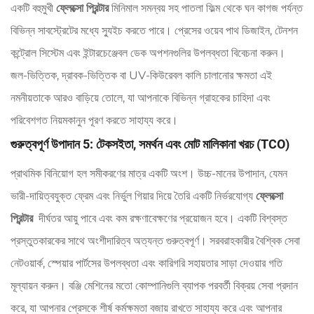
একটি বহুমুখী
ফ্লেক্সো প্রিন্টার
মিনিমাল সমন্বয় সহ পাতলা ফিল্ম থেকে ঘন কাগজ পর্যন্ত
বিভিন্ন সাবস্ট্রেটের মধ্যে স্যুইচ করতে পারে। প্রেসের ওয়েব পাথ ডিজাইন, টেনশন
কন্ট্রোল সিস্টেম এবং ইন্টারচেঞ্জেবল ডেক অপশনগুলির উপলব্ধতা বিবেচনা করুন।
জল-ভিত্তিক, দ্রাবক-ভিত্তিক বা UV-কিউরেবল কালি চালানোর ক্ষমতা এই
নমনীয়তাকে আরও বাড়িয়ে তোলে, যা আপনাকে বিভিন্ন গ্রাহকের চাহিদা এবং
পরিবেশগত নিয়মকানুন পূরণ করতে সাহায্য করে।
গুরুত্বপূর্ণ উপাদান 5: টেকসইতা, সমর্থন এবং মোট মালিকানা খরচ (TCO)
প্রাথমিক বিনিয়োগ হল সমীকরণের মাত্র একটি অংশ। উচ্চ-মানের উপাদান, যেমন
ভারী-দায়িত্বযুক্ত ফ্রেম এবং নির্ভুল গিয়ার দিয়ে তৈরি একটি নির্ভরযোগ্য
ফ্লেক্সো
প্রিন্টার
​ দীর্ঘতর আয়ু পাবে এবং কম রক্ষণাবেক্ষণের প্রয়োজন হবে। একটি বিশ্বস্ত
প্রস্তুতকারকের সাথে অংশীদারিত্ব অত্যন্ত গুরুত্বপূর্ণ। সরবরাহকারীর বৈশ্বিক সেবা
নেটওয়ার্ক, স্পেয়ার পার্টসের উপলব্ধতা এবং কারিগরি সহায়তার সাড়া দেওয়ার গতি
মূল্যায়ন করুন। বঞ্জি মেশিনের মতো কোম্পানিগুলি ব্যাপক পরবর্তী বিক্রয় সেবা প্রদান
করে, যা আপনার প্রেসকে শীর্ষ কর্মক্ষমতা বজায় রাখতে সাহায্য করে এবং আপনার