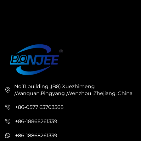
No.11 building ,(B8) Xuezhimeng
,Wanquan,Pingyang ,Wenzhou ,Zhejiang, China
+86-0577 63703568
+86-18868261339
+86-18868261339