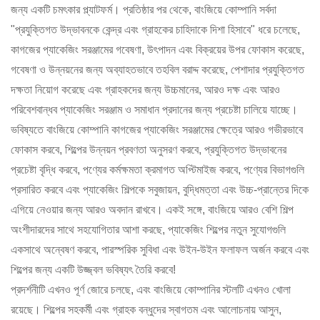
জন্য একটি চমৎকার প্ল্যাটফর্ম। প্রতিষ্ঠার পর থেকে, বাংজিয়ে কোম্পানি সর্বদা
"প্রযুক্তিগত উদ্ভাবনকে কেন্দ্র এবং গ্রাহকের চাহিদাকে দিশা হিসাবে" ধরে চলেছে,
কাগজের প্যাকেজিং সরঞ্জামের গবেষণা, উৎপাদন এবং বিক্রয়ের উপর ফোকাস করেছে,
গবেষণা ও উন্নয়নের জন্য অব্যাহতভাবে তহবিল বরাদ্দ করেছে, পেশাদার প্রযুক্তিগত
দক্ষতা নিয়োগ করেছে এবং গ্রাহকদের জন্য উচ্চমানের, আরও দক্ষ এবং আরও
পরিবেশবান্ধব প্যাকেজিং সরঞ্জাম ও সমাধান প্রদানের জন্য প্রচেষ্টা চালিয়ে যাচ্ছে।
ভবিষ্যতে বাংজিয়ে কোম্পানি কাগজের প্যাকেজিং সরঞ্জামের ক্ষেত্রে আরও গভীরভাবে
ফোকাস করবে, শিল্পের উন্নয়ন প্রবণতা অনুসরণ করবে, প্রযুক্তিগত উদ্ভাবনের
প্রচেষ্টা বৃদ্ধি করবে, পণ্যের কর্মক্ষমতা ক্রমাগত অপ্টিমাইজ করবে, পণ্যের বিভাগগুলি
প্রসারিত করবে এবং প্যাকেজিং শিল্পকে সবুজায়ন, বুদ্ধিমত্তা এবং উচ্চ-প্রান্তের দিকে
এগিয়ে নেওয়ার জন্য আরও অবদান রাখবে। একই সঙ্গে, বাংজিয়ে আরও বেশি শিল্প
অংশীদারদের সাথে সহযোগিতার আশা করছে, প্যাকেজিং শিল্পের নতুন সুযোগগুলি
একসাথে অন্বেষণ করবে, পারস্পরিক সুবিধা এবং উইন-উইন ফলাফল অর্জন করবে এবং
শিল্পের জন্য একটি উজ্জ্বল ভবিষ্যৎ তৈরি করবে!
প্রদর্শনীটি এখনও পূর্ণ জোরে চলছে, এবং বাংজিয়ে কোম্পানির স্টলটি এখনও খোলা
রয়েছে। শিল্পের সহকর্মী এবং গ্রাহক বন্ধুদের স্বাগতম এবং আলোচনায় আসুন,