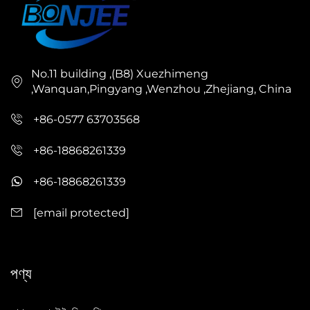
No.11 building ,(B8) Xuezhimeng
,Wanquan,Pingyang ,Wenzhou ,Zhejiang, China
+86-0577 63703568
+86-18868261339
+86-18868261339
[email protected]
পণ্য