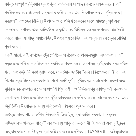
পর্যন্ত সম্পূর্ণ প্রক্রিয়ার স্বয়ংক্রিয় কার্যকলাপ সম্পাদন করতে সক্ষম করে। এটি
শ্রমিকদের খরচ উল্লেখযোগ্যভাবে কমিয়ে দেয় এবং উৎপাদন দক্ষতা বৃদ্ধি করে।
সরঞ্জামটি কাগজের বিভিন্ন উপাদান ও স্পেসিফিকেশনের সাথে সামঞ্জস্যপূর্ণ এবং
গোলাকার, বর্গাকার এবং অনিয়মিত আকৃতির সহ বিভিন্ন ধরনের কাগজের ট্রে তৈরি
করতে পারে, যা খাদ্য প্যাকেজিং, উপহার প্যাকেজিং এবং অন্যান্য ক্ষেত্রের চাহিদা
পূরণ করে।
একই সাথে, এই কাগজের ট্রে মেশিনের পরিবেশগত পারফরম্যান্স অসাধারণ। এটি
সবুজ এবং শক্তি-দক্ষ উৎপাদন প্রক্রিয়া গ্রহণ করে, উৎপাদন প্রক্রিয়ার সময় শক্তি
খরচ এবং বর্জ্য নি:সরণ হ্রাস করে, যা বর্তমান জাতীয় "কার্বন নিরপেক্ষতা" নীতি এবং
শিল্পের সবুজ উন্নয়ন প্রবণতার সাথে সঙ্গতিপূর্ণ। সুবিন্যস্ত কাঠামোগত নকশা এবং
সুবিধাজনক রক্ষণাবেক্ষণের পাশাপাশি স্থিতিশীল ও নির্ভরযোগ্য কার্যপ্রণালী কারখানার
রক্ষণাবেক্ষণ খরচ এবং উৎপাদন ঝুঁকি কার্যকরভাবে কমিয়ে আনে, তাদের ক্রমাগত এবং
স্থিতিশীল উৎপাদনের জন্য শক্তিশালী নিশ্চয়তা প্রদান করে।
অষ্টভুজ খাদ্য পাত্র মেশিন: উদ্ভাবনী ডিজাইন, প্যাকেজিং প্রবণতা নেতৃত্ব
অষ্টভুজাকার খাবারের পাত্রটি এর অনন্য আকৃতি, ভালো সীলিং ক্ষমতা এবং দৃষ্টিনন্দন
চেহারার কারণে ফাস্ট ফুড প্যাকেজিং বাজারে জনপ্রিয়। BANGJIE অষ্টভুজাকার