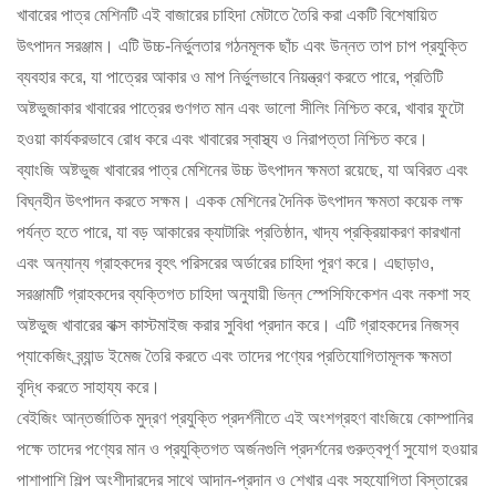
খাবারের পাত্র মেশিনটি এই বাজারের চাহিদা মেটাতে তৈরি করা একটি বিশেষায়িত
উৎপাদন সরঞ্জাম। এটি উচ্চ-নির্ভুলতার গঠনমূলক ছাঁচ এবং উন্নত তাপ চাপ প্রযুক্তি
ব্যবহার করে, যা পাত্রের আকার ও মাপ নির্ভুলভাবে নিয়ন্ত্রণ করতে পারে, প্রতিটি
অষ্টভুজাকার খাবারের পাত্রের গুণগত মান এবং ভালো সীলিং নিশ্চিত করে, খাবার ফুটো
হওয়া কার্যকরভাবে রোধ করে এবং খাবারের স্বাস্থ্য ও নিরাপত্তা নিশ্চিত করে।
ব্যাংজি অষ্টভুজ খাবারের পাত্র মেশিনের উচ্চ উৎপাদন ক্ষমতা রয়েছে, যা অবিরত এবং
বিঘ্নহীন উৎপাদন করতে সক্ষম। একক মেশিনের দৈনিক উৎপাদন ক্ষমতা কয়েক লক্ষ
পর্যন্ত হতে পারে, যা বড় আকারের ক্যাটারিং প্রতিষ্ঠান, খাদ্য প্রক্রিয়াকরণ কারখানা
এবং অন্যান্য গ্রাহকদের বৃহৎ পরিসরের অর্ডারের চাহিদা পূরণ করে। এছাড়াও,
সরঞ্জামটি গ্রাহকদের ব্যক্তিগত চাহিদা অনুযায়ী ভিন্ন স্পেসিফিকেশন এবং নকশা সহ
অষ্টভুজ খাবারের বাক্স কাস্টমাইজ করার সুবিধা প্রদান করে। এটি গ্রাহকদের নিজস্ব
প্যাকেজিং ব্র্যান্ড ইমেজ তৈরি করতে এবং তাদের পণ্যের প্রতিযোগিতামূলক ক্ষমতা
বৃদ্ধি করতে সাহায্য করে।
বেইজিং আন্তর্জাতিক মুদ্রণ প্রযুক্তি প্রদর্শনীতে এই অংশগ্রহণ বাংজিয়ে কোম্পানির
পক্ষে তাদের পণ্যের মান ও প্রযুক্তিগত অর্জনগুলি প্রদর্শনের গুরুত্বপূর্ণ সুযোগ হওয়ার
পাশাপাশি শিল্প অংশীদারদের সাথে আদান-প্রদান ও শেখার এবং সহযোগিতা বিস্তারের