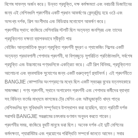
বিশেষ সাফল্য অর্জন করে। উন্নত প্রযুক্তি, দক্ষ কর্মক্ষমতা এবং নবাচারী ডিজাইনের
জন্য এই মেশিনগুলি প্রদর্শনীর একটি প্রধান আকর্ষণের কেন্দ্রবিন্দু হয়ে ওঠে এবং
অসংখ্য দর্শক, শিল্প অংশীদার এবং মিডিয়ার মনোযোগ আকর্ষণ করে।
প্রদর্শনীর স্থান: বাংজিয়ে মেশিনারির স্টলটি ছিল অত্যন্ত জনপ্রিয় এবং তাদের
প্রযুক্তিগত দক্ষতা ব্যাপকভাবে স্বীকৃতি পায়
বেইজিং আন্তর্জাতিক মুদ্রণ প্রযুক্তি প্রদর্শনী মুদ্রণ ও প্যাকেজিং শিল্পের একটি
অত্যন্ত প্রভাবশালী পেশাদার প্রদর্শনী, যা বিশ্বজুড়ে সুপরিচিত প্রতিষ্ঠানগুলি, সর্বশেষ
প্রযুক্তি এবং উচ্চমানের পণ্যগুলিকে একত্রিত করে। এটি শিল্প বিনিময়, প্রযুক্তিগত
আলোচনা এবং ব্যবসায়িক সুযোগের জন্য একটি গুরুত্বপূর্ণ প্ল্যাটফর্ম। এই প্রদর্শনীতে
BANGJIE কোম্পানির অংশগ্রহণের মধ্যে ছিল একটি স্বতন্ত্র বুথের যত্নসহকারে
সাজসজ্জা। পণ্য প্রদর্শনী, স্থানে অপারেশন প্রদর্শনী এবং পেশাদার কর্মীদের ব্যাখ্যা
সহ বিভিন্ন ফর্মের মাধ্যমে কাগজের ট্রে মেশিন এবং অষ্টভুজাকৃতি খাদ্য পাত্র
মেশিনগুলির মূল সুবিধাগুলি সম্পূর্ণভাবে উপস্থাপন করা হয়েছিল, যাতে প্রতিটি দর্শক
সরাসরি BANGJIE সরঞ্জামের চমৎকার গুণমান অনুভব করতে পারেন।
প্রদর্শনীর সময়, বাংজিয়ে বুথটি মানুষে ভরা ছিল। অনেক দর্শক এই দুটি মেশিনের
কর্মদক্ষতা, প্যারামিটার এবং প্রয়োগের পরিস্থিতি সম্পর্কে জানতে আসেন। সবার