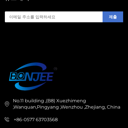
제출
No.11 building ,(B8) Xuezhimeng
,Wanquan,Pingyang ,Wenzhou ,Zhejiang, China
+86-0577 63703568