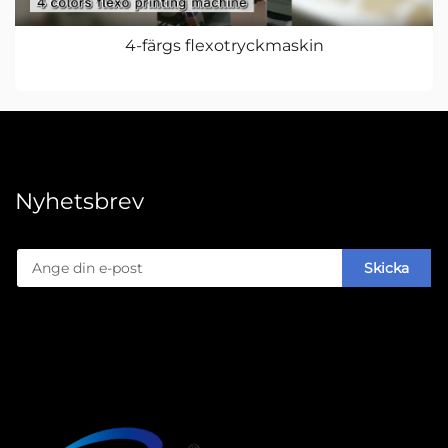
4-färgs flexotryckmaskin
Nyhetsbrev
Skicka