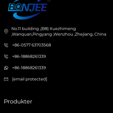
No.11 building ,(B8) Xuezhimeng
,Wanquan,Pingyang ,Wenzhou ,Zhejiang, China
+86-0577 63703568
+86-18868261339
+86-18868261339
[email protected]
Produkter