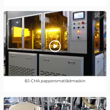
BJ-CHA pappersmatlådmaskin