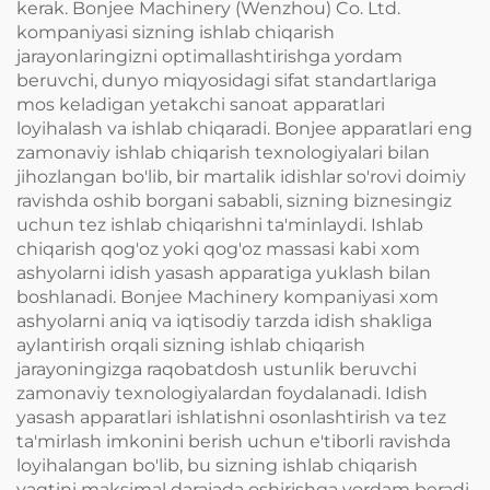
kerak. Bonjee Machinery (Wenzhou) Co. Ltd.
kompaniyasi sizning ishlab chiqarish
jarayonlaringizni optimallashtirishga yordam
beruvchi, dunyo miqyosidagi sifat standartlariga
mos keladigan yetakchi sanoat apparatlari
loyihalash va ishlab chiqaradi. Bonjee apparatlari eng
zamonaviy ishlab chiqarish texnologiyalari bilan
jihozlangan bo'lib, bir martalik idishlar so'rovi doimiy
ravishda oshib borgani sababli, sizning biznesingiz
uchun tez ishlab chiqarishni ta'minlaydi. Ishlab
chiqarish qog'oz yoki qog'oz massasi kabi xom
ashyolarni idish yasash apparatiga yuklash bilan
boshlanadi. Bonjee Machinery kompaniyasi xom
ashyolarni aniq va iqtisodiy tarzda idish shakliga
aylantirish orqali sizning ishlab chiqarish
jarayoningizga raqobatdosh ustunlik beruvchi
zamonaviy texnologiyalardan foydalanadi. Idish
yasash apparatlari ishlatishni osonlashtirish va tez
ta'mirlash imkonini berish uchun e'tiborli ravishda
loyihalangan bo'lib, bu sizning ishlab chiqarish
vaqtini maksimal darajada oshirishga yordam beradi.