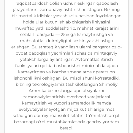
raqobatbardosh qolish uchun eskirgan qadoqlash
jarayonlarini zamonaviylashtirishni istagan. Bizning
bir martalik idishlar yasash uskunasidan foydalangan
holda ular butun ishlab chiqarish liniyasini
muvaffaqiyatli soddalashtirib, mehnat xarajatlarini
sezilarli darajada — 25% ga kamaytirishga va
mahsulotlar doimiyligini keskin yaxshilashga
erishgan. Bu strategik yangilash ularni barqaror oziq-
ovqat qadoqlash yechimlari sohasida mintaqaviy
yetakchilarga aylantirgan. Avtomatlashtirish
funksiyalari qo'lda boshqarishni minimal darajada
kamaytirgan va barcha smenalarda operatsion
ishonchlilikni oshirgan. Bu misol shuni ko'rsatadiki,
bizning texnologiyamiz tashkilotlangan Shimoliy
Amerika bizneslariga operatsiyalarni
zamonaviylashtirish, overhead xarajatlarni
kamaytirish va yuqori samaradorlik hamda
evolyutsiyalanayotgan mijoz kutishlariga mos
keladigan doimiy mahsulot sifatini ta'minlash orqali
bozordagi o'rni mustahkamlashda qanday yordam
beradi.