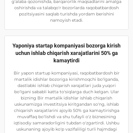
g'alaba qozonishda, barqarorlik maqsadlarini amalga
oshirishda va talabqo'r bozorlarda raqobatbardosh
pozitsiyasini saqlab turishda yordam berishini
namoyish etadi.
Yaponiya startap kompaniyasi bozorga kirish
uchun ishlab chiqarish xarajatlarini 50% ga
kamaytirdi
Bir yapon startup kompaniyasi, raqobatbardosh bir
martalik idishlar bozoriga kirishmoqchi bo'lganda,
dastlabki ishlab chiqarish xarajatlari juda yuqori
bo'lgani sababli katta to'siqlarga duch kelgan. Ular
bizning Bir martalik idishlar ishlab chiqarish
uskunamizga investitsiya kiritgandan so'ng, ishlab
chiqarish xarajatlarini ajoyib 50% ga kamaytirishga
muvaffaq bo'lishdi va shu tufayli o'z biznesining
iqtisodiy samaradorligini tubdan o'zgartirdi. Ushbu
uskunaning ajoyib ko'p vazifaliligi turli hajmdagi