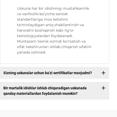
Uskuna har bir idishning mustahkamlik
va xavfsizlik bo'yicha sanoat
standartlariga mos kelishini
ta'minlaydigan aniq shakllantirish va
haroratni boshqarish kabi ilg'or
texnologiyalardan foydalanadi.
Muntazam texnik xizmat ko'rsatish va
sifat tekshiruvlari ishlab chiqarish sifatini
yanada oshiradi.
Sizning uskunalar uchun ba'zi sertifikatlar mavjudmi?
Bir martalik idishlar ishlab chiqaradigan uskunada
qanday materiallardan foydalanish mumkin?