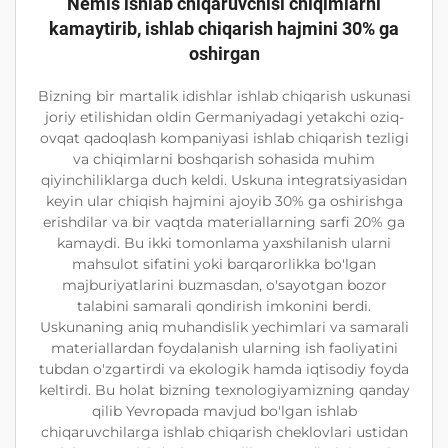
Nemis ishlab chiqaruvchisi chiqimlarni
kamaytirib, ishlab chiqarish hajmini 30% ga
oshirgan
Bizning bir martalik idishlar ishlab chiqarish uskunasi
joriy etilishidan oldin Germaniyadagi yetakchi oziq-
ovqat qadoqlash kompaniyasi ishlab chiqarish tezligi
va chiqimlarni boshqarish sohasida muhim
qiyinchiliklarga duch keldi. Uskuna integratsiyasidan
keyin ular chiqish hajmini ajoyib 30% ga oshirishga
erishdilar va bir vaqtda materiallarning sarfi 20% ga
kamaydi. Bu ikki tomonlama yaxshilanish ularni
mahsulot sifatini yoki barqarorlikka bo'lgan
majburiyatlarini buzmasdan, o'sayotgan bozor
talabini samarali qondirish imkonini berdi.
Uskunaning aniq muhandislik yechimlari va samarali
materiallardan foydalanish ularning ish faoliyatini
tubdan o'zgartirdi va ekologik hamda iqtisodiy foyda
keltirdi. Bu holat bizning texnologiyamizning qanday
qilib Yevropada mavjud bo'lgan ishlab
chiqaruvchilarga ishlab chiqarish cheklovlari ustidan