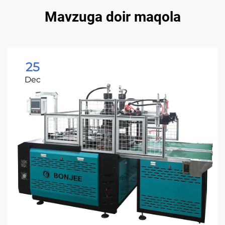
Mavzuga doir maqola
25
Dec