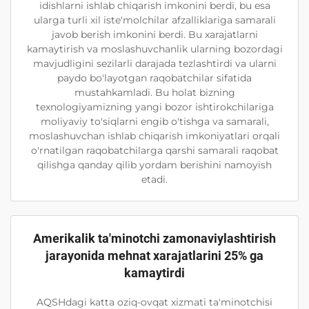
idishlarni ishlab chiqarish imkonini berdi, bu esa
ularga turli xil iste'molchilar afzalliklariga samarali
javob berish imkonini berdi. Bu xarajatlarni
kamaytirish va moslashuvchanlik ularning bozordagi
mavjudligini sezilarli darajada tezlashtirdi va ularni
paydo bo'layotgan raqobatchilar sifatida
mustahkamladi. Bu holat bizning
texnologiyamizning yangi bozor ishtirokchilariga
moliyaviy to'siqlarni engib o'tishga va samarali,
moslashuvchan ishlab chiqarish imkoniyatlari orqali
o'rnatilgan raqobatchilarga qarshi samarali raqobat
qilishga qanday qilib yordam berishini namoyish
etadi.
Amerikalik ta'minotchi zamonaviylashtirish
jarayonida mehnat xarajatlarini 25% ga
kamaytirdi
AQSHdagi katta oziq-ovqat xizmati ta'minotchisi