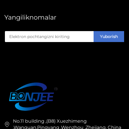
Yangiliknomalar
Yuborish
No.11 building ,(B8) Xuezhimeng
,Wanquan,Pingyang ,Wenzhou ,Zhejiang, China