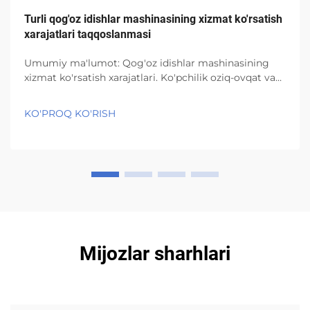
Turli qog'oz idishlar mashinasining xizmat ko'rsatish
xarajatlari taqqoslanmasi
Umumiy ma'lumot: Qog'oz idishlar mashinasining
xizmat ko'rsatish xarajatlari. Ko'pchilik oziq-ovqat va
ovqatlanish xizmatlari samaradorlik va atrof-muhitni
muhofaza qilish jihatidan qog'oz idishlar
KO'PROQ KO'RISH
mashinasidan foydalanadi. Biroq, barcha uskunalar
muntazam foydalanish natijasida eskirib ketadi...
Mijozlar sharhlari