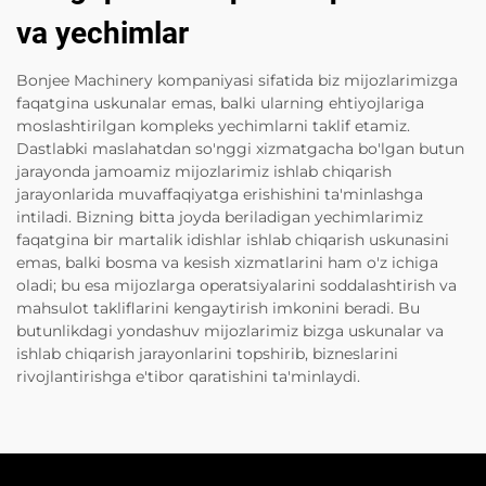
va yechimlar
Bonjee Machinery kompaniyasi sifatida biz mijozlarimizga
faqatgina uskunalar emas, balki ularning ehtiyojlariga
moslashtirilgan kompleks yechimlarni taklif etamiz.
Dastlabki maslahatdan so'nggi xizmatgacha bo'lgan butun
jarayonda jamoamiz mijozlarimiz ishlab chiqarish
jarayonlarida muvaffaqiyatga erishishini ta'minlashga
intiladi. Bizning bitta joyda beriladigan yechimlarimiz
faqatgina bir martalik idishlar ishlab chiqarish uskunasini
emas, balki bosma va kesish xizmatlarini ham o'z ichiga
oladi; bu esa mijozlarga operatsiyalarini soddalashtirish va
mahsulot takliflarini kengaytirish imkonini beradi. Bu
butunlikdagi yondashuv mijozlarimiz bizga uskunalar va
ishlab chiqarish jarayonlarini topshirib, bizneslarini
rivojlantirishga e'tibor qaratishini ta'minlaydi.