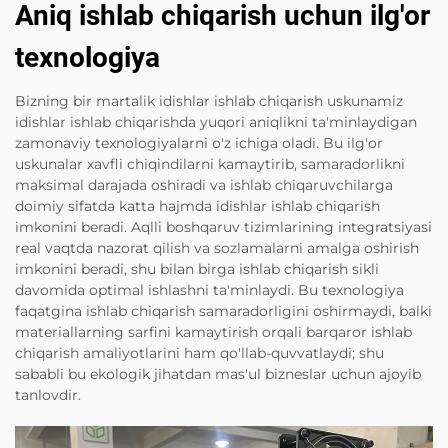
Aniq ishlab chiqarish uchun ilg'or
texnologiya
Bizning bir martalik idishlar ishlab chiqarish uskunamiz
idishlar ishlab chiqarishda yuqori aniqlikni ta'minlaydigan
zamonaviy texnologiyalarni o'z ichiga oladi. Bu ilg'or
uskunalar xavfli chiqindilarni kamaytirib, samaradorlikni
maksimal darajada oshiradi va ishlab chiqaruvchilarga
doimiy sifatda katta hajmda idishlar ishlab chiqarish
imkonini beradi. Aqlli boshqaruv tizimlarining integratsiyasi
real vaqtda nazorat qilish va sozlamalarni amalga oshirish
imkonini beradi, shu bilan birga ishlab chiqarish sikli
davomida optimal ishlashni ta'minlaydi. Bu texnologiya
faqatgina ishlab chiqarish samaradorligini oshirmaydi, balki
materiallarning sarfini kamaytirish orqali barqaror ishlab
chiqarish amaliyotlarini ham qo'llab-quvvatlaydi; shu
sababli bu ekologik jihatdan mas'ul bizneslar uchun ajoyib
tanlovdir.