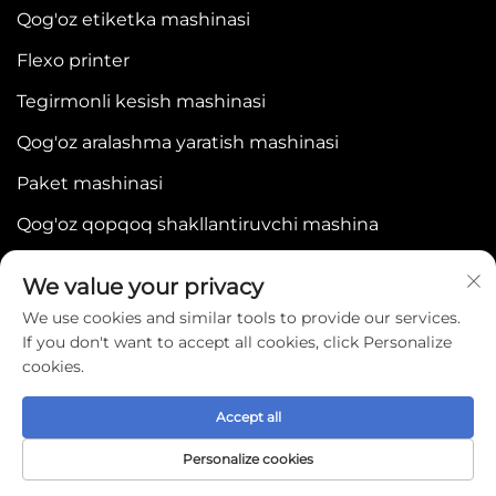
Qog'oz etiketka mashinasi
Flexo printer
Tegirmonli kesish mashinasi
Qog'oz aralashma yaratish mashinasi
Paket mashinasi
Qog'oz qopqoq shakllantiruvchi mashina
We value your privacy
We use cookies and similar tools to provide our services.
If you don't want to accept all cookies, click Personalize
cookies.
Copyright © 2025 by WENZHOU BONJEE
MACHINERY CO.,LTD -
Maxfiylik siyosati
Accept all
Personalize cookies
Bosh Sahifa
Products
About Us
Contact Us