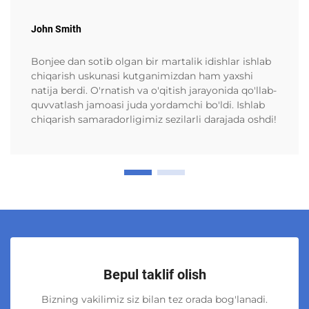
John Smith
Bonjee dan sotib olgan bir martalik idishlar ishlab
chiqarish uskunasi kutganimizdan ham yaxshi
natija berdi. O'rnatish va o'qitish jarayonida qo'llab-
quvvatlash jamoasi juda yordamchi bo'ldi. Ishlab
chiqarish samaradorligimiz sezilarli darajada oshdi!
Bepul taklif olish
Bizning vakilimiz siz bilan tez orada bog'lanadi.