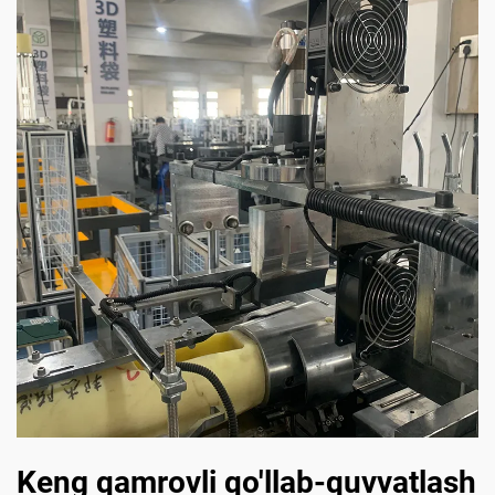
Keng qamrovli qo'llab-quvvatlash