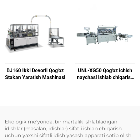
BJ160 Ikki Devorli Qog'oz
UNL-XG50 Qog'oz ichish
Stakan Yaratish Mashinasi
naychasi ishlab chiqarish
mashinasi
Ekologik me'yorida, bir martalik ishlatiladigan
idishlar (masalan, idishlar) sifatli ishlab chiqarish
uchun yaxshi sifatli idish yasash apparati sotib olish