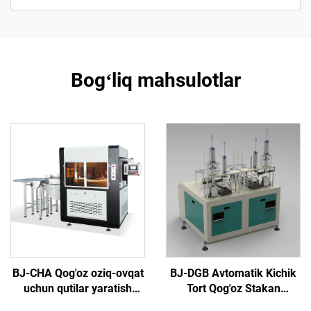
Bogʻliq mahsulotlar
BJ-CHA Qog'oz oziq-ovqat
BJ-DGB Avtomatik Kichik
uchun qutilar yaratish
Tort Qog'oz Stakan
mashinasi
Formovka Mashinasi