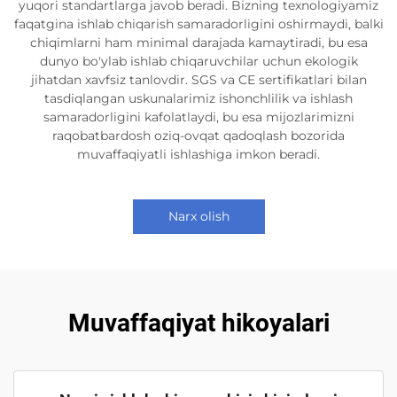
yuqori standartlarga javob beradi. Bizning texnologiyamiz
faqatgina ishlab chiqarish samaradorligini oshirmaydi, balki
chiqimlarni ham minimal darajada kamaytiradi, bu esa
dunyo bo'ylab ishlab chiqaruvchilar uchun ekologik
jihatdan xavfsiz tanlovdir. SGS va CE sertifikatlari bilan
tasdiqlangan uskunalarimiz ishonchlilik va ishlash
samaradorligini kafolatlaydi, bu esa mijozlarimizni
raqobatbardosh oziq-ovqat qadoqlash bozorida
muvaffaqiyatli ishlashiga imkon beradi.
Narx olish
Muvaffaqiyat hikoyalari