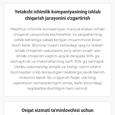
Yetakchi ichimlik kompaniyasining ishlab
chiqarish jarayonini o'zgartirish
Mashhur ichimlik kompaniyasi mavjud stakan ishlab
chiqarish jarayonida kechikishlar va xarajatlarning
oshib ketishiga sabab bo'lgan muammolar bilan
duch keldi. Bizning Yuqori tezlikdagi qog'oz stakan
ishlab chiqarish uskunasini joriy etish orqali ular
ishlab chiqarish vaqtini ajoyib darajada 50% ga
kamaytirdi va materiallarning sarfi 30% ga kamaydi.
Ushbu uskunaning aniqlik va tezligi ularni sifatni
buzmasdan o'sib borayotgan talablarga javob berish
imkonini berdi. Bu o'zgarish faqat ularning
operatsion samaradorligini emas, balki bozordagi
raqobatbardoshligini ham oshirdi.
Ovqat xizmati ta'minlovchisi uchun