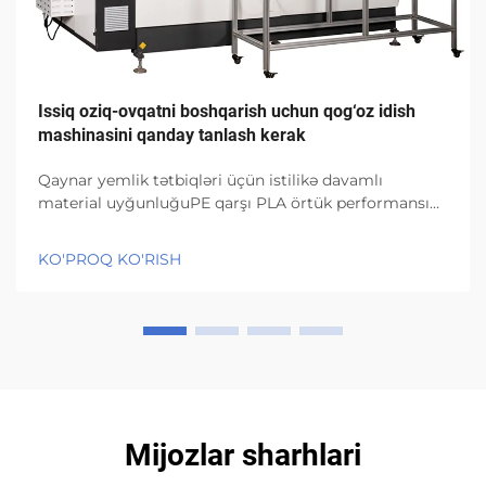
Issiq oziq-ovqatni boshqarish uchun qog‘oz idish
mashinasini qanday tanlash kerak
Qaynar yemlik tətbiqləri üçün istilikə davamlı
material uyğunluğuPE qarşı PLA örtük performansı
istilik gərginliyi altında (95°C+)PE örtüklər struktur
olaraq yaxşı möhkəmliyi saxlayır və temperatur 95
KO'PROQ KO'RISH
dərəcə Selsiyadan yuxarı olsa belə nəmliyi xaric
etməyə davam edir, bu...
Mijozlar sharhlari