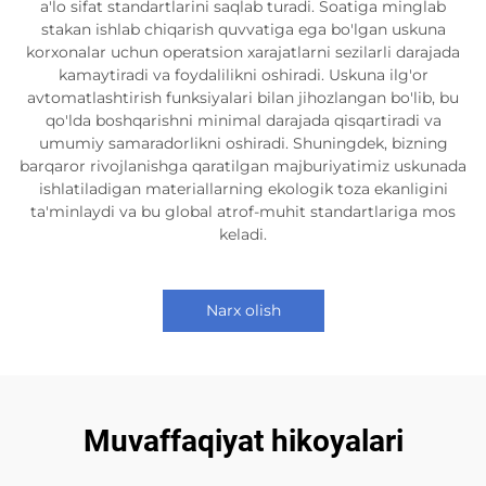
a'lo sifat standartlarini saqlab turadi. Soatiga minglab
stakan ishlab chiqarish quvvatiga ega bo'lgan uskuna
korxonalar uchun operatsion xarajatlarni sezilarli darajada
kamaytiradi va foydalilikni oshiradi. Uskuna ilg'or
avtomatlashtirish funksiyalari bilan jihozlangan bo'lib, bu
qo'lda boshqarishni minimal darajada qisqartiradi va
umumiy samaradorlikni oshiradi. Shuningdek, bizning
barqaror rivojlanishga qaratilgan majburiyatimiz uskunada
ishlatiladigan materiallarning ekologik toza ekanligini
ta'minlaydi va bu global atrof-muhit standartlariga mos
keladi.
Narx olish
Muvaffaqiyat hikoyalari