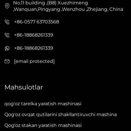
No.11 building ,(B8) Xuezhimeng
,Wanquan,Pingyang ,Wenzhou ,Zhejiang, China
+86-0577 63703568
+86-18868261339
+86-18868261339
[email protected]
Mahsulotlar
qog'oz tarelka yaratish mashinasi
Qog'oz ovqat qutilarini shakllantiruvchi mashina
Qog'oz stakan yaratish mashinasi