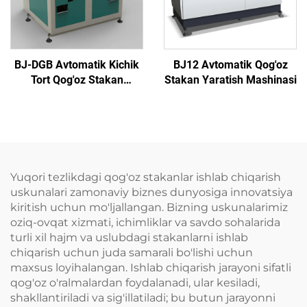
BJ-DGB Avtomatik Kichik
BJ12 Avtomatik Qog'oz
Tort Qog'oz Stakan
Stakan Yaratish Mashinasi
Formovka Mashinasi
Yuqori tezlikdagi qog'oz stakanlar ishlab chiqarish
uskunalari zamonaviy biznes dunyosiga innovatsiya
kiritish uchun mo'ljallangan. Bizning uskunalarimiz
oziq-ovqat xizmati, ichimliklar va savdo sohalarida
turli xil hajm va uslubdagi stakanlarni ishlab
chiqarish uchun juda samarali bo'lishi uchun
maxsus loyihalangan. Ishlab chiqarish jarayoni sifatli
qog'oz o'ralmalardan foydalanadi, ular kesiladi,
shakllantiriladi va sig'illatiladi; bu butun jarayonni