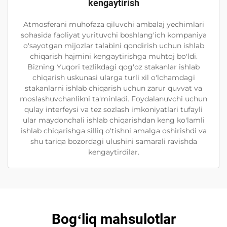
kengaytirish
Atmosferani muhofaza qiluvchi ambalaj yechimlari
sohasida faoliyat yurituvchi boshlang'ich kompaniya
o'sayotgan mijozlar talabini qondirish uchun ishlab
chiqarish hajmini kengaytirishga muhtoj bo'ldi.
Bizning Yuqori tezlikdagi qog'oz stakanlar ishlab
chiqarish uskunasi ularga turli xil o'lchamdagi
stakanlarni ishlab chiqarish uchun zarur quvvat va
moslashuvchanlikni ta'minladi. Foydalanuvchi uchun
qulay interfeysi va tez sozlash imkoniyatlari tufayli
ular maydonchali ishlab chiqarishdan keng ko'lamli
ishlab chiqarishga silliq o'tishni amalga oshirishdi va
shu tariqa bozordagi ulushini samarali ravishda
kengaytirdilar.
Bogʻliq mahsulotlar