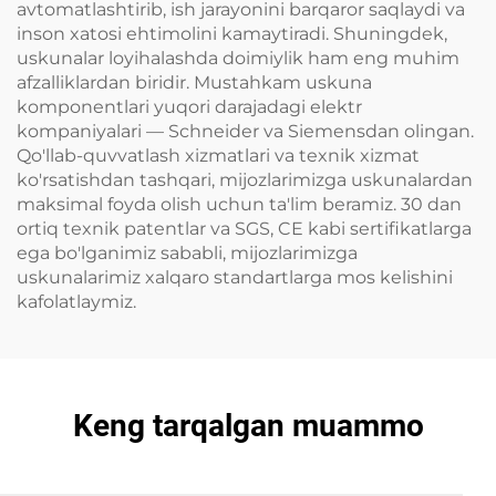
avtomatlashtirib, ish jarayonini barqaror saqlaydi va
inson xatosi ehtimolini kamaytiradi. Shuningdek,
uskunalar loyihalashda doimiylik ham eng muhim
afzalliklardan biridir. Mustahkam uskuna
komponentlari yuqori darajadagi elektr
kompaniyalari — Schneider va Siemensdan olingan.
Qo'llab-quvvatlash xizmatlari va texnik xizmat
ko'rsatishdan tashqari, mijozlarimizga uskunalardan
maksimal foyda olish uchun ta'lim beramiz. 30 dan
ortiq texnik patentlar va SGS, CE kabi sertifikatlarga
ega bo'lganimiz sababli, mijozlarimizga
uskunalarimiz xalqaro standartlarga mos kelishini
kafolatlaymiz.
Keng tarqalgan muammo