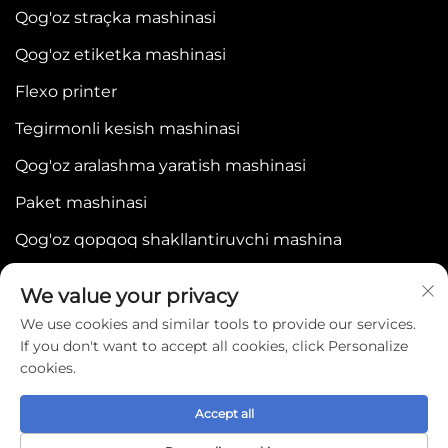
Qog'oz straçka mashinasi
Qog'oz etiketka mashinasi
Flexo printer
Tegirmonli kesish mashinasi
Qog'oz aralashma yaratish mashinasi
Paket mashinasi
Qog'oz qopqoq shakllantiruvchi mashina
We value your privacy
We use cookies and similar tools to provide our services.
If you don't want to accept all cookies, click Personalize
cookies.
Copyright © 2025 by WENZHOU BONJEE
MACHINERY CO.,LTD -
Maxfiylik siyosati
Accept all