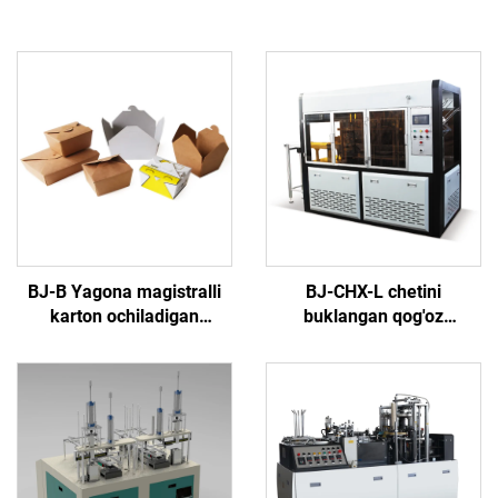
BJ-B Yagona magistralli
BJ-CHX-L chetini
karton ochiladigan
buklangan qog'oz
mashina
oshqovoq (tarelka)
mashinasi