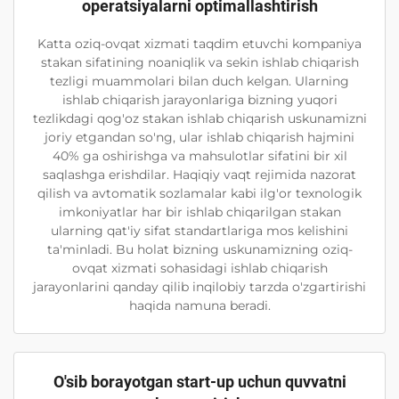
operatsiyalarni optimallashtirish
Katta oziq-ovqat xizmati taqdim etuvchi kompaniya
stakan sifatining noaniqlik va sekin ishlab chiqarish
tezligi muammolari bilan duch kelgan. Ularning
ishlab chiqarish jarayonlariga bizning yuqori
tezlikdagi qog'oz stakan ishlab chiqarish uskunamizni
joriy etgandan so'ng, ular ishlab chiqarish hajmini
40% ga oshirishga va mahsulotlar sifatini bir xil
saqlashga erishdilar. Haqiqiy vaqt rejimida nazorat
qilish va avtomatik sozlamalar kabi ilg'or texnologik
imkoniyatlar har bir ishlab chiqarilgan stakan
ularning qat'iy sifat standartlariga mos kelishini
ta'minladi. Bu holat bizning uskunamizning oziq-
ovqat xizmati sohasidagi ishlab chiqarish
jarayonlarini qanday qilib inqilobiy tarzda o'zgartirishi
haqida namuna beradi.
O'sib borayotgan start-up uchun quvvatni