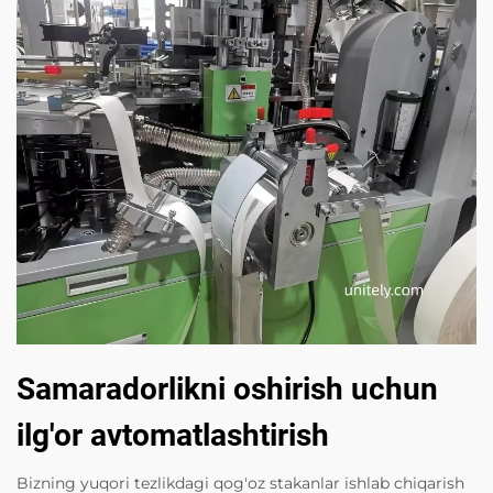
Samaradorlikni oshirish uchun
ilg'or avtomatlashtirish
Bizning yuqori tezlikdagi qog'oz stakanlar ishlab chiqarish