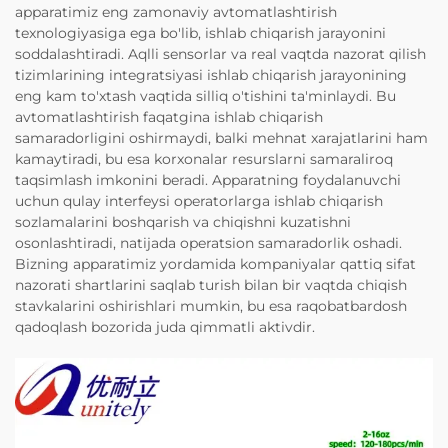
apparatimiz eng zamonaviy avtomatlashtirish
texnologiyasiga ega bo'lib, ishlab chiqarish jarayonini
soddalashtiradi. Aqlli sensorlar va real vaqtda nazorat qilish
tizimlarining integratsiyasi ishlab chiqarish jarayonining
eng kam to'xtash vaqtida silliq o'tishini ta'minlaydi. Bu
avtomatlashtirish faqatgina ishlab chiqarish
samaradorligini oshirmaydi, balki mehnat xarajatlarini ham
kamaytiradi, bu esa korxonalar resurslarni samaraliroq
taqsimlash imkonini beradi. Apparatning foydalanuvchi
uchun qulay interfeysi operatorlarga ishlab chiqarish
sozlamalarini boshqarish va chiqishni kuzatishni
osonlashtiradi, natijada operatsion samaradorlik oshadi.
Bizning apparatimiz yordamida kompaniyalar qattiq sifat
nazorati shartlarini saqlab turish bilan bir vaqtda chiqish
stavkalarini oshirishlari mumkin, bu esa raqobatbardosh
qadoqlash bozorida juda qimmatli aktivdir.