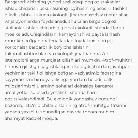
Barqarorlik bizning yuqori tezlikdagi qog'oz stakanlar
ishlab chiqarish uskunasining loyihasining asosini tashkil
qiladi. Ushbu uskuna ekologik jihatdan xavfsiz materiallar
va jarayonlardan foydalanadi, shu bilan birga qog'oz
stakanlar ishlab chiqarish global ekologik standartlarga
mos keladi. Chiqindilarni kamaytirish va qayta ishlash
mumkin bo'lgan materiallardan foydalanish orqali
korxonalar barqarorlik bo'yicha ishlarini
takomillashtirishlari va ekologik jihatdan mas'ul
iste'molchilarga murojaat qilishlari mumkin. Atrof-muhitni
himoya qilishga bag'ishlangan ekologik jihatdan javobgar
yechimlar taklif qilishga bo'lgan vaziyatimiz faqatgina
sayyoramizni himoya qilishga yordam beradi, balki
mijozlarimizni ularning sohalari doirasida barqaror
amaliyotlar sohasida yetakchi sifatida ham
pozitsiyalashdiradi. Bu ekologik yondashuv bugungi
bozorda, iste'molchilar o'zlarining atrof-muhitga ta'sirini
yanada yaxshi tushunadigan davrda tobora muhim
ahamiyat kasb etmoqda.