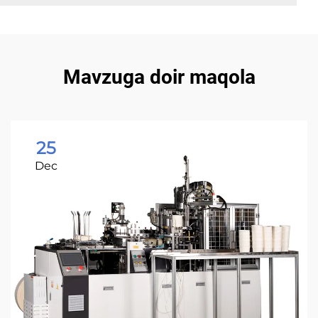
Mavzuga doir maqola
25
Dec