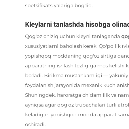
spetsifikatsiyalariga bog'liq.
Kleylarni tanlashda hisobga olina
Qog'oz chiziq uchun kleyni tanlaganda
qo
xususiyatlarni baholash kerak. Qo'pollik (
yopishqoq moddaning qog'oz sirtiga qanday 
apparatning ishlash tezligiga mos kelishi ke
bo'ladi. Birikma mustahkamligi — yakuniy 
foydalanish jarayonida mexanik kuchlanish
Shuningdek, haroratga chidamlilik va nam
ayniqsa agar qog'oz trubachalari turli atro
keladigan yopishqoq modda apparat samara
oshiradi.