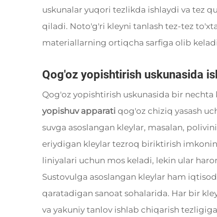
uskunalar yuqori tezlikda ishlaydi va tez qu
qiladi. Noto'g'ri kleyni tanlash tez-tez to'xt
materiallarning ortiqcha sarfiga olib keladi
Qog'oz yopishtirish uskunasida ish
Qog'oz yopishtirish uskunasida bir nechta k
yopishuv apparati
qog'oz chiziq yasash uchu
suvga asoslangan kleylar, masalan, polivinil
eriydigan kleylar tezroq biriktirish imkonin
liniyalari uchun mos keladi, lekin ular haro
Sustovulga asoslangan kleylar ham iqtisodiy
qaratadigan sanoat sohalarida. Har bir kleyn
va yakuniy tanlov ishlab chiqarish tezligig