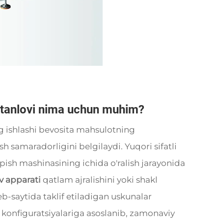
 tanlovi nima uchun muhim?
ng ishlashi bevosita mahsulotning
h samaradorligini belgilaydi. Yuqori sifatli
pish mashinasining ichida o'ralish jarayonida
v apparati
qatlam ajralishini yoki shakl
eb-saytida taklif etiladigan uskunalar
r konfiguratsiyalariga asoslanib, zamonaviy