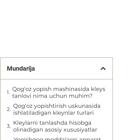
Mundarija
Qog'oz yopish mashinasida kleys
tanlovi nima uchun muhim?
Qog'oz yopishtirish uskunasida
ishlatiladigan kleynlar turlari
Kleylarni tanlashda hisobga
olinadigan asosiy xususiyatlar
Yopishqoq moddalarni apparat