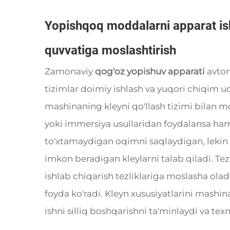
Yopishqoq moddalarni apparat ishl
quvvatiga moslashtirish
Zamonaviy
qog'oz yopishuv apparati
avtom
tizimlar doimiy ishlash va yuqori chiqim uc
mashinaning kleyni qo'llash tizimi bilan mos
yoki immersiya usullaridan foydalansa ham
to'xtamaydigan oqimni saqlaydigan, leki
imkon beradigan kleylarni talab qiladi. Te
ishlab chiqarish tezliklariga moslasha ola
foyda ko'radi. Kleyn xususiyatlarini mashina
ishni silliq boshqarishni ta'minlaydi va tex