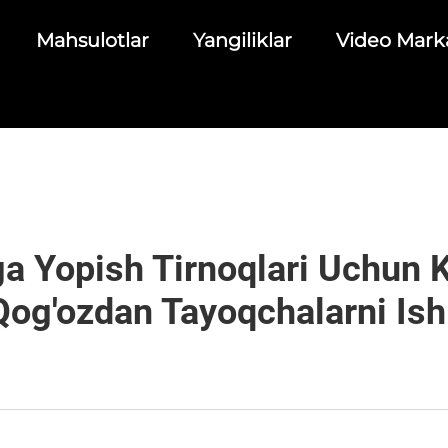
Mahsulotlar
Yangiliklar
Video Mark
ga Yopish Tirnoqlari Uchun 
qog'ozdan Tayoqchalarni Ish