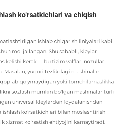
ash ko'rsatkichlari va chiqish
atlashtirilgan ishlab chiqarish liniyalari kabi
hun mo'ljallangan. Shu sababli, kleylar
 kelishi kerak — bu tizim valflar, nozullar
. Masalan, yuqori tezlikdagi mashinalar
n qoplab qo'ymaydigan yoki tomchilamaslikka
zlikni sozlash mumkin bo'lgan mashinalar turli
digan universal kleylardan foydalanishdan
 ishlash ko'rsatkichlari bilan moslashtirish
nik xizmat ko'rsatish ehtiyojini kamaytiradi.