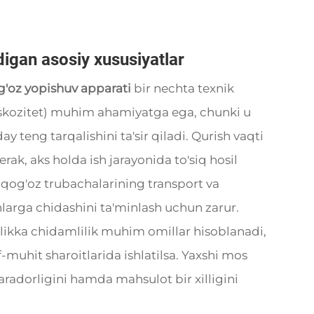
digan asosiy xususiyatlar
g'oz yopishuv apparati
bir nechta texnik
viskozitet) muhim ahamiyatga ega, chunki u
teng tarqalishini ta'sir qiladi. Qurish vaqti
rak, aks holda ish jarayonida to'siq hosil
qog'oz trubachalarining transport va
larga chidashini ta'minlash uchun zarur.
likka chidamlilik muhim omillar hisoblanadi,
f-muhit sharoitlarida ishlatilsa. Yaxshi mos
dorligini hamda mahsulot bir xilligini