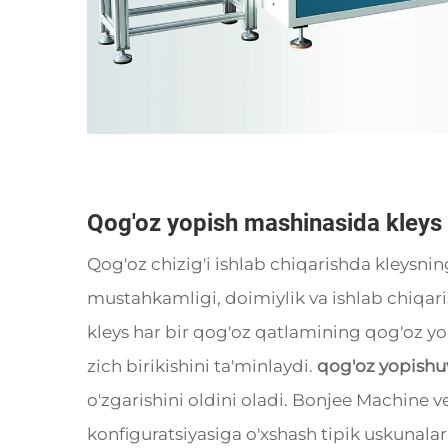
Qog'oz yopish mashinasida kleys
Qog'oz chizig'i ishlab chiqarishda kleysni
mustahkamligi, doimiylik va ishlab chiqaris
kleys har bir qog'oz qatlamining qog'oz yo
zich birikishini ta'minlaydi.
qog'oz yopishu
o'zgarishini oldini oladi. Bonjee Machine v
konfiguratsiyasiga o'xshash tipik uskunala