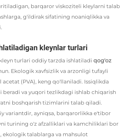
ritiladigan, barqaror viskoziteli kleylarni talab
ashlarga, g'ildirak sifatining noaniqlikka va
.
latiladigan kleynlar turlari
leyn turlari oddiy tarzda ishlatiladi
qog'oz
n. Ekologik xavfsizlik va arzonligi tufayli
 acetat (PVA), keng qo'llaniladi. Issiqlikda
i beradi va yuqori tezlikdagi ishlab chiqarish
ratni boshqarish tizimlarini talab qiladi.
 variantdir, ayniqsa, barqarorlikka e'tibor
i turining o'z afzalliklari va kamchiliklari bor
a, ekologik talablarga va mahsulot