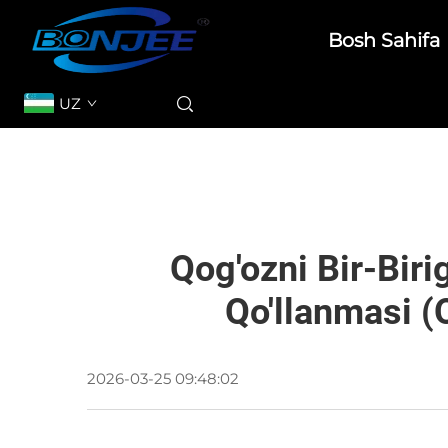
Bosh Sahifa
UZ
Qog'ozni Bir-Biri
Qo'llanmasi (
2026-03-25 09:48:02