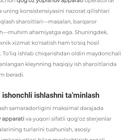
h uchun
qog'oz yopishuv apparati
operatorlar
a uning konsistensiyasini nazorat qilishlari
 saqlash sharoitlari—masalan, barqaror
 olish—muhim ahamiyatga ega. Shuningdek,
nik xizmat ko'rsatish ham to'siq hosil
i. To'liq ishlab chiqarishdan oldin maydonchali
tanlangan kleynning haqiqiy ish sharoitlarida
am beradi.
i ishonchli ishlashni ta'minlash
hlash samaradorligini maksimal darajada
v apparati
va yuqori sifatli qog‘oz sterjenlar
alarining turlarini tushunish, asosiy