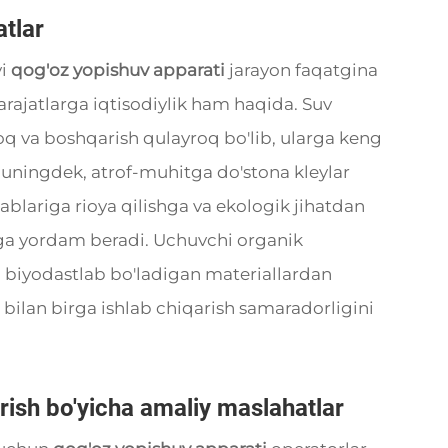
atlar
vi
qog'oz yopishuv apparati
jarayon faqatgina
arajatlarga iqtisodiylik ham haqida. Suv
roq va boshqarish qulayroq bo'lib, ularga keng
Shuningdek, atrof-muhitga do'stona kleylar
ablariga rioya qilishga va ekologik jihatdan
hga yordam beradi. Uchuvchi organik
 biyodastlab bo'ladigan materiallardan
 bilan birga ishlab chiqarish samaradorligini
irish bo'yicha amaliy maslahatlar