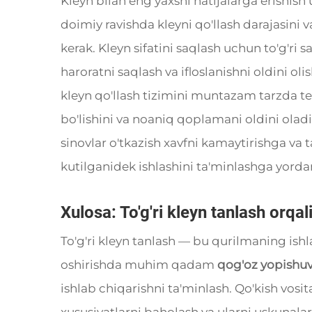
Kleyn bilan eng yaxshi natijalarga erishis
doimiy ravishda kleyni qo'llash darajasini v
kerak. Kleyn sifatini saqlash uchun to'g'ri
haroratni saqlash va ifloslanishni oldini
kleyn qo'llash tizimini muntazam tarzda tex
bo'lishini va noaniq qoplamani oldini olad
sinovlar o'tkazish xavfni kamaytirishga va 
kutilganidek ishlashini ta'minlashga yord
Xulosa: To'g'ri kleyn tanlash orqal
To'g'ri kleyn tanlash — bu qurilmaning is
oshirishda muhim qadam
qog'oz yopishu
ishlab chiqarishni ta'minlash. Qo'kish vosit