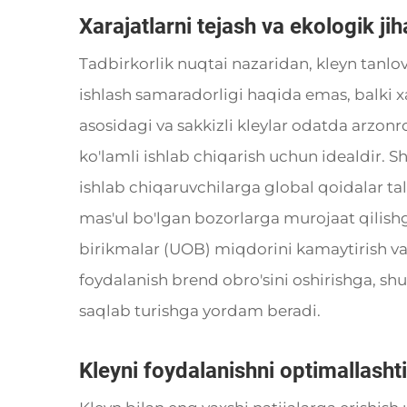
Xarajatlarni tejash va ekologik jih
Tadbirkorlik nuqtai nazaridan, kleyn tanlo
ishlash samaradorligi haqida emas, balki x
asosidagi va sakkizli kleylar odatda arzon
ko'lamli ishlab chiqarish uchun idealdir. 
ishlab chiqaruvchilarga global qoidalar tal
mas'ul bo'lgan bozorlarga murojaat qilis
birikmalar (UOB) miqdorini kamaytirish va
foydalanish brend obro'sini oshirishga, shu
saqlab turishga yordam beradi.
Kleyni foydalanishni optimallasht