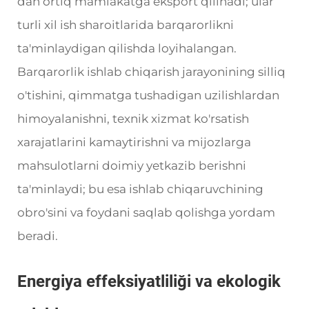
dan ortiq mamlakatga eksport qilinadi; ular
turli xil ish sharoitlarida barqarorlikni
ta'minlaydigan qilishda loyihalangan.
Barqarorlik ishlab chiqarish jarayonining silliq
o'tishini, qimmatga tushadigan uzilishlardan
himoyalanishni, texnik xizmat ko'rsatish
xarajatlarini kamaytirishni va mijozlarga
mahsulotlarni doimiy yetkazib berishni
ta'minlaydi; bu esa ishlab chiqaruvchining
obro'sini va foydani saqlab qolishga yordam
beradi.
Energiya effeksiyatliliği va ekologik