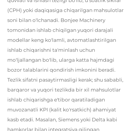
quvvati va ishlash tezligi bo'lib, u soatlik sikllar
(CPH) yoki daqiqasiga chiqarilgan mahsulotlar
soni bilan o'lchanadi. Bonjee Machinery
tomonidan ishlab chiqilgan yuqori darajali
modellar keng ko'lamli, avtomatlashtirilgan
ishlab chiqarishni ta'minlash uchun
mo'ljallangan bo'lib, ularga katta hajmdagi
bozor talablarini qondirish imkonini beradi.
Tezlik sifatni pasaytirmasligi kerak; shu sababli,
barqaror va yuqori tezlikda bir xil mahsulotlar
ishlab chiqarishga e'tibor qaratiladigan
muvozanatli KPI (kalit ko'rsatkich) ahamiyat
kasb etadi. Masalan, Siemens yoki Delta kabi
hamkorlar bilan integratsiya qilingan