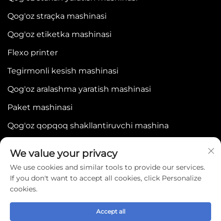
Qog'oz straçka mashinasi
Qog'oz etiketka mashinasi
Flexo printer
Tegirmonli kesish mashinasi
Qog'oz aralashma yaratish mashinasi
Paket mashinasi
Qog'oz qopqoq shakllantiruvchi mashina
We value your privacy
We use cookies and similar tools to provide our services.
If you don't want to accept all cookies, click Personalize
cookies.
Copyright © 2025 by WENZHOU BONJEE
MACHINERY CO.,LTD -
Maxfiylik siyosati
Accept all