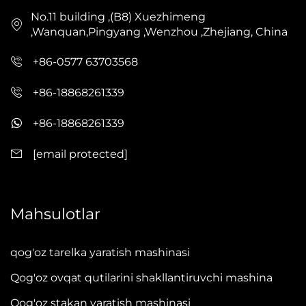
No.11 building ,(B8) Xuezhimeng
,Wanquan,Pingyang ,Wenzhou ,Zhejiang, China
+86-0577 63703568
+86-18868261339
+86-18868261339
[email protected]
Mahsulotlar
qog'oz tarelka yaratish mashinasi
Qog'oz ovqat qutilarini shakllantiruvchi mashina
Qog'oz stakan yaratish mashinasi