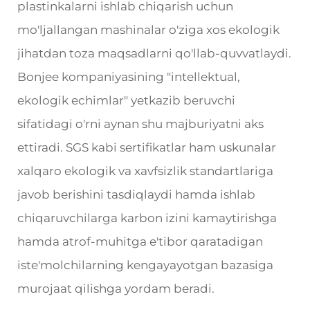
plastinkalarni ishlab chiqarish uchun
mo'ljallangan mashinalar o'ziga xos ekologik
jihatdan toza maqsadlarni qo'llab-quvvatlaydi.
Bonjee kompaniyasining "intellektual,
ekologik echimlar" yetkazib beruvchi
sifatidagi o'rni aynan shu majburiyatni aks
ettiradi. SGS kabi sertifikatlar ham uskunalar
xalqaro ekologik va xavfsizlik standartlariga
javob berishini tasdiqlaydi hamda ishlab
chiqaruvchilarga karbon izini kamaytirishga
hamda atrof-muhitga e'tibor qaratadigan
iste'molchilarning kengayayotgan bazasiga
murojaat qilishga yordam beradi.