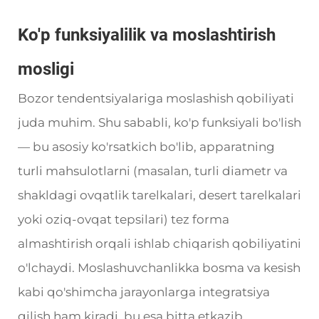
Ko'p funksiyalilik va moslashtirish
mosligi
Bozor tendentsiyalariga moslashish qobiliyati
juda muhim. Shu sababli, ko'p funksiyali bo'lish
— bu asosiy ko'rsatkich bo'lib, apparatning
turli mahsulotlarni (masalan, turli diametr va
shakldagi ovqatlik tarelkalari, desert tarelkalari
yoki oziq-ovqat tepsilari) tez forma
almashtirish orqali ishlab chiqarish qobiliyatini
o'lchaydi. Moslashuvchanlikka bosma va kesish
kabi qo'shimcha jarayonlarga integratsiya
qilish ham kiradi, bu esa bitta etkazib