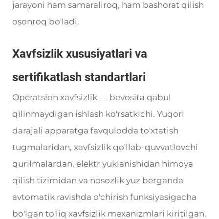
jarayoni ham samaraliroq, ham bashorat qilish
osonroq bo'ladi.
Xavfsizlik xususiyatlari va
sertifikatlash standartlari
Operatsion xavfsizlik — bevosita qabul
qilinmaydigan ishlash ko'rsatkichi. Yuqori
darajali apparatga favqulodda to'xtatish
tugmalaridan, xavfsizlik qo'llab-quvvatlovchi
qurilmalardan, elektr yuklanishidan himoya
qilish tizimidan va nosozlik yuz berganda
avtomatik ravishda o'chirish funksiyasigacha
bo'lgan to'liq xavfsizlik mexanizmlari kiritilgan.