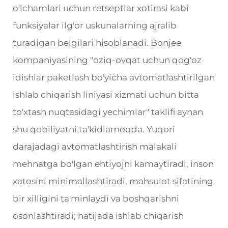
o'lchamlari uchun retseptlar xotirasi kabi
funksiyalar ilg'or uskunalarning ajralib
turadigan belgilari hisoblanadi. Bonjee
kompaniyasining "oziq-ovqat uchun qog'oz
idishlar paketlash bo'yicha avtomatlashtirilgan
ishlab chiqarish liniyasi xizmati uchun bitta
to'xtash nuqtasidagi yechimlar" taklifi aynan
shu qobiliyatni ta'kidlamoqda. Yuqori
darajadagi avtomatlashtirish malakali
mehnatga bo'lgan ehtiyojni kamaytiradi, inson
xatosini minimallashtiradi, mahsulot sifatining
bir xilligini ta'minlaydi va boshqarishni
osonlashtiradi; natijada ishlab chiqarish