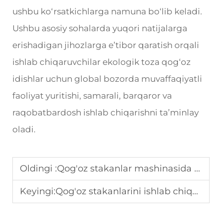
ushbu ko‘rsatkichlarga namuna bo‘lib keladi.
Ushbu asosiy sohalarda yuqori natijalarga
erishadigan jihozlarga e’tibor qaratish orqali
ishlab chiqaruvchilar ekologik toza qog‘oz
idishlar uchun global bozorda muvaffaqiyatli
faoliyat yuritishi, samarali, barqaror va
raqobatbardosh ishlab chiqarishni ta’minlay
oladi.
Oldingi :
Qog'oz stakanlar mashinasida germetiklik muammolarini qanday hal etish mumkin
Keyingi:
Qog'oz stakanlarini ishlab chiqarish uchun ish chizig'i konfiguratsiyasi va qog'oz stakanlarini ishlab chiqarish apparatlari