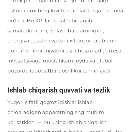
texnik patentlari bilan yuqori darajadagi
uskunalarni belgilovchi standartlarga namuna
bo'ladi. Bu KPI lar ishlab chiqarish
samaradorligini, ishlash barqarorligini,
energiya tejashni va turli xil bozor talablarini
qondirish imkoniyatini o'z ichiga oladi, bu esa
investitsiyaga mustahkam foyda va global
bozorda raqobatbardoshlikni ta'minlaydi.
Ishlab chiqarish quvvati va tezlik
Yuqori sifatli qog'oz idishlar ishlab
chiqaradigan apparatning eng muhim
ko'rsatkichi — bu uning ishlab chiqarish