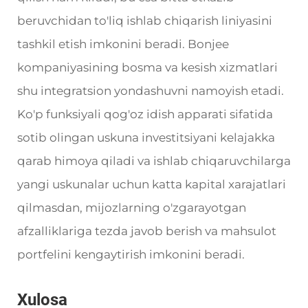
beruvchidan to'liq ishlab chiqarish liniyasini
tashkil etish imkonini beradi. Bonjee
kompaniyasining bosma va kesish xizmatlari
shu integratsion yondashuvni namoyish etadi.
Ko'p funksiyali qog'oz idish apparati sifatida
sotib olingan uskuna investitsiyani kelajakka
qarab himoya qiladi va ishlab chiqaruvchilarga
yangi uskunalar uchun katta kapital xarajatlari
qilmasdan, mijozlarning o'zgarayotgan
afzalliklariga tezda javob berish va mahsulot
portfelini kengaytirish imkonini beradi.
Xulosa