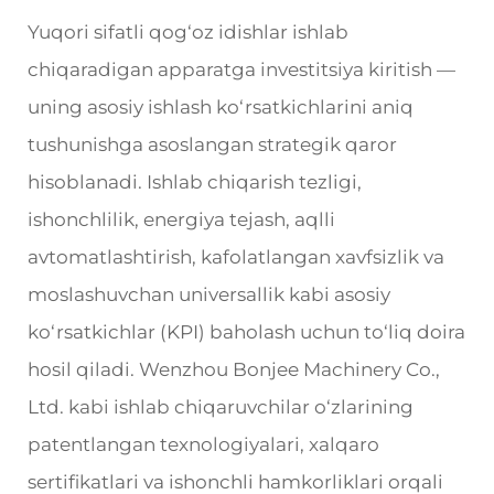
Yuqori sifatli qog‘oz idishlar ishlab
chiqaradigan apparatga investitsiya kiritish —
uning asosiy ishlash ko‘rsatkichlarini aniq
tushunishga asoslangan strategik qaror
hisoblanadi. Ishlab chiqarish tezligi,
ishonchlilik, energiya tejash, aqlli
avtomatlashtirish, kafolatlangan xavfsizlik va
moslashuvchan universallik kabi asosiy
ko‘rsatkichlar (KPI) baholash uchun to‘liq doira
hosil qiladi. Wenzhou Bonjee Machinery Co.,
Ltd. kabi ishlab chiqaruvchilar o‘zlarining
patentlangan texnologiyalari, xalqaro
sertifikatlari va ishonchli hamkorliklari orqali