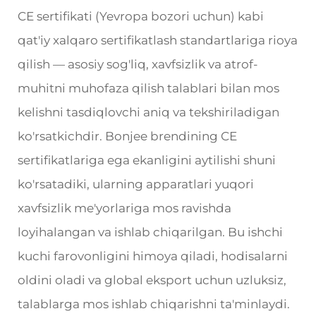
CE sertifikati (Yevropa bozori uchun) kabi
qat'iy xalqaro sertifikatlash standartlariga rioya
qilish — asosiy sog'liq, xavfsizlik va atrof-
muhitni muhofaza qilish talablari bilan mos
kelishni tasdiqlovchi aniq va tekshiriladigan
ko'rsatkichdir. Bonjee brendining CE
sertifikatlariga ega ekanligini aytilishi shuni
ko'rsatadiki, ularning apparatlari yuqori
xavfsizlik me'yorlariga mos ravishda
loyihalangan va ishlab chiqarilgan. Bu ishchi
kuchi farovonligini himoya qiladi, hodisalarni
oldini oladi va global eksport uchun uzluksiz,
talablarga mos ishlab chiqarishni ta'minlaydi.