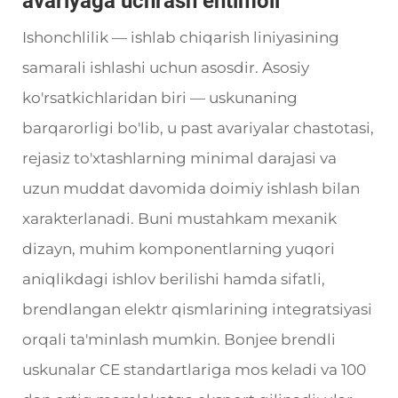
avariyaga uchrash ehtimoli
Ishonchlilik — ishlab chiqarish liniyasining
samarali ishlashi uchun asosdir. Asosiy
ko'rsatkichlaridan biri — uskunaning
barqarorligi bo'lib, u past avariyalar chastotasi,
rejasiz to'xtashlarning minimal darajasi va
uzun muddat davomida doimiy ishlash bilan
xarakterlanadi. Buni mustahkam mexanik
dizayn, muhim komponentlarning yuqori
aniqlikdagi ishlov berilishi hamda sifatli,
brendlangan elektr qismlarining integratsiyasi
orqali ta'minlash mumkin. Bonjee brendli
uskunalar CE standartlariga mos keladi va 100