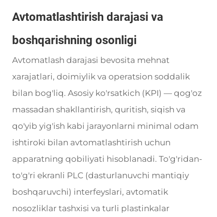
Avtomatlashtirish darajasi va
boshqarishning osonligi
Avtomatlash darajasi bevosita mehnat
xarajatlari, doimiylik va operatsion soddalik
bilan bog'liq. Asosiy ko'rsatkich (KPI) — qog'oz
massadan shakllantirish, quritish, siqish va
qo'yib yig'ish kabi jarayonlarni minimal odam
ishtiroki bilan avtomatlashtirish uchun
apparatning qobiliyati hisoblanadi. To'g'ridan-
to'g'ri ekranli PLC (dasturlanuvchi mantiqiy
boshqaruvchi) interfeyslari, avtomatik
nosozliklar tashxisi va turli plastinkalar