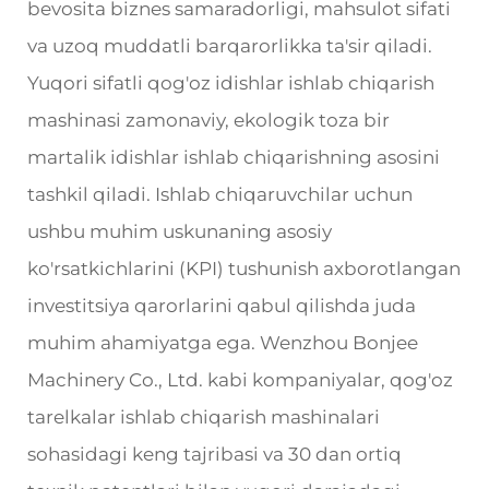
bevosita biznes samaradorligi, mahsulot sifati
va uzoq muddatli barqarorlikka ta'sir qiladi.
Yuqori sifatli qog'oz idishlar ishlab chiqarish
mashinasi zamonaviy, ekologik toza bir
martalik idishlar ishlab chiqarishning asosini
tashkil qiladi. Ishlab chiqaruvchilar uchun
ushbu muhim uskunaning asosiy
ko'rsatkichlarini (KPI) tushunish axborotlangan
investitsiya qarorlarini qabul qilishda juda
muhim ahamiyatga ega. Wenzhou Bonjee
Machinery Co., Ltd. kabi kompaniyalar, qog'oz
tarelkalar ishlab chiqarish mashinalari
sohasidagi keng tajribasi va 30 dan ortiq