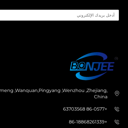
zhimeng ,Wanquan,Pingyang ,Wenzhou ,Zhejiang,
China
+86-0577 63703568
+86-18868261339