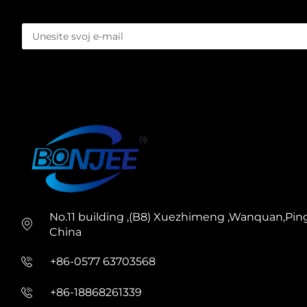
No.11 building ,(B8) Xuezhimeng ,Wanquan,Pin
China
+86-0577 63703568
+86-18868261339