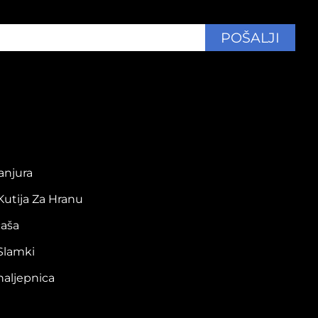
POŠALJI
tanjura
 Kutija Za Hranu
čaša
 Slamki
naljepnica