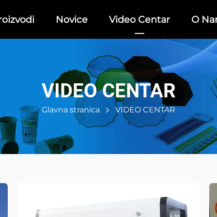
roizvodi
Novice
Video Centar
O Na
VIDEO CENTAR
Glavna stranica
VIDEO CENTAR