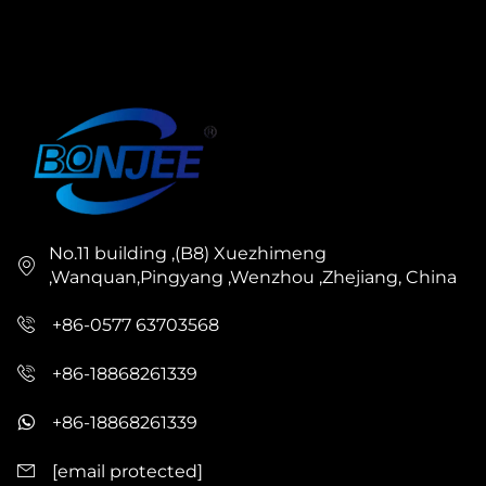
No.11 building ,(B8) Xuezhimeng
,Wanquan,Pingyang ,Wenzhou ,Zhejiang, China
+86-0577 63703568
+86-18868261339
+86-18868261339
[email protected]