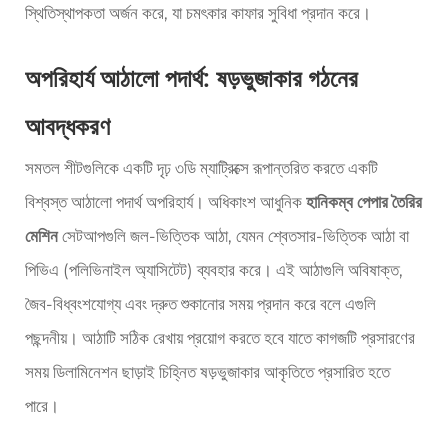
স্থিতিস্থাপকতা অর্জন করে, যা চমৎকার কাফার সুবিধা প্রদান করে।
অপরিহার্য আঠালো পদার্থ: ষড়ভুজাকার গঠনের
আবদ্ধকরণ
সমতল শীটগুলিকে একটি দৃঢ় ৩ডি ম্যাট্রিক্সে রূপান্তরিত করতে একটি
বিশ্বস্ত আঠালো পদার্থ অপরিহার্য। অধিকাংশ আধুনিক
হানিকম্ব পেপার তৈরির
মেশিন
সেটআপগুলি জল-ভিত্তিক আঠা, যেমন শ্বেতসার-ভিত্তিক আঠা বা
পিভিএ (পলিভিনাইল অ্যাসিটেট) ব্যবহার করে। এই আঠাগুলি অবিষাক্ত,
জৈব-বিধ্বংশযোগ্য এবং দ্রুত শুকানোর সময় প্রদান করে বলে এগুলি
পছন্দনীয়। আঠাটি সঠিক রেখায় প্রয়োগ করতে হবে যাতে কাগজটি প্রসারণের
সময় ডিলামিনেশন ছাড়াই চিহ্নিত ষড়ভুজাকার আকৃতিতে প্রসারিত হতে
পারে।