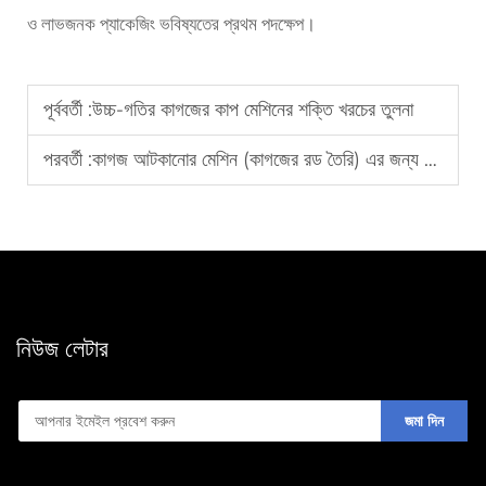
ও লাভজনক প্যাকেজিং ভবিষ্যতের প্রথম পদক্ষেপ।
পূর্ববর্তী :
উচ্চ-গতির কাগজের কাপ মেশিনের শক্তি খরচের তুলনা
পরবর্তী :
কাগজ আটকানোর মেশিন (কাগজের রড তৈরি) এর জন্য আঠার নির্বাচন গাইড
নিউজ লেটার
জমা দিন