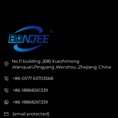
No.11 building ,(B8) Xuezhimeng
,Wanquan,Pingyang ,Wenzhou ,Zhejiang, China
+86-0577 63703568
+86-18868261339
+86-18868261339
[email protected]