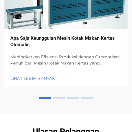
Apa Saja Keunggulan Mesin Kotak Makan Kertas
Otomatis
Meningkatkan Efisiensi Produksi dengan Otomatisasi
Penuh dari Mesin Kotak Makan Kertas yang
Mengalirkan Alur Kerja dan Mengurangi Kemacetan
Proses. Mesin kotak makan kertas yang beroperasi
LIHAT LEBIH BANYAK
secara otomatis menghilangkan semua langkah
manual membosankan yang sebelumnya dilakukan
manusia...
Ulasan Pelanggan