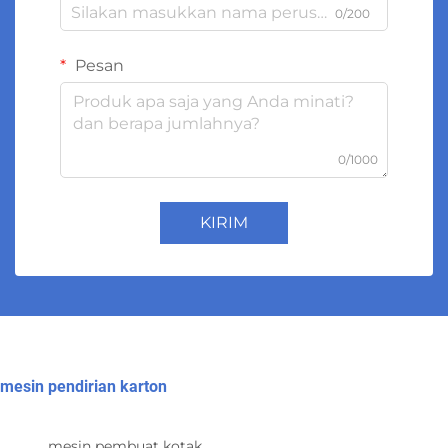
0/200
Pesan
0/1000
KIRIM
mesin pendirian karton
mesin pembuat kotak