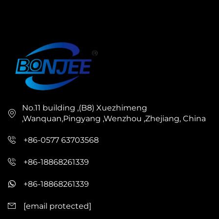
No.11 building ,(B8) Xuezhimeng
,Wanquan,Pingyang ,Wenzhou ,Zhejiang, China
+86-0577 63703568
+86-18868261339
+86-18868261339
[email protected]