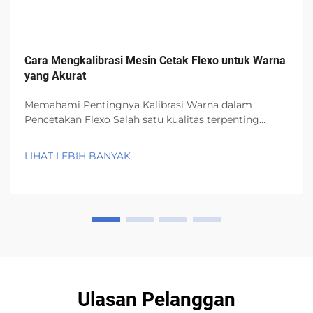
Cara Mengkalibrasi Mesin Cetak Flexo untuk Warna
yang Akurat
Memahami Pentingnya Kalibrasi Warna dalam
Pencetakan Flexo Salah satu kualitas terpenting
dalam pencetakan kemasan adalah akurasi warna.
Saat mencetak dengan mesin cetak flexo, perubahan
LIHAT LEBIH BANYAK
warna dapat terjadi dari satu batch ke batch lainnya
tergantung pada perubahan...
Ulasan Pelanggan