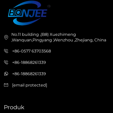
No.11 building ,(B8) Xuezhimeng
,Wanquan,Pingyang ,Wenzhou ,Zhejiang, China
+86-0577 63703568
+86-18868261339
+86-18868261339
[email protected]
Produk