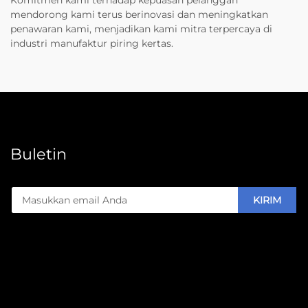
Komitmen kami terhadap kepuasan pelanggan
mendorong kami terus berinovasi dan meningkatkan
penawaran kami, menjadikan kami mitra terpercaya di
industri manufaktur piring kertas.
Buletin
KIRIM