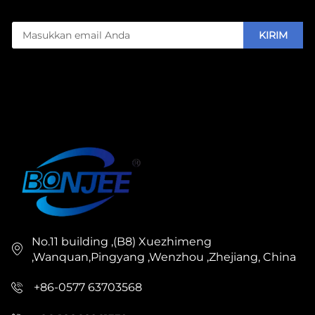
KIRIM
No.11 building ,(B8) Xuezhimeng
,Wanquan,Pingyang ,Wenzhou ,Zhejiang, China
+86-0577 63703568