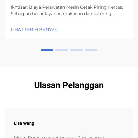
Ikhtisar: Biaya Perawatan Mesin Cetak Piring Kertas.
Sebagian besar layanan makanan dan katering
menggunakan mesin cetak piring kertas karena
efisiensi dan desainnya yang ramah lingkungan.
LIHAT LEBIH BANYAK
Namun, semua mesin mengalami keausan setelah
penggunaan rutin...
Ulasan Pelanggan
Lisa Wang
Mesin Bonjee sangat unggul. Tim layanan