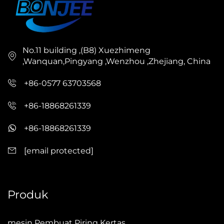
No.11 building ,(B8) Xuezhimeng
,Wanquan,Pingyang ,Wenzhou ,Zhejiang, China
+86-0577 63703568
+86-18868261339
+86-18868261339
[email protected]
Produk
mesin Pembuat Piring Kertas