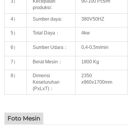
3）
Kecepatan
90-100 Pcs/m
produksi:
4）
Sumber daya:
380V50HZ
5）
Total Daya：
4kw
6）
Sumber Udara：
0,4-0,5m/min
7）
Berat Mesin：
1800 Kg
8）
Dimensi
2350
Keseluruhan
x960x1700mm
(PxLxT)：
Foto Mesin