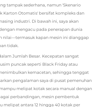
ang tampak sederhana, namun 'Skenario
 Karton Otomatis' bersifat kompleks dan
ing industri. Di bawah ini, saya akan
 dengan mengacu pada penerapan dunia
h nilai—termasuk kapan mesin ini dianggap
pan tidak.
lam Jumlah Besar. Kecepatan sangat
usim puncak seperti Black Friday atau
l menimbulkan kemacetan, sehingga tenggat
asarkan pengalaman saya di pusat pemenuhan
r mampu melipat kotak secara manual dengan
ebagai perbandingan, mesin pembentuk
 melipat antara 12 hingga 40 kotak per