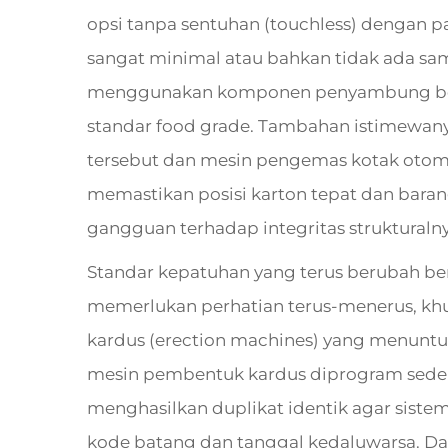
opsi tanpa sentuhan (touchless) dengan
sangat minimal atau bahkan tidak ada sama
menggunakan komponen penyambung berb
standar food grade. Tambahan istimewany
tersebut dan mesin pengemas kotak otoma
memastikan posisi karton tepat dan bara
gangguan terhadap integritas strukturalny
Standar kepatuhan yang terus berubah bera
memerlukan perhatian terus-menerus, k
kardus (erection machines) yang menuntut
mesin pembentuk kardus diprogram sedem
menghasilkan duplikat identik agar sist
kode batang dan tanggal kedaluwarsa. Dal