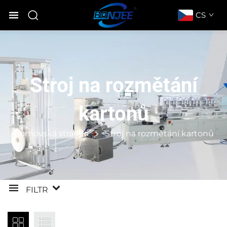
CS
Stroj na rozmětání
kartonů
Domovská stránka
Stroj na rozmětání kartonů
FILTR