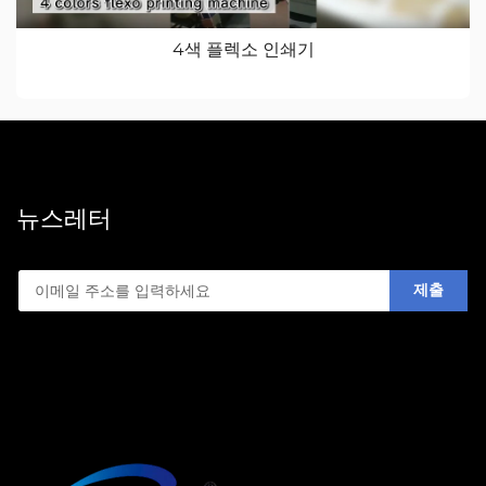
4색 플렉소 인쇄기
뉴스레터
제출