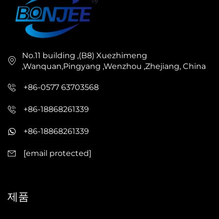
No.11 building ,(B8) Xuezhimeng
,Wanquan,Pingyang ,Wenzhou ,Zhejiang, China
+86-0577 63703568
+86-18868261339
+86-18868261339
[email protected]
제품