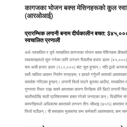
कागजका भोजन बक्स मेसिनहरूको कुल स्वामित
(आरओआई)
प्रारम्भिक लगानी बनाम दीर्घकालीन बचत: $४५,०
स्वचालित प्रणाली
अर्ध-स्वचालित र पूर्ण-स्वचालित कागजका भोजन बक्स मेशिनहरू बीचको 
व्यवसायहरूले सुरु गर्नका लागि लगभग पैंतालीस हजार डलर (४५,०००)
सय असी हजार डलर (१८०,०००) बाट सुरु हुन्छन्। यति ठूलो अन्तरको 
सर्वो-चालित आकार निर्माण यन्त्रहरू, र हातले गर्नुपर्ने कामको आवश्यकत
समावेश गरिएका हुन्छन्। लगानी फिर्ता पाउने कुरामा आउँदा, स्वचालित 
गुणस्तर स्थिर राख्न सक्ने क्षमताका कारण तिनीहरू धेरै छिटो लगानी फि
चालीसदेखि साठी प्रतिशतसम्म बचत गरेको जनाएका छन्। पिओनिम संस्था
कम्पनीहरूले अधिकतम क्षमताको लगभग तीन-चौथाइ (७५%) क्षमतामा सञ्चा
फिर्ता पाउँछन्। यी बचतहरू मुख्यतया कम कर्मचारी आवश्यकता, कम सामग