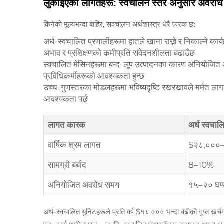
लुकाइएको लागतहरू: स्वचालन स्तर अनुसार अवरोध 
किनेको मूल्यभन्दा बाहिर, सञ्चालन अर्थशास्त्र धेरै फरक छ:
अर्ध-स्वचालित प्रणालीहरूमा हातले खाना राख्ने र निकाल्ने
अभाव र प्रशिक्षणको कमीप्रति संवेदनशीलता बढाउँछ
स्वचालित मेसिनहरूमा बन्द-लूप उत्पादनका कारण अनियोज
प्रविधिकर्मीहरूको आवश्यकता हुन्छ
उच्च-गुणस्तरका मोडलहरूमा भविष्यदृष्टि रखरखावले मर्मत ला
आवश्यकता पर्छ
लागत कारक
अर्ध स्वचाल
वार्षिक श्रम लागत
$२८,०००
सामग्री बर्बाद
8–10%
अनियोजित अवरोध समय
१५–२० घण्
अर्ध-स्वचालित युनिटहरूले प्रति वर्ष $१८,००० भन्दा बढीको गुप्त खर्