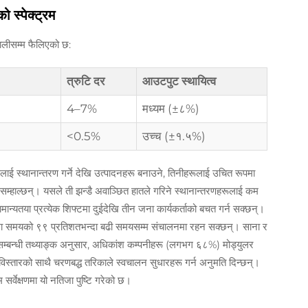
 स्पेक्ट्रम
णालीसम्म फैलिएको छ:
त्रुटि दर
आउटपुट स्थायित्व
4–7%
मध्यम (±८%)
<0.5%
उच्च (±१.५%)
लाई स्थानान्तरण गर्ने देखि उत्पादनहरू बनाउने, तिनीहरूलाई उचित रूपमा
 सँगै सम्हाल्छन्। यसले ती झन्डै अवाञ्छित हातले गरिने स्थानान्तरणहरूलाई कम
मान्यतया प्रत्येक शिफ्टमा दुईदेखि तीन जना कार्यकर्ताको बचत गर्न सक्छन्।
िएमा समयको ९९ प्रतिशतभन्दा बढी समयसम्म संचालनमा रहन सक्छन्। साना र
 सम्बन्धी तथ्याङ्क अनुसार, अधिकांश कम्पनीहरू (लगभग ६८%) मोड्युलर
विस्तारको साथै चरणबद्ध तरिकाले स्वचालन सुधारहरू गर्न अनुमति दिन्छन्।
र्वेक्षणमा यो नतिजा पुष्टि गरेको छ।