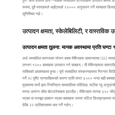
पुनः कार्य शामिल छन्—जबकि स्वचालित प्रणालीहरू उत्पादन क्षमता अनुक
रूपमा, दुवै स्तरहरूले आईएसओ २२००० अनुपालन गर्ने स्वच्छता डिजाइ
सुनिश्चित गर्छ।
उत्पादन क्षमता, स्केलेबिलिटी, र वास्तविक 
उत्पादन क्षमता तुलना: मानक अवस्थामा प्रति घण्
अर्ध-स्वचालित कागजका भोजन बक्स मेशिनहरू सामान्यतया ISO मापदण्
लगभग १२०० बक्सहरू उत्पादन गर्न सक्छन्। यी मेशिनहरूमा सामग्रीहरू 
व्यक्तिको आवश्यकता हुन्छ। पूर्ण-स्वचालित संस्करणहरूमा निरन्तर फिडिङ
गर्ने AI दृष्टि प्रणालीहरूको कारण प्रति घण्टा ६५०० भन्दा बढी बक्
मुख्यतया सर्भो द्वारा नियन्त्रित समकालिक फोल्डिङ, सटीक ग्लु अनुप्
मानव-उत्पन्न धीमा बोटलनेकहरू हटाउँछ। मेशिनहरू मानक ३५० जीएसए
भएका वा मजबूत ढक्कन भएका बक्सहरू जस्ता जटिल डिजाइनहरूमा साव
देखि २२ प्रतिशतसम्म कम गर्ने गर्छन्।