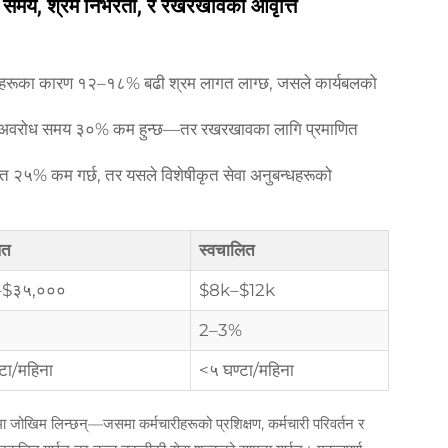
समय, श्रम निर्भरता, र रखरखावको आवृत्ति
 कार्यहरूका कारण १२–१८% बढी श्रम लागत लाग्छ, जसले कार्यबलको
ित अवरोध समय ३०% कम हुन्छ—तर रखरखावका लागि प्रमाणित
गत २५% कम गर्छ, तर यसले विशेषीकृत सेवा अनुबन्धहरूको
ित
स्वचालित
–$३५,०००
$8k–$12k
2–3%
टा/महिना
<५ घण्टा/महिना
चमा जोखिम लिन्छन्—जसमा कर्मचारीहरूको प्रशिक्षण, कर्मचारी परिवर्तन र