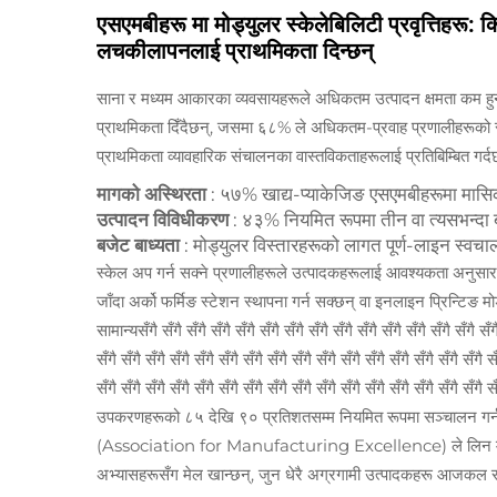
एसएमबीहरू मा मोड्युलर स्केलेबिलिटी प्रवृत्तिहरू:
लचकीलापनलाई प्राथमिकता दिन्छन्
साना र मध्यम आकारका व्यवसायहरूले अधिकतम उत्पादन क्षमता कम हु
प्राथमिकता दिँदैछन्, जसमा ६८% ले अधिकतम-प्रवाह प्रणालीहरूको सट्
प्राथमिकता व्यावहारिक संचालनका वास्तविकताहरूलाई प्रतिबिम्बित गर्द
मागको अस्थिरता
: ५७% खाद्य-प्याकेजिङ एसएमबीहरूमा मासि
उत्पादन विविधीकरण
: ४३% नियमित रूपमा तीन वा त्यसभन्दा ब
बजेट बाध्यता
: मोड्युलर विस्तारहरूको लागत पूर्ण-लाइन स्वच
स्केल अप गर्न सक्ने प्रणालीहरूले उत्पादकहरूलाई आवश्यकता अनुसार 
जाँदा अर्को फर्मिङ स्टेशन स्थापना गर्न सक्छन् वा इनलाइन प्रिन्टिङ
सामान्यसँगै सँगै सँगै सँगै सँगै सँगै सँगै सँगै सँगै सँगै सँगै सँगै सँगै सँगै सँगै
सँगै सँगै सँगै सँगै सँगै सँगै सँगै सँगै सँगै सँगै सँगै सँगै सँगै सँगै सँगै सँगै सँ
सँगै सँगै सँगै सँगै सँगै सँगै सँगै सँगै सँगै सँगै सँगै सँगै सँगै सँगै सँगै 
उपकरणहरूको ८५ देखि ९० प्रतिशतसम्म नियमित रूपमा सञ्चालन गर्न सक
(Association for Manufacturing Excellence) ले लिन म्या
अभ्यासहरूसँग मेल खान्छन्, जुन धेरै अग्रगामी उत्पादकहरू आजकल स्