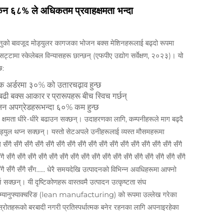
 किन ६८% ले अधिकतम प्रवाहक्षमता भन्दा
नुको बावजूद मोड्युलर कागजका भोजन बक्स मेशिनहरूलाई बढ्दो रूपमा
टामा स्केलेबल विन्यासहरू छान्छन् (एफपीए उद्योग सर्वेक्षण, २०२३)। यो
छ:
क अर्डरमा ३०% को उतारचढ़ाव हुन्छ
ढी बक्स आकार र प्रारूपहरू बीच स्विच गर्छन्
ालन अपग्रेडहरूभन्दा ६०% कम हुन्छ
क्षमता धीरे-धीरे बढाउन सक्छन्। उदाहरणका लागि, कम्पनीहरूले माग बढ्दै
 मोड्युल थप्न सक्छन्। यस्तो सेटअपले उनीहरूलाई व्यस्त मौसमहरूमा
 सँगै सँगै सँगै सँगै सँगै सँगै सँगै सँगै सँगै सँगै सँगै सँगै सँगै सँगै सँगै सँगै सँगै
गै सँगै सँगै सँगै सँगै सँगै सँगै सँगै सँगै सँगै सँगै सँगै सँगै सँगै सँगै सँगै सँगै सँगै
सँगै सँगै सँगै सँगै सँग...... धेरै समयदेखि उत्पादनको विभिन्न अवधिहरूमा आफ्नो
्छन्। यी दृष्टिकोणहरू वास्तवमै उत्पादन उत्कृष्टता संघ
नुफ्याक्चरिङ (lean manufacturing) को रूपमा उल्लेख गरेका
रोतहरूको बरबादी नगरी प्रतिस्पर्धात्मक बनेर रहनका लागि अपनाइरहेका