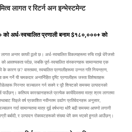
्व लागत र रिटर्न अन इन्भेस्टमेन्ट
०० को अर्ध-स्वचालित प्रणाली बनाम $१८०,०००+ को
लागत अन्तर काफी ठूलो छ। अर्ध-स्वचालित विकल्पहरूमा रुचि राख्ने धेरैजसो
 को आवश्यकता पर्दछ, जबकि पूर्ण-स्वचालित संस्करणहरू सामान्यतया एक
के कारण छ? वास्तवमा, स्वचालित प्रणालीहरूमा उन्नत गति नियन्त्रण,
ा कम गर्ने यी चमकदार अन्तर्निहित दृष्टि प्रणालीहरू जस्ता विशेषताहरू
मोडेलहरू निरन्तर सञ्चालन गर्न सक्ने र पूरै शिफ्टको समयमा उत्पादनको
र्ता पाउँछन्। कतिपय कारखानाहरूले प्रत्येक कार्यदिवसमा मात्र श्रम लागतमा
बाट पिछ्ले वर्ष प्रकाशित नवीनतम उद्योग प्रतिवेदनहरू अनुसार,
लन गर्दा सामान्यतया मात्र दुई वर्षभन्दा थोरै बढी समयमा आफ्नो लगानी
्री बर्बादी, र उत्पादन रोकावटहरूको संख्या धेरै कम भएको हुनाले आउँछन्।