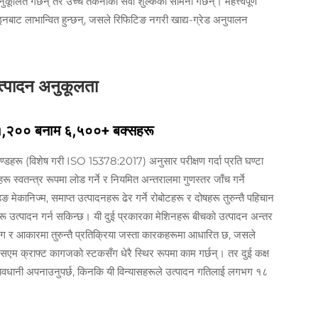
ूलित गर्छन् तर उच्च तकनीकी सेवा शुल्कको सामना गर्छन्। महत्त्वपूर्ण
नबाट लाभान्वित हुन्छन्, जसले रिफिटिङ नगरी खाद्य-ग्रेड अनुपालन
उत्पादन अनुकूलता
टा १,२०० बनाम ६,५००+ बक्सहरू
डहरू (विशेष गरी ISO 15378:2017) अनुसार परीक्षण गर्दा प्रति घण्टा
स्वतन्त्र रूपमा लोड गर्ने र नियमित अन्तरालमा गुणस्तर जाँच गर्ने
 मेकानिज्म, समाप्त उत्पादनहरू ढेर गर्ने रोबोटहरू र दोषहरू तुरुन्तै पहिचान
सहरू उत्पादन गर्न सकिन्छ। यी दुई प्रकारका मेशिनहरू बीचको उत्पादन अन्तर
रयोग र आकारमा तुरुन्तै प्रतिक्रिया जस्ता कारकहरूमा आधारित छ, जसले
म क्राफ्ट कागजको स्टकसँग धेरै स्थिर रूपमा काम गर्छन्। तर दुई कक्ष
धानी अपनाउनुपर्छ, किनकि यी विन्यासहरूले उत्पादन गतिलाई लगभग १८