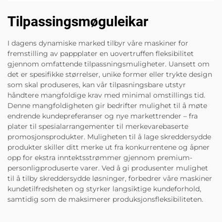
Tilpassingsmøguleikar
I dagens dynamiske marked tilbyr våre maskiner for
fremstilling av pappplater en uovertruffen fleksibilitet
gjennom omfattende tilpassningsmuligheter. Uansett om
det er spesifikke størrelser, unike former eller trykte design
som skal produseres, kan vår tilpasningsbare utstyr
håndtere mangfoldige krav med minimal omstillings tid.
Denne mangfoldigheten gir bedrifter mulighet til å møte
endrende kundepreferanser og nye markettrender – fra
plater til spesialarrangementer til merkevarebaserte
promosjonsprodukter. Muligheten til å lage skreddersydde
produkter skiller ditt merke ut fra konkurrentene og åpner
opp for ekstra inntektsstrømmer gjennom premium-
personligproduserte varer. Ved å gi produsenter mulighet
til å tilby skreddersydde løsninger, forbedrer våre maskiner
kundetilfredsheten og styrker langsiktige kundeforhold,
samtidig som de maksimerer produksjonsfleksibiliteten.