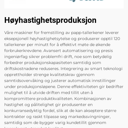
Høyhastighetsproduksjon
Våre maskiner for fremstilling av papp-tallerkener leverer
eksepsjonell høyhastighetsytelse og produserer opptil 120
tallerkener per minutt for å effektivt møte de økende
forbrukerkrevdene. Avansert automatisering og presis
ingeniørfag sikrer problemfri drift, noe som betydelig
forbedrer produksjonskapasiteten samtidig som
driftskostnadene reduseres. Integrering av smart teknologi
opprettholder strenge kvalitetskrav gjennom
sanntidsovervåking og justerer automatisk innstillinger
under produksjonsløpene. Denne effektiviteten gir bedrifter
mulighet til å utvide driften med tillit uten å
kompromittere produktkvaliteten. Kombinasjonen av
hastighet og pålitelighet gir produsenter en
konkurransedyktig fordel, slik at de kan akseptere større
kontrakter og raskt tilpasse seg markedssvingninger,
samtidig som de bygger varig kundetillit gjennom