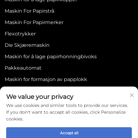
Maskin For Papirstrå
Maskin For Papirmerker
Flexotrykker
Die Skjæremaskin
Maskin for å lage papirhonningbivoks
Pakkeautomat
Maskin for formasjon av papplokk
We value your privacy
We use cookies and similar tools to provide our services.
If you don't want to accept all cookies, click Personalize
cookies.
Copyright © 2025 by WENZHOU BONJEE
MACHINERY CO.,LTD -
Personvernpolicy
Accept all