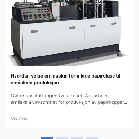
Hvordan velge en maskin for å lage papirglass til
småskala produksjon
Det er absolutt ingen tvil om det! Å starte en
småskala virksomhet for produksjon av papirkopper
har massevis av muligheter! Det du virkelig må passe
på, er hvilken maskin for å lage papirkopper du skal
Vis mer
bruke. Det er den viktigste utstyret en...