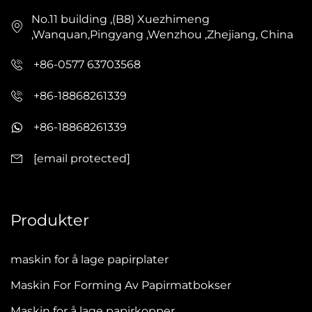
No.11 building ,(B8) Xuezhimeng
,Wanquan,Pingyang ,Wenzhou ,Zhejiang, China
+86-0577 63703568
+86-18868261339
+86-18868261339
[email protected]
Produkter
maskin for å lage papirplater
Maskin For Forming Av Papirmatbokser
Maskin for å lage papirkopper