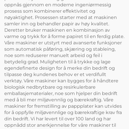
oppnås gjennom en moderne ingeniørmessig
prosess som kombinerer effektivitet og
nøyaktighet. Prosessen starter med at maskinen
samler inn og behandler papir av høy kvalitet.
Deretter bruker maskinen en kombinasjon av
varme og trykk for å forme papiret til en ferdig plate.
Våre maskiner er utstyrt med avanserte funksjoner
som automatisk påføring, skjæring og stableing,
noe som reduserer manuelt arbeid og feil i
betydelig grad. Muligheten til å trykke og lage
egendefinerte design for å merke din bedrift og
tilpasse deg kundenes behov er et verdifullt
verktøy. Våre maskiner kan bygges for å håndtere
biologisk nedbrytbare og resirkulerbare
emballasjematerialer, noe som hjelper din bedrift
med å bli mer miljøvennlig og bærekraftig. Våre
maskiner for fremstilling av pappplater kan utvides
for å oppfylle miljøvennlige og bærekraftige krav fra
din bedrift. Vi har levert til over 100 land og har
oppnådd stor anerkjennelse for våre maskiner til