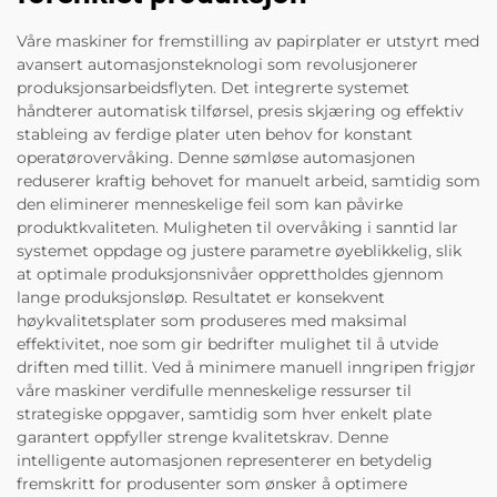
Våre maskiner for fremstilling av papirplater er utstyrt med
avansert automasjonsteknologi som revolusjonerer
produksjonsarbeidsflyten. Det integrerte systemet
håndterer automatisk tilførsel, presis skjæring og effektiv
stableing av ferdige plater uten behov for konstant
operatørovervåking. Denne sømløse automasjonen
reduserer kraftig behovet for manuelt arbeid, samtidig som
den eliminerer menneskelige feil som kan påvirke
produktkvaliteten. Muligheten til overvåking i sanntid lar
systemet oppdage og justere parametre øyeblikkelig, slik
at optimale produksjonsnivåer opprettholdes gjennom
lange produksjonsløp. Resultatet er konsekvent
høykvalitetsplater som produseres med maksimal
effektivitet, noe som gir bedrifter mulighet til å utvide
driften med tillit. Ved å minimere manuell inngripen frigjør
våre maskiner verdifulle menneskelige ressurser til
strategiske oppgaver, samtidig som hver enkelt plate
garantert oppfyller strenge kvalitetskrav. Denne
intelligente automasjonen representerer en betydelig
fremskritt for produsenter som ønsker å optimere