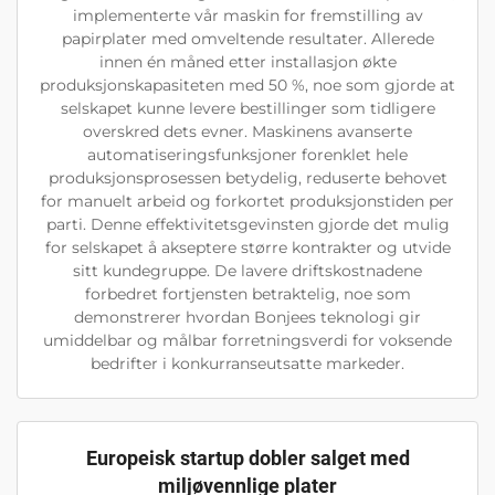
implementerte vår maskin for fremstilling av
papirplater med omveltende resultater. Allerede
innen én måned etter installasjon økte
produksjonskapasiteten med 50 %, noe som gjorde at
selskapet kunne levere bestillinger som tidligere
overskred dets evner. Maskinens avanserte
automatiseringsfunksjoner forenklet hele
produksjonsprosessen betydelig, reduserte behovet
for manuelt arbeid og forkortet produksjonstiden per
parti. Denne effektivitetsgevinsten gjorde det mulig
for selskapet å akseptere større kontrakter og utvide
sitt kundegruppe. De lavere driftskostnadene
forbedret fortjensten betraktelig, noe som
demonstrerer hvordan Bonjees teknologi gir
umiddelbar og målbar forretningsverdi for voksende
bedrifter i konkurranseutsatte markeder.
Europeisk startup dobler salget med
miljøvennlige plater