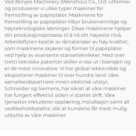
Ved Bonjee Machinery (Wenzhou) Co., Ltd. utformer
og produserer vi ulike typer maskiner for
fremstilling av papirplater. Maskinene for
fremstilling av papirplater tilbyr brukervennlige og
høyteknologiske løsninger. Disse maskinene hjelper
din produksjonsprosess til å nå sitt høyeste nivå.
Arbeidsflyten består av råmaterialer av høy kvalitet,
som maskinene skjærer og former til papirplater
ved hjelp av avanserte stanseteknikker. Med over
tretti tekniske patenter skiller vi oss ut i bransjen og
er de mest innovative. Vi har global rekkevidde og
eksporterer maskiner til over hundre land. Våre
samarbeidspartnere innen elektrisk utstyr,
Schneider og Siemens, har sikret at våre maskiner
har fungert effektivt siden vi startet drift. Våre
tjenester inkluderer opplæring, installasjon samt all
vedlikeholdsstøtte, slik at kundene får mest mulig
utbytte av våre maskiner.