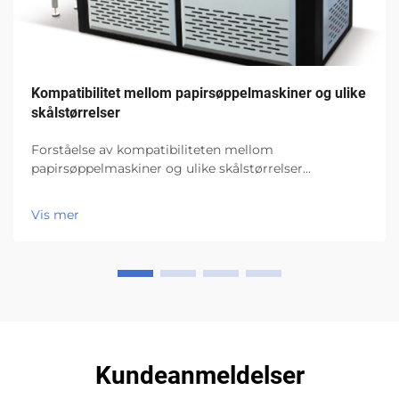
Kompatibilitet mellom papirsøppelmaskiner og ulike
skålstørrelser
Forståelse av kompatibiliteten mellom
papirsøppelmaskiner og ulike skålstørrelser
Artikkelen Kompatibilitet mellom
papirsøppelmaskiner og ulike skålstørrelser fokuserer
Vis mer
på ett av de viktigste problemene for produsenter av
matemballasje: om en papir...
Kundeanmeldelser