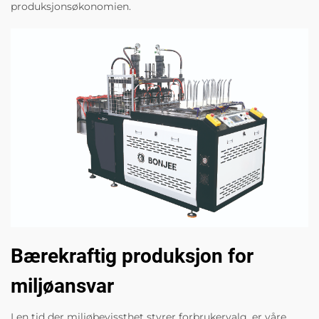
produksjonsøkonomien.
Bærekraftig produksjon for
miljøansvar
I en tid der miljøbevissthet styrer forbrukervalg, er våre