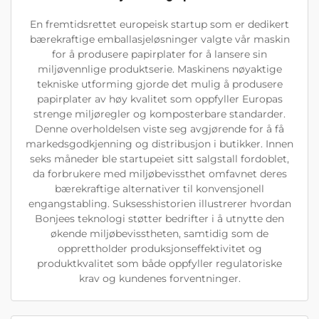
En fremtidsrettet europeisk startup som er dedikert
bærekraftige emballasjeløsninger valgte vår maskin
for å produsere papirplater for å lansere sin
miljøvennlige produktserie. Maskinens nøyaktige
tekniske utforming gjorde det mulig å produsere
papirplater av høy kvalitet som oppfyller Europas
strenge miljøregler og komposterbare standarder.
Denne overholdelsen viste seg avgjørende for å få
markedsgodkjenning og distribusjon i butikker. Innen
seks måneder ble startupeiet sitt salgstall fordoblet,
da forbrukere med miljøbevissthet omfavnet deres
bærekraftige alternativer til konvensjonell
engangstabling. Suksesshistorien illustrerer hvordan
Bonjees teknologi støtter bedrifter i å utnytte den
økende miljøbevisstheten, samtidig som de
opprettholder produksjonseffektivitet og
produktkvalitet som både oppfyller regulatoriske
krav og kundenes forventninger.