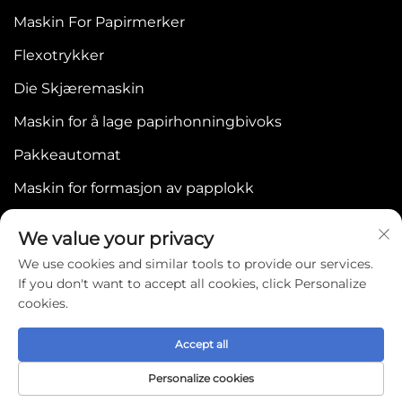
Maskin For Papirmerker
Flexotrykker
Die Skjæremaskin
Maskin for å lage papirhonningbivoks
Pakkeautomat
Maskin for formasjon av papplokk
We value your privacy
We use cookies and similar tools to provide our services.
If you don't want to accept all cookies, click Personalize
cookies.
Copyright © 2025 by WENZHOU BONJEE
MACHINERY CO.,LTD -
Personvernpolicy
Accept all
Personalize cookies
Hjem
Products
About Us
Contact Us