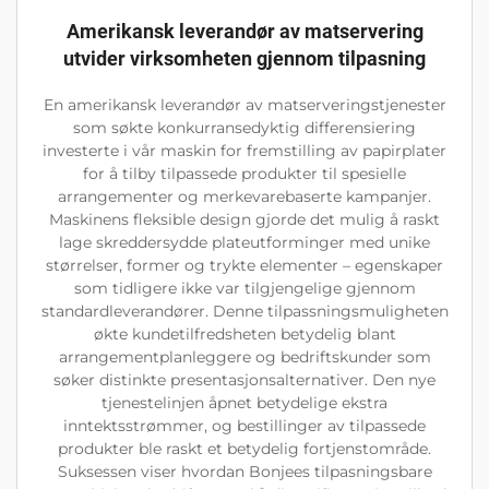
Amerikansk leverandør av matservering
utvider virksomheten gjennom tilpasning
En amerikansk leverandør av matserveringstjenester
som søkte konkurransedyktig differensiering
investerte i vår maskin for fremstilling av papirplater
for å tilby tilpassede produkter til spesielle
arrangementer og merkevarebaserte kampanjer.
Maskinens fleksible design gjorde det mulig å raskt
lage skreddersydde plateutforminger med unike
størrelser, former og trykte elementer – egenskaper
som tidligere ikke var tilgjengelige gjennom
standardleverandører. Denne tilpassningsmuligheten
økte kundetilfredsheten betydelig blant
arrangementplanleggere og bedriftskunder som
søker distinkte presentasjonsalternativer. Den nye
tjenestelinjen åpnet betydelige ekstra
inntektsstrømmer, og bestillinger av tilpassede
produkter ble raskt et betydelig fortjenstområde.
Suksessen viser hvordan Bonjees tilpasningsbare