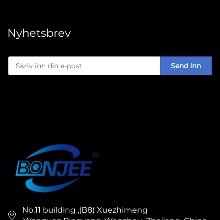
Nyhetsbrev
Send Inn
No.11 building ,(B8) Xuezhimeng