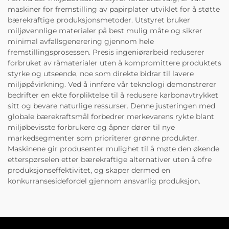
maskiner for fremstilling av papirplater utviklet for å støtte
bærekraftige produksjonsmetoder. Utstyret bruker
miljøvennlige materialer på best mulig måte og sikrer
minimal avfallsgenerering gjennom hele
fremstillingsprosessen. Presis ingeniørarbeid reduserer
forbruket av råmaterialer uten å kompromittere produktets
styrke og utseende, noe som direkte bidrar til lavere
miljøpåvirkning. Ved å innføre vår teknologi demonstrerer
bedrifter en ekte forpliktelse til å redusere karbonavtrykket
sitt og bevare naturlige ressurser. Denne justeringen med
globale bærekraftsmål forbedrer merkevarens rykte blant
miljøbevisste forbrukere og åpner dører til nye
markedsegmenter som prioriterer grønne produkter.
Maskinene gir produsenter mulighet til å møte den økende
etterspørselen etter bærekraftige alternativer uten å ofre
produksjonseffektivitet, og skaper dermed en
konkurransesidefordel gjennom ansvarlig produksjon.