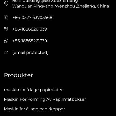
No.11 building ,(B8) Xuezhimeng
,Wanquan,Pingyang ,Wenzhou ,Zhejiang, China
+86-0577 63703568
+86-18868261339
+86-18868261339
[email protected]
Produkter
maskin for å lage papirplater
Maskin For Forming Av Papirmatbokser
Maskin for å lage papirkopper