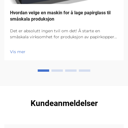
Hvordan velge en maskin for å lage papirglass til
småskala produksjon
Det er absolutt ingen tvil om det! Å starte en
småskala virksomhet for produksjon av papirkopper
har massevis av muligheter! Det du virkelig må passe
på, er hvilken maskin for å lage papirkopper du skal
Vis mer
bruke. Det er den viktigste utstyret en...
Kundeanmeldelser