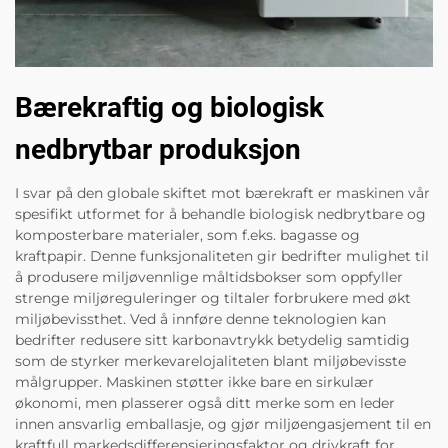
Bærekraftig og biologisk
nedbrytbar produksjon
I svar på den globale skiftet mot bærekraft er maskinen vår
spesifikt utformet for å behandle biologisk nedbrytbare og
komposterbare materialer, som f.eks. bagasse og
kraftpapir. Denne funksjonaliteten gir bedrifter mulighet til
å produsere miljøvennlige måltidsbokser som oppfyller
strenge miljøreguleringer og tiltaler forbrukere med økt
miljøbevissthet. Ved å innføre denne teknologien kan
bedrifter redusere sitt karbonavtrykk betydelig samtidig
som de styrker merkevarelojaliteten blant miljøbevisste
målgrupper. Maskinen støtter ikke bare en sirkulær
økonomi, men plasserer også ditt merke som en leder
innen ansvarlig emballasje, og gjør miljøengasjement til en
kraftfull markedsdifferensieringsfaktor og drivkraft for