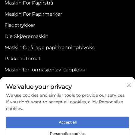
Maskin For Papirstrå
Maskin For Papirmerker
Flexotrykker
Die Skjæremaskin
Maskin for å lage papirhonningbivoks
Pakkeautomat
Maskin for formasjon av papplokk
We value your privacy
We use cookies and similar tools to provide our services.
If you don't want to accept all cookies, click Personalize
cookies.
Copyright © 2025 by WENZHOU BONJEE
MACHINERY CO.,LTD -
Personvernpolicy
Accept all
Personalize cookies