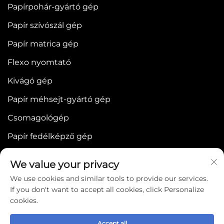
Papírpohár-gyártó gép
Papír szívószál gép
Papír matrica gép
Flexo nyomtató
Kivágó gép
Papír méhsejt-gyártó gép
Csomagológép
Papír fedélképző gép
We value your privacy
We use cookies and similar tools to provide our services.
If you don't want to accept all cookies, click Personalize
cookies.
Copyright © 2025 by WENZHOU BONJEE
MACHINERY CO.,LTD -
Adatvédelmi szabályzat
Accept all