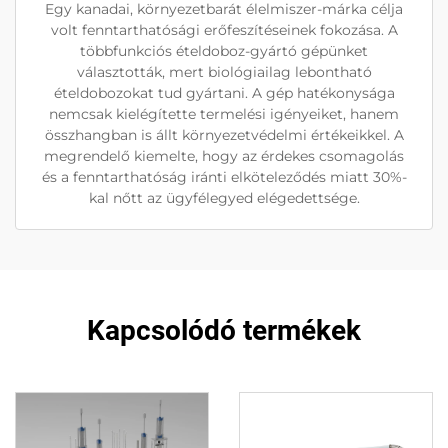
Egy kanadai, környezetbarát élelmiszer-márka célja
volt fenntarthatósági erőfeszítéseinek fokozása. A
többfunkciós ételdoboz-gyártó gépünket
választották, mert biológiailag lebontható
ételdobozokat tud gyártani. A gép hatékonysága
nemcsak kielégítette termelési igényeiket, hanem
összhangban is állt környezetvédelmi értékeikkel. A
megrendelő kiemelte, hogy az érdekes csomagolás
és a fenntarthatóság iránti elköteleződés miatt 30%-
kal nőtt az ügyfélegyed elégedettsége.
Kapcsolódó termékek