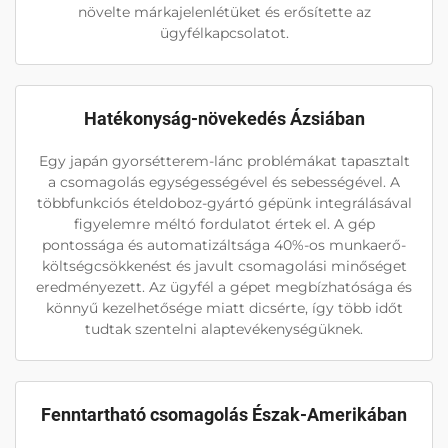
növelte márkajelenlétüket és erősítette az
ügyfélkapcsolatot.
Hatékonyság-növekedés Ázsiában
Egy japán gyorsétterem-lánc problémákat tapasztalt
a csomagolás egységességével és sebességével. A
többfunkciós ételdoboz-gyártó gépünk integrálásával
figyelemre méltó fordulatot értek el. A gép
pontossága és automatizáltsága 40%-os munkaerő-
költségcsökkenést és javult csomagolási minőséget
eredményezett. Az ügyfél a gépet megbízhatósága és
könnyű kezelhetősége miatt dicsérte, így több időt
tudtak szentelni alaptevékenységüknek.
Fenntartható csomagolás Észak-Amerikában