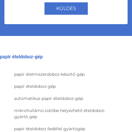
KÜLDÉS
papír ételdoboz-gép
papír élelmiszerdoboz-készítő gép
papír ételdoboz-gép
automatikus papír ételdoboz-gép
mikrohullámú sütőbe helyezhető ételdoboz-
gyártó gép
papír ételdoboz fedéllel gyártógép