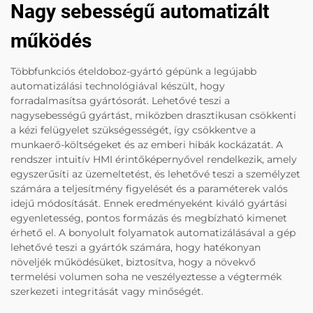
Nagy sebességű automatizált
működés
Többfunkciós ételdoboz-gyártó gépünk a legújabb
automatizálási technológiával készült, hogy
forradalmasítsa gyártósorát. Lehetővé teszi a
nagysebességű gyártást, miközben drasztikusan csökkenti
a kézi felügyelet szükségességét, így csökkentve a
munkaerő-költségeket és az emberi hibák kockázatát. A
rendszer intuitív HMI érintőképernyővel rendelkezik, amely
egyszerűsíti az üzemeltetést, és lehetővé teszi a személyzet
számára a teljesítmény figyelését és a paraméterek valós
idejű módosítását. Ennek eredményeként kiváló gyártási
egyenletesség, pontos formázás és megbízható kimenet
érhető el. A bonyolult folyamatok automatizálásával a gép
lehetővé teszi a gyártók számára, hogy hatékonyan
növeljék működésüket, biztosítva, hogy a növekvő
termelési volumen soha ne veszélyeztesse a végtermék
szerkezeti integritását vagy minőségét.