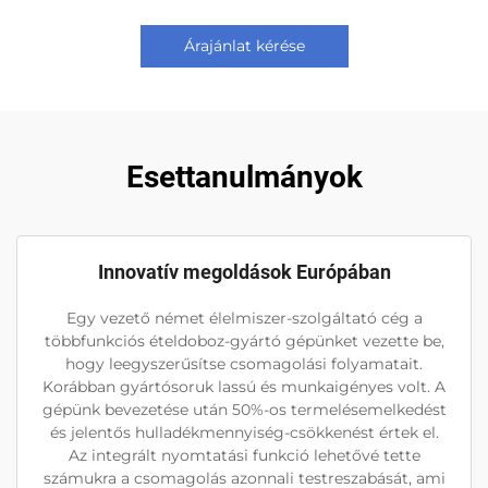
Árajánlat kérése
Esettanulmányok
Innovatív megoldások Európában
Egy vezető német élelmiszer-szolgáltató cég a
többfunkciós ételdoboz-gyártó gépünket vezette be,
hogy leegyszerűsítse csomagolási folyamatait.
Korábban gyártósoruk lassú és munkaigényes volt. A
gépünk bevezetése után 50%-os termelésemelkedést
és jelentős hulladékmennyiség-csökkenést értek el.
Az integrált nyomtatási funkció lehetővé tette
számukra a csomagolás azonnali testreszabását, ami