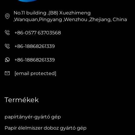
No.11 building ,(B8) Xuezhimeng
,Wanquan,Pingyang ,Wenzhou ,Zhejiang, China
+86-0577 63703568
+86-18868261339
+86-18868261339
[email protected]
Termékek
papírtányér-gyártó gép
Papír élelmiszer doboz gyártó gép