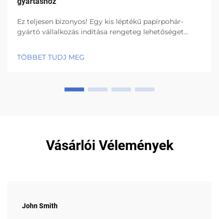
gyártáshoz
Ez teljesen bizonyos! Egy kis léptékű papírpohár-
gyártó vállalkozás indítása rengeteg lehetőséget
kínál! Amire igazán oda kell figyelnie, az a papírpohár-
gyártó gép kiválasztása. Ez a legfontosabb
TÖBBET TUDJ MEG
berendezés egy...
Vásárlói Vélemények
John Smith