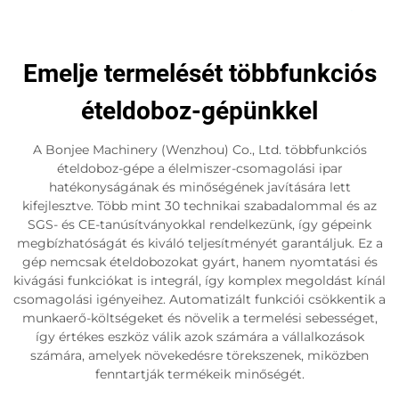
Emelje termelését többfunkciós
ételdoboz-gépünkkel
A Bonjee Machinery (Wenzhou) Co., Ltd. többfunkciós
ételdoboz-gépe a élelmiszer-csomagolási ipar
hatékonyságának és minőségének javítására lett
kifejlesztve. Több mint 30 technikai szabadalommal és az
SGS- és CE-tanúsítványokkal rendelkezünk, így gépeink
megbízhatóságát és kiváló teljesítményét garantáljuk. Ez a
gép nemcsak ételdobozokat gyárt, hanem nyomtatási és
kivágási funkciókat is integrál, így komplex megoldást kínál
csomagolási igényeihez. Automatizált funkciói csökkentik a
munkaerő-költségeket és növelik a termelési sebességet,
így értékes eszköz válik azok számára a vállalkozások
számára, amelyek növekedésre törekszenek, miközben
fenntartják termékeik minőségét.