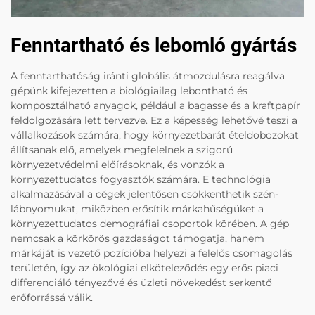
Fenntartható és lebomló gyártás
A fenntarthatóság iránti globális átmozdulásra reagálva
gépünk kifejezetten a biológiailag lebontható és
komposztálható anyagok, például a bagasse és a kraftpapír
feldolgozására lett tervezve. Ez a képesség lehetővé teszi a
vállalkozások számára, hogy környezetbarát ételdobozokat
állítsanak elő, amelyek megfelelnek a szigorú
környezetvédelmi előírásoknak, és vonzók a
környezettudatos fogyasztók számára. E technológia
alkalmazásával a cégek jelentősen csökkenthetik szén-
lábnyomukat, miközben erősítik márkahűségüket a
környezettudatos demográfiai csoportok körében. A gép
nemcsak a körkörös gazdaságot támogatja, hanem
márkáját is vezető pozícióba helyezi a felelős csomagolás
területén, így az ökológiai elköteleződés egy erős piaci
differenciáló tényezővé és üzleti növekedést serkentő
erőforrássá válik.