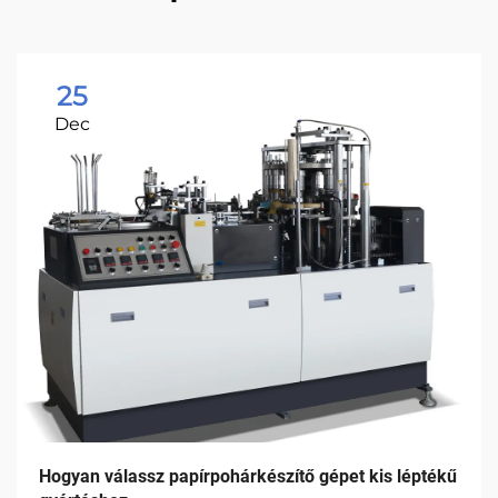
25
Dec
Hogyan válassz papírpohárkészítő gépet kis léptékű