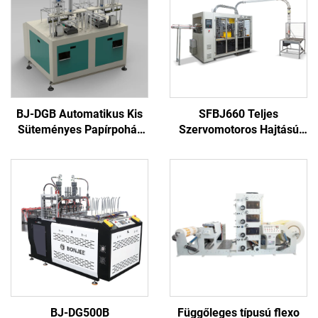
BJ-DGB Automatikus Kis
SFBJ660 Teljes
Süteményes Papírpohár
Szervomotoros Hajtású
Formázó Gép
Papírpohár Gép
BJ-DG500B
Függőleges típusú flexo