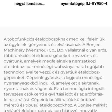
négyállomásos
nyomtatógép BJ-RY950-4
papírtányér gép
A többfunkciós ételdobozoknak meg kell felelniük
az ügyfelek igényeinek és elvárásainak. A Bonjee
Machinery (Wenzhou) Co., Ltd. vállalatnál olyan erős,
többfunkciós ételdoboz-gépeket tervezünk és
gyártunk, amelyek megfelelnek a nemzetközi
ételdoboz-ipar minőségi szabványainak. Legújabb
technológiával tervezzük és gyártjuk ételdoboz-
gépeinket. Gépeink gyártása a legjobb minőségű
nyersanyagokból indul ki, amelyeket alakítanak,
nyomtatnak és váganak. Ez a technológia integrált
tervezése csökkenti a gyártási időt és az erőforrás-
felhasználást. Gépeink beállíthatók különböző
méretű és típusú ételdobozokhoz. A Bonjee márkát
a világételdoboz-gép-piacon hiányzó innovatív