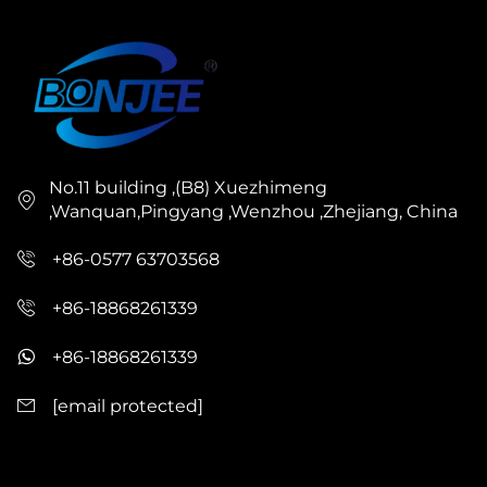
แวดล้อม ใช้งานได้หลากหลาย เช่น กล่องบรรจุสินค้า
สำหรับการจัดส่ง ปลอกพาเลท ฉนวนกันความร้อน
สำหรับอาคาร ชิ้นส่วนเฟอร์นิเจอร์ และวัสดุเสริมสำหรับ
บรรจุภัณฑ์
ได้รับการสนับสนุนด้วยสิทธิบัตรทางเทคนิคมากกว่า 30
No.11 building ,(B8) Xuezhimeng
ฉบับ และใบรับรองระดับโลก รวมถึง CE, SGS และ
,Wanquan,Pingyang ,Wenzhou ,Zhejiang, China
ECM เครื่องผลิตกระดาษลูกฟูกแบบรังผึ้งของเราผสาน
+86-0577 63703568
ระบบอัตโนมัติขั้นสูงเข้ากับวิศวกรรมที่แข็งแกร่ง เพื่อให้
ได้ผลลัพธ์ที่สม่ำเสมอและมีคุณภาพสูงอย่างต่อเนื่อง
+86-18868261339
ออกแบบมาเพื่อการผลิตในปริมาณมาก โดยคำนึงถึงการ
+86-18868261339
ลดผลกระทบต่อสิ่งแวดล้อมให้น้อยที่สุด เครื่องผลิต
[email protected]
กระดาษลูกฟูกแบบรังผึ้งนี้จึงสามารถแก้ไขปัญหาสำคัญ
ของอุตสาหกรรมได้ ได้แก่ การลดการพึ่งพาวัสดุที่ไม่
สามารถนำกลับมาใช้ใหม่ได้ การลดต้นทุนการขนส่ง