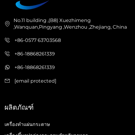
เครื่องบรรจุภัณฑ์ของเราผสานรวมเทคโนโลยีอัตโนมัติ
ล่าสุดเข้ากับโครงสร้างที่แข็งแรงทนทาน เพื่อให้ได้
No.11 building ,(B8) Xuezhimeng
ผลลัพธ์การบรรจุภัณฑ์ที่สม่ำเสมอและมีคุณภาพสูงอย่าง
,Wanquan,Pingyang ,Wenzhou ,Zhejiang, China
ต่อเนื่อง ออกแบบมาเพื่อรองรับการผลิตในปริมาณสูง
+86-0577 63703568
พร้อมปรับตัวเข้ากับข้อกำหนดของผลิตภัณฑ์ที่หลาก
หลาย เครื่องบรรจุภัณฑ์นี้จึงสามารถแก้ไขปัญหาสำคัญ
+86-18868261339
ในอุตสาหกรรมได้อย่างมีประสิทธิภาพ ได้แก่ การลด
+86-18868261339
แรงงานคนให้น้อยที่สุด การลดของเสียจากการบรรจุ
[email protected]
ภัณฑ์ การรับประกันความสมบูรณ์ของผลิตภัณฑ์ระหว่าง
การขนส่ง และการปฏิบัติตามมาตรฐานกฎระเบียบที่เข้ม
งวด ด้วยสถานะเป็นองค์กรเทคโนโลยีขั้นสูงที่มีการ
ผลิตภัณฑ์
ดำเนินงานในกว่า 100 ประเทศ เราได้ปรับแต่งชิ้นส่วนทุก
ชิ้นของเครื่องบรรจุภัณฑ์นี้อย่างพิถีพิถัน เพื่อให้สามารถ
เครื่องทำแผ่นกระดาษ
ผสานรวมเข้ากับสายการผลิตที่มีอยู่ได้อย่างไร้รอยต่อ ไม่