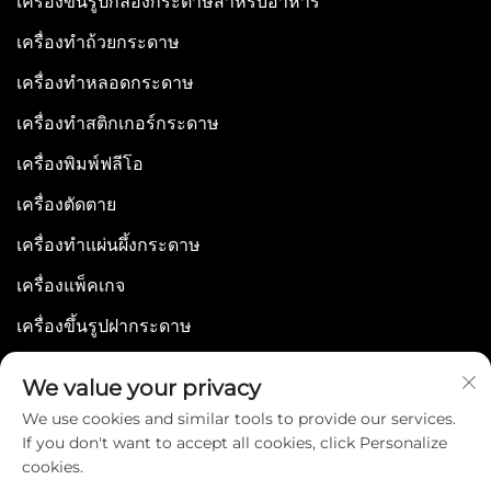
เครื่องขึ้นรูปกล่องกระดาษสำหรับอาหาร
ว่าคุณจะเป็นผู้ผลิตขนาดเล็กหรือโรงงานอุตสาหกรรม
เครื่องทำถ้วยกระดาษ
ขนาดใหญ่ เครื่องจักรนี้จึงไม่ใช่เพียงเครื่องมือสำหรับ
เครื่องทำหลอดกระดาษ
การบรรจุภัณฑ์เท่านั้น แต่ยังเป็นการลงทุนเชิงกลยุทธ์ที่
จะช่วยเสริมศักยภาพธุรกิจของคุณให้สามารถรักษา
เครื่องทำสติกเกอร์กระดาษ
ความสามารถในการแข่งขันในตลาดโลกได้อย่างยั่งยืน
เครื่องพิมพ์ฟลีโอ
ข้อได้เปรียบหลักของเครื่องบรรจุภัณฑ์ของเรา
เครื่องตัดตาย
1. การอัตโนมัติที่โดดเด่นและประสิทธิภาพการผลิตสูงยิ่ง
เครื่องทำแผ่นผึ้งกระดาษ
เครื่องบรรจุภัณฑ์ของเราเปลี่ยนนิยามของผลผลิตใหม่
เครื่องแพ็คเกจ
ด้วยการดำเนินงานแบบเต็มรูปแบบอัตโนมัติ ครอบคลุม
เครื่องขึ้นรูปฝากระดาษ
ทุกขั้นตอนตั้งแต่การป้อนสินค้า การจัดเรียง การห่อหุ้ม
การปิดผนึก การติดฉลาก และการจัดเรียงซ้อนเป็นชั้น
We value your privacy
ภายในกระบวนการทำงานแบบต่อเนื่องเพียงหนึ่งเดียว
We use cookies and similar tools to provide our services.
ด้วยระบบควบคุมมอเตอร์เซอร์โวแบบเต็มรูปแบบและชิ้น
If you don't want to accept all cookies, click Personalize
cookies.
ส่วนไฟฟ้าจากแบรนด์ระดับนานาชาติ ได้แก่ ไดรฟ์ของ
Copyright © 2025 by WENZHOU BONJEE