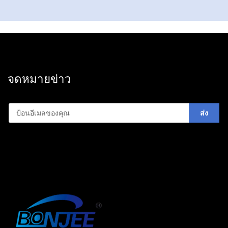
มีประสิทธิภาพและเชื่อถือได้ถือเป็นหนึ่งในองค์ประกอบ
สำคัญที่ขับเคลื่อนความสำเร็จของธุรกิจ ซึ่งเครื่องบรรจุ
ภัณฑ์จากบริษัท WENZHOU BONJEE MACHINERY
CO.,LTD. นั้นถูกออกแบบขึ้นเป็นพิเศษสำหรับภาคธุรกิจ
(B2B) เพื่อให้สามารถปรับปรุงกระบวนการบรรจุภัณฑ์
จดหมายข่าว
ลดต้นทุน และยกระดับการปกป้องสินค้าได้อย่างมี
ประสิทธิภาพ เครื่องบรรจุภัณฑ์ขั้นสูงนี้เชี่ยวชาญด้าน
ส่ง
การบรรจุภัณฑ์แบบอัตโนมัติสำหรับผลิตภัณฑ์หลาก
หลายประเภท รวมถึงสินค้าอาหาร เครื่องดื่ม เครื่อง
สำอาง ผลิตภัณฑ์ยา ชิ้นส่วนอุตสาหกรรม และสินค้า
อุปโภคบริโภค จึงถือเป็นสินทรัพย์ที่ขาดไม่ได้สำหรับ
โรงงาน ศูนย์กระจายสินค้า และสถานที่ผลิตทั่วโลก
ได้รับการสนับสนุนด้วยสิทธิบัตรทางเทคนิคมากกว่า 30
ฉบับ และใบรับรองระดับโลก เช่น CE, SGS และ ECM