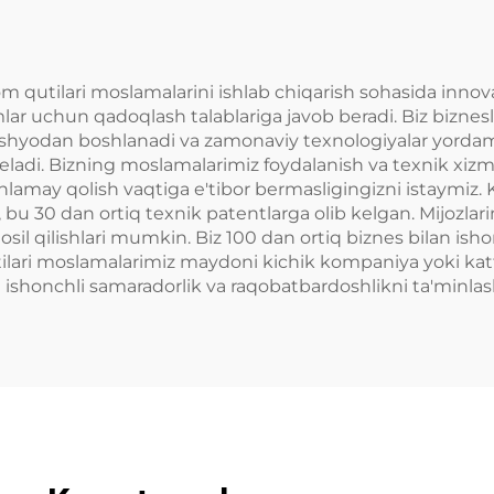
m qutilari moslamalarini ishlab chiqarish sohasida inno
lar uchun qadoqlash talablariga javob beradi. Biz biznes
m ashyodan boshlanadi va zamonaviy texnologiyalar yordam
keladi. Bizning moslamalarimiz foydalanish va texnik xizmat
 ishlamay qolish vaqtiga e'tibor bermasligingizni istaymi
, bu 30 dan ortiq texnik patentlarga olib kelgan. Mijozl
hosil qilishlari mumkin. Biz 100 dan ortiq biznes bilan is
ilari moslamalarimiz maydoni kichik kompaniya yoki katta 
da ishonchli samaradorlik va raqobatbardoshlikni ta'minl