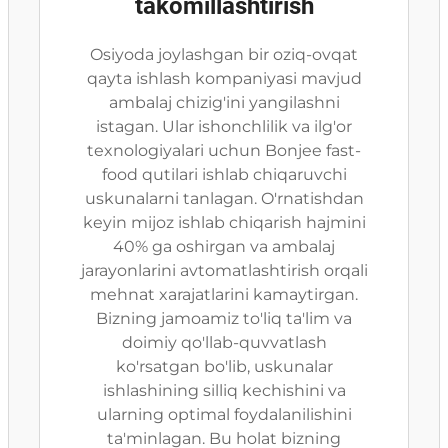
takomillashtirish
Osiyoda joylashgan bir oziq-ovqat
qayta ishlash kompaniyasi mavjud
ambalaj chizig'ini yangilashni
istagan. Ular ishonchlilik va ilg'or
texnologiyalari uchun Bonjee fast-
food qutilari ishlab chiqaruvchi
uskunalarni tanlagan. O'rnatishdan
keyin mijoz ishlab chiqarish hajmini
40% ga oshirgan va ambalaj
jarayonlarini avtomatlashtirish orqali
mehnat xarajatlarini kamaytirgan.
Bizning jamoamiz to'liq ta'lim va
doimiy qo'llab-quvvatlash
ko'rsatgan bo'lib, uskunalar
ishlashining silliq kechishini va
ularning optimal foydalanilishini
ta'minlagan. Bu holat bizning