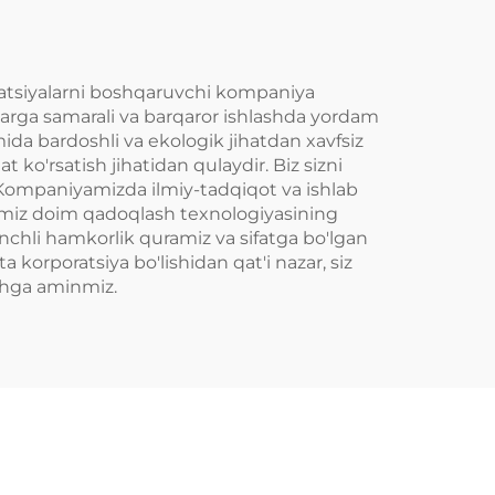
vatsiyalarni boshqaruvchi kompaniya
larga samarali va barqaror ishlashda yordam
ida bardoshli va ekologik jihatdan xavfsiz
 ko'rsatish jihatidan qulaydir. Biz sizni
z. Kompaniyamizda ilmiy-tadqiqot va ishlab
arimiz doim qadoqlash texnologiyasining
honchli hamkorlik quramiz va sifatga bo'lgan
korporatsiya bo'lishidan qat'i nazar, siz
ashga aminmiz.