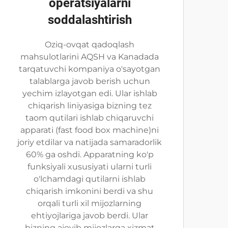
operatsiyalarni
soddalashtirish
Oziq-ovqat qadoqlash
mahsulotlarini AQSH va Kanadada
tarqatuvchi kompaniya o'sayotgan
talablarga javob berish uchun
yechim izlayotgan edi. Ular ishlab
chiqarish liniyasiga bizning tez
taom qutilari ishlab chiqaruvchi
apparati (fast food box machine)ni
joriy etdilar va natijada samaradorlik
60% ga oshdi. Apparatning ko'p
funksiyali xususiyati ularni turli
o'lchamdagi qutilarni ishlab
chiqarish imkonini berdi va shu
orqali turli xil mijozlarning
ehtiyojlariga javob berdi. Ular
bizning ajoyib mijozlarga xizmat