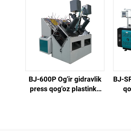
BJ-600P Og'ir gidravlik
BJ-SP
press qog'oz plastinka
qo
mashinasi
(idish