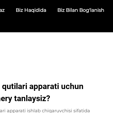
az
Biz Haqidida
Biz Bilan Bog'lanish
qutilari apparati uchun
ery tanlaysiz?
ri apparati ishlab chiqaruvchisi sifatida