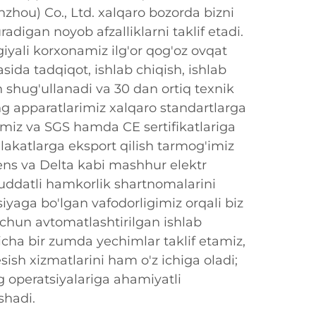
hou) Co., Ltd. xalqaro bozorda bizni
adigan noyob afzalliklarni taklif etadi.
iyali korxonamiz ilg'or qog'oz ovqat
asida tadqiqot, ishlab chiqish, ishlab
n shug'ullanadi va 30 dan ortiq texnik
ng apparatlarimiz xalqaro standartlarga
ymiz va SGS hamda CE sertifikatlariga
akatlarga eksport qilish tarmog'imiz
ens va Delta kabi mashhur elektr
uddatli hamkorlik shartnomalarini
siyaga bo'lgan vafodorligimiz orqali biz
uchun avtomatlashtirilgan ishlab
yicha bir zumda yechimlar taklif etamiz,
ish xizmatlarini ham o'z ichiga oladi;
g operatsiyalariga ahamiyatli
shadi.