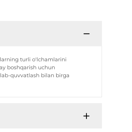
larning turli o'lchamlarini
ulay boshqarish uchun
llab-quvvatlash bilan birga