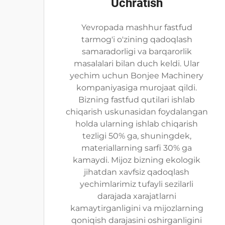
Uchratish
Yevropada mashhur fastfud
tarmog'i o'zining qadoqlash
samaradorligi va barqarorlik
masalalari bilan duch keldi. Ular
yechim uchun Bonjee Machinery
kompaniyasiga murojaat qildi.
Bizning fastfud qutilari ishlab
chiqarish uskunasidan foydalangan
holda ularning ishlab chiqarish
tezligi 50% ga, shuningdek,
materiallarning sarfi 30% ga
kamaydi. Mijoz bizning ekologik
jihatdan xavfsiz qadoqlash
yechimlarimiz tufayli sezilarli
darajada xarajatlarni
kamaytirganligini va mijozlarning
qoniqish darajasini oshirganligini