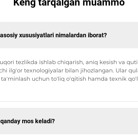
Keng tarqalgan muammo
 asosiy xususiyatlari nimalardan iborat?
uqori tezlikda ishlab chiqarish, aniq kesish va quti
hi ilg'or texnologiyalar bilan jihozlangan. Ular q
 ta'minlash uchun to'liq o'qitish hamda texnik qo'
a qanday mos keladi?