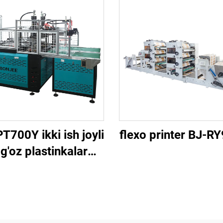
T700Y ikki ish joyli
flexo printer BJ-R
g'oz plastinkalar
lar) shakllantiruvchi
mashina