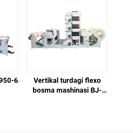
Y950-6
Vertikal turdagi flexo
bosma mashinasi BJ-
RY950-4