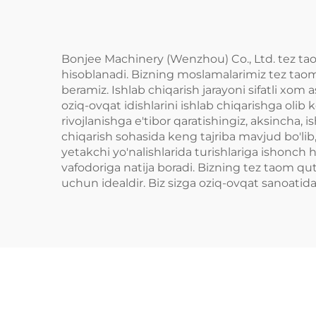
Bonjee Machinery (Wenzhou) Co., Ltd. tez tao
hisoblanadi. Bizning moslamalarimiz tez taom
beramiz. Ishlab chiqarish jarayoni sifatli xo
oziq-ovqat idishlarini ishlab chiqarishga olib 
rivojlanishga e'tibor qaratishingiz, aksincha,
chiqarish sohasida keng tajriba mavjud bo'lib
yetakchi yo'nalishlarida turishlariga ishonch 
vafodoriga natija boradi. Bizning tez taom qut
uchun idealdir. Biz sizga oziq-ovqat sanoati