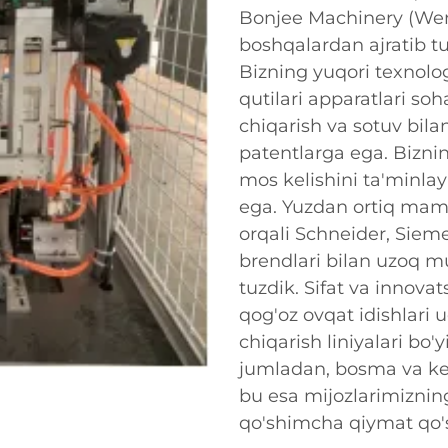
Bonjee Machinery (Wenz
boshqalardan ajratib tur
Bizning yuqori texnolog
qutilari apparatlari soh
chiqarish va sotuv bila
patentlarga ega. Bizni
mos kelishini ta'minla
ega. Yuzdan ortiq maml
orqali Schneider, Siem
brendlari bilan uzoq m
tuzdik. Sifat va innovat
qog'oz ovqat idishlari 
chiqarish liniyalari bo'
jumladan, bosma va kes
bu esa mijozlarimiznin
qo'shimcha qiymat qo'