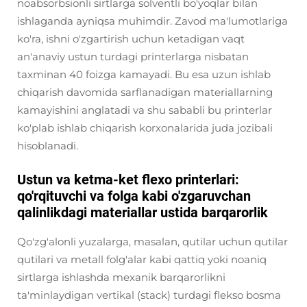
noabsorbsionli sirtlarga solventli bo'yoqlar bilan
ishlaganda ayniqsa muhimdir. Zavod ma'lumotlariga
ko'ra, ishni o'zgartirish uchun ketadigan vaqt
an'anaviy ustun turdagi printerlarga nisbatan
taxminan 40 foizga kamayadi. Bu esa uzun ishlab
chiqarish davomida sarflanadigan materiallarning
kamayishini anglatadi va shu sababli bu printerlar
ko'plab ishlab chiqarish korxonalarida juda jozibali
hisoblanadi.
Ustun va ketma-ket flexo printerlari:
qo'rqituvchi va folga kabi o'zgaruvchan
qalinlikdagi materiallar ustida barqarorlik
Qo'zg'alonli yuzalarga, masalan, qutilar uchun qutilar
qutilari va metall folg'alar kabi qattiq yoki noaniq
sirtlarga ishlashda mexanik barqarorlikni
ta'minlaydigan vertikal (stack) turdagi flekso bosma