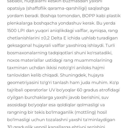
sababli, nuqtalarni keskin buzmasdan yaxshi
opatsiya (shaffoflik qarama-qarshiligi) saqlashga
yordam beradi. Boshqa tomondan, BOPP kabi plastik
plenkalarga boshqacha yondashuv kerak. Bu yerda
1500 LPI dan yuqori aniqlikdagi valflar, ayniqsa, rang
chetlanishlarini ±0,2 Delta E ichida ushlab turadigan
geksagonal hujayrali valflar yaxshiroq ishlaydi. Turli
bosmaxonalarning tadqiqotlari shuni ko'rsatadiki,
noxos materiallar ustidagi rang muammolarining
taxminan uchdan ikkisi noto'g'ri aniloks hajmi
tanlovidan kelib chiqadi. Shuningdek, hujayra
geometriyasini to'g'ri tanlash ham juda muhim. Ko'p
tajribali operatorlar UV bo'yoqlar 60 gradus atrofidagi
o'yilgan burchaklarga yaxshi javob berishini, suv
asosidagi bo'yoqlar esa qoldiqlar qolmasligi va
rangning bir tekis bo'lmaganlik (mottling) hosil
bo'lmasligi uchun tozalashni yaxshi ta'minlaydigan
30 graduslik yengil kanallarga ehtiyoj sezishini