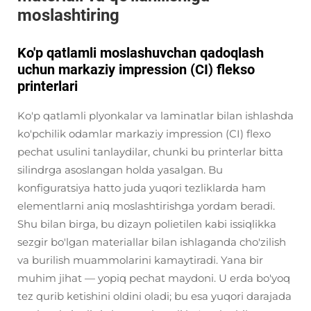
moslashtiring
Ko'p qatlamli moslashuvchan qadoqlash
uchun markaziy impression (CI) flekso
printerlari
Ko'p qatlamli plyonkalar va laminatlar bilan ishlashda
ko'pchilik odamlar markaziy impression (CI) flexo
pechat usulini tanlaydilar, chunki bu printerlar bitta
silindrga asoslangan holda yasalgan. Bu
konfiguratsiya hatto juda yuqori tezliklarda ham
elementlarni aniq moslashtirishga yordam beradi.
Shu bilan birga, bu dizayn polietilen kabi issiqlikka
sezgir bo'lgan materiallar bilan ishlaganda cho'zilish
va burilish muammolarini kamaytiradi. Yana bir
muhim jihat — yopiq pechat maydoni. U erda bo'yoq
tez qurib ketishini oldini oladi; bu esa yuqori darajada