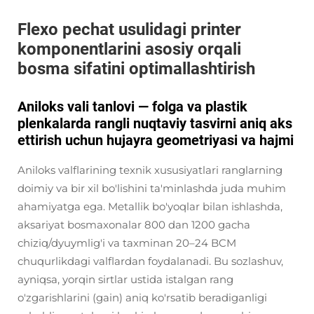
Flexo pechat usulidagi printer
komponentlarini asosiy orqali
bosma sifatini optimallashtirish
Aniloks vali tanlovi — folga va plastik
plenkalarda rangli nuqtaviy tasvirni aniq aks
ettirish uchun hujayra geometriyasi va hajmi
Aniloks valflarining texnik xususiyatlari ranglarning
doimiy va bir xil bo'lishini ta'minlashda juda muhim
ahamiyatga ega. Metallik bo'yoqlar bilan ishlashda,
aksariyat bosmaxonalar 800 dan 1200 gacha
chiziq/dyuymlig'i va taxminan 20–24 BCM
chuqurlikdagi valflardan foydalanadi. Bu sozlashuv,
ayniqsa, yorqin sirtlar ustida istalgan rang
o'zgarishlarini (gain) aniq ko'rsatib beradiganligi