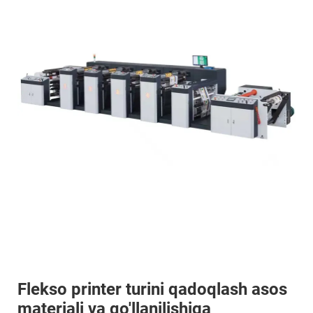
Flekso printer turini qadoqlash asos
materiali va qo'llanilishiga