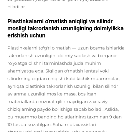
biladilar.
Plastinkalarni o'rnatish aniqligi va silindr
mosligi takrorlanish uzunligining doimiylikka
erishish uchun
Plastinkalarni to'g'ri o'rnatish — uzun bosma ishlarida
takrorlanish uzunligini doimiy saqlash va barqaror
ro'yxatga olishni ta'minlashda juda muhim
ahamiyatga ega. Siqilgan o'rnatish lentasi yoki
silindrning o'qdan chiqishi kabi kichik muammolar,
ayniqsa plastinka takrorlanish uzunligi bilan silindr
aylanma uzunligi mos kelmasa, bosilgan
materiallarda nozorat qilinmaydigan zaxiraviy
chiziqlarning paydo bo'lishiga sabab bo'ladi. Aslida,
bu muammo banding holatlarining taxminan 9 dan
10 tasida kuzatilgan. Soha mutaxassislari