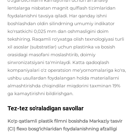
o'zgaruvchilarni kamaytirish uchun an'anaviy
lentalarga nisbatan magnit qulflash tizimlaridan
foydalanishni tavsiya qiladi. Har qanday ishni
boshlashdan oldin silindrning umumiy indikator
ko'rsatkichi 0,025 mm dan oshmasligini doim
tekshiring. Raqamli ro'yxatga olish texnologiyasi turli
xil asoslar (substratlar) uchun plastinka va bosish
orasidagi masofani moslashtirib, doimiy
sinxronizatsiyani ta'minlaydi. Katta qadoqlash
kompaniyalari o'z operatsion me'yornomalariga ko'ra,
ushbu usullardan foydalangan holda materiallarni
almashtirishda chiqindilar miqdorini taxminan 19%
ga kamaytirishni bildirishgan.
Tez-tez so'raladigan savollar
Ko'p qatlamli plastik filmni bosishda Markaziy tasvir
(CI) flexo bosg'ichlaridan foydalanishning afzalligi