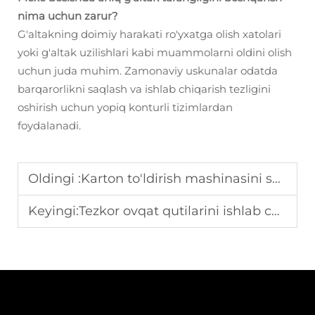
nima uchun zarur?
G'altakning doimiy harakati ro'yxatga olish xatolari
yoki g'altak uzilishlari kabi muammolarni oldini olish
uchun juda muhim. Zamonaviy uskunalar odatda
barqarorlikni saqlash va ishlab chiqarish tezligini
oshirish uchun yopiq konturli tizimlardan
foydalanadi.
Oldingi :
Karton to'ldirish mashinasini sotib olishda hisobga olinadigan asosiy omillar
Keyingi:
Tezkor ovqat qutilarini ishlab chiqarish mashinalari uchun qanday materiallar eng yaxshi ishlaydi