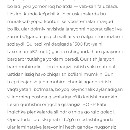
bo'ladi yoki yomonroq holatda — veb-sahifa uziladi.
Hozirgi kunda ko'pchilik ilg'or uskunalarda bu
murakkab yopiq konturli servosistemalar mavjud
bo'lib, ular doimiy ravishda jarayonni nazorat qiladi va
zarur bo'lganda qisqich valflar va o'ralgan tormozlarni
sozlaydi. Bu, tezlikni daqiqada 1500 fut (ya'ni
taxminan 457 metr) gacha oshirganda ham jarayonni
barqaror tutishga yordam beradi. Quritish jarayoni
ham muhimdir — bu infraqizil isitish yoki material
ustidan issiq havo chiqarish bo'lishi mumkin. Buni
to'g'ri bajarish juda muhim, chunki agar quritish
vaqti yetarli bo'lmasa, bo'yoq keyinchalik aylanadigan
silindrning boshqa qismlariga o'tib ketishi mumkin.
Lekin quritishni ortiqcha qilsangiz, BOPP kabi
ingichka plenkalarda silindr o'rniga qo'rqib qoladi.
Operatorlar bu ikki jihatni to'g'ri moslashtirganda,
ular laminatsiya jarayonini hech qanday nuqsonsiz