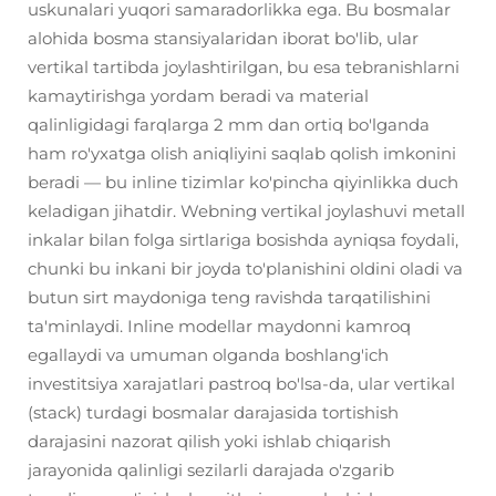
uskunalari yuqori samaradorlikka ega. Bu bosmalar
alohida bosma stansiyalaridan iborat bo'lib, ular
vertikal tartibda joylashtirilgan, bu esa tebranishlarni
kamaytirishga yordam beradi va material
qalinligidagi farqlarga 2 mm dan ortiq bo'lganda
ham ro'yxatga olish aniqliyini saqlab qolish imkonini
beradi — bu inline tizimlar ko'pincha qiyinlikka duch
keladigan jihatdir. Webning vertikal joylashuvi metall
inkalar bilan folga sirtlariga bosishda ayniqsa foydali,
chunki bu inkani bir joyda to'planishini oldini oladi va
butun sirt maydoniga teng ravishda tarqatilishini
ta'minlaydi. Inline modellar maydonni kamroq
egallaydi va umuman olganda boshlang'ich
investitsiya xarajatlari pastroq bo'lsa-da, ular vertikal
(stack) turdagi bosmalar darajasida tortishish
darajasini nazorat qilish yoki ishlab chiqarish
jarayonida qalinligi sezilarli darajada o'zgarib