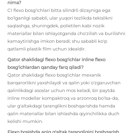
nima?
CI flexo bosg'ichlari bitta silindrli dizayniga ega
bo'lganligi sababli, ular yuqori tezlikda tekislikni
saqlashga, shuningdek, polietilen kabi nozik
materiallar bilan ishlayotganda cho'zilish va burilishni
kamaytirishga imkon beradi; shu sababli ko'p
qatlamli plastik film uchun idealdir.
Qator shaklidagi flexo bosg'ichlar inline flexo
bosg'ichlardan qanday farq qiladi?
Qator shaklidagi flexo bosg'ichlar mexanik
barqarorlikni yaxshilaydi va qalin yoki o'zgaruvchan
qalinlikdagi asoslar uchun mos keladi, bir paytda
inline modellar kompaktroq va arzonroq bo'lsa-da,
ular g'altakdagi taranglikni boshqarishda hamda
qalin materiallar bilan ishlashda qiyinchilikka duch
kelishi mumkin.
Flexo bosishda aniq g'altak tarangligini boshqarish