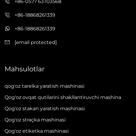
+86-0577 63703568
+86-18868261339
+86-18868261339
[email protected]
Mahsulotlar
qog'oz tarelka yaratish mashinasi
Qog'oz ovqat qutilarini shakllantiruvchi mashina
Qog'oz stakan yaratish mashinasi
Qog'oz straçka mashinasi
Qog'oz etiketka mashinasi