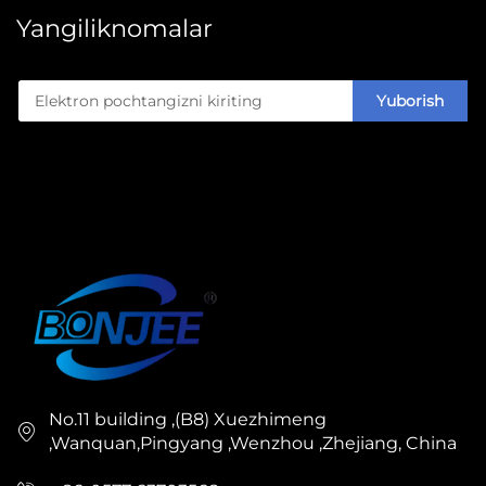
Yangiliknomalar
Yuborish
No.11 building ,(B8) Xuezhimeng
,Wanquan,Pingyang ,Wenzhou ,Zhejiang, China