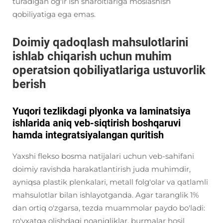
turadigan og'ir ish sharoitlariga moslashish
qobiliyatiga ega emas.
Doimiy qadoqlash mahsulotlarini
ishlab chiqarish uchun muhim
operatsion qobiliyatlariga ustuvorlik
berish
Yuqori tezlikdagi plyonka va laminatsiya
ishlarida aniq veb-siqtirish boshqaruvi
hamda integratsiyalangan quritish
Yaxshi flekso bosma natijalari uchun veb-sahifani
doimiy ravishda harakatlantirish juda muhimdir,
ayniqsa plastik plenkalari, metall folg'olar va qatlamli
mahsulotlar bilan ishlayotganda. Agar taranglik 1%
dan ortiq o'zgarsa, tezda muammolar paydo bo'ladi:
ro'yxatga olishdagi noaniqliklar, burmalar hosil