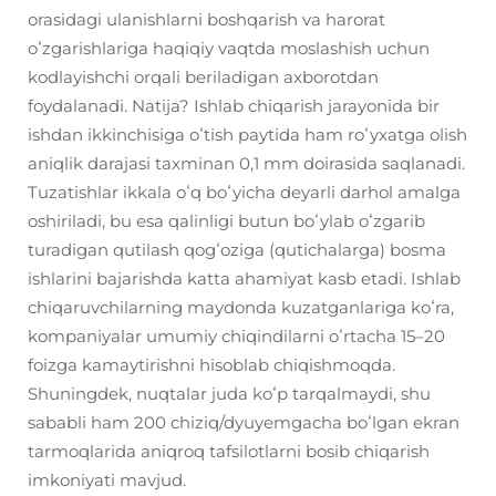
orasidagi ulanishlarni boshqarish va harorat
oʻzgarishlariga haqiqiy vaqtda moslashish uchun
kodlayishchi orqali beriladigan axborotdan
foydalanadi. Natija? Ishlab chiqarish jarayonida bir
ishdan ikkinchisiga oʻtish paytida ham roʻyxatga olish
aniqlik darajasi taxminan 0,1 mm doirasida saqlanadi.
Tuzatishlar ikkala oʻq boʻyicha deyarli darhol amalga
oshiriladi, bu esa qalinligi butun boʻylab oʻzgarib
turadigan qutilash qogʻoziga (qutichalarga) bosma
ishlarini bajarishda katta ahamiyat kasb etadi. Ishlab
chiqaruvchilarning maydonda kuzatganlariga koʻra,
kompaniyalar umumiy chiqindilarni oʻrtacha 15–20
foizga kamaytirishni hisoblab chiqishmoqda.
Shuningdek, nuqtalar juda koʻp tarqalmaydi, shu
sababli ham 200 chiziq/dyuyemgacha boʻlgan ekran
tarmoqlarida aniqroq tafsilotlarni bosib chiqarish
imkoniyati mavjud.