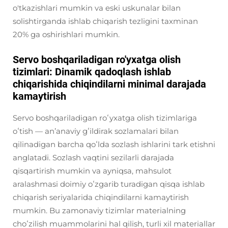
o'tkazishlari mumkin va eski uskunalar bilan
solishtirganda ishlab chiqarish tezligini taxminan
20% ga oshirishlari mumkin.
Servo boshqariladigan ro'yxatga olish
tizimlari: Dinamik qadoqlash ishlab
chiqarishida chiqindilarni minimal darajada
kamaytirish
Servo boshqariladigan roʻyxatga olish tizimlariga
oʻtish — anʼanaviy gʻildirak sozlamalari bilan
qilinadigan barcha qoʻlda sozlash ishlarini tark etishni
anglatadi. Sozlash vaqtini sezilarli darajada
qisqartirish mumkin va ayniqsa, mahsulot
aralashmasi doimiy oʻzgarib turadigan qisqa ishlab
chiqarish seriyalarida chiqindilarni kamaytirish
mumkin. Bu zamonaviy tizimlar materialning
choʻzilish muammolarini hal qilish, turli xil materiallar