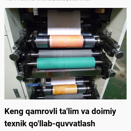
Keng qamrovli ta'lim va doimiy
texnik qo'llab-quvvatlash