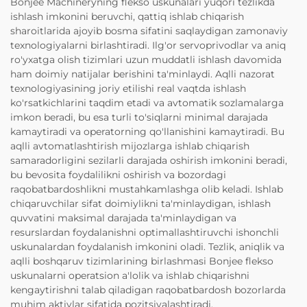
Bonjee Machineryning flekso uskunalari yuqori tezlikda
ishlash imkonini beruvchi, qattiq ishlab chiqarish
sharoitlarida ajoyib bosma sifatini saqlaydigan zamonaviy
texnologiyalarni birlashtiradi. Ilg'or servoprivodlar va aniq
ro'yxatga olish tizimlari uzun muddatli ishlash davomida
ham doimiy natijalar berishini ta'minlaydi. Aqlli nazorat
texnologiyasining joriy etilishi real vaqtda ishlash
ko'rsatkichlarini taqdim etadi va avtomatik sozlamalarga
imkon beradi, bu esa turli to'siqlarni minimal darajada
kamaytiradi va operatorning qo'llanishini kamaytiradi. Bu
aqlli avtomatlashtirish mijozlarga ishlab chiqarish
samaradorligini sezilarli darajada oshirish imkonini beradi,
bu bevosita foydalilikni oshirish va bozordagi
raqobatbardoshlikni mustahkamlashga olib keladi. Ishlab
chiqaruvchilar sifat doimiylikni ta'minlaydigan, ishlash
quvvatini maksimal darajada ta'minlaydigan va
resurslardan foydalanishni optimallashtiruvchi ishonchli
uskunalardan foydalanish imkonini oladi. Tezlik, aniqlik va
aqlli boshqaruv tizimlarining birlashmasi Bonjee flekso
uskunalarni operatsion a'lolik va ishlab chiqarishni
kengaytirishni talab qiladigan raqobatbardosh bozorlarda
muhim aktivlar sifatida pozitsiyalashtiradi.