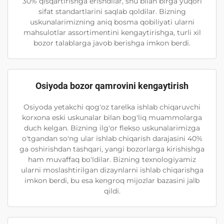
30% qisqartirishga erishdilar, shu bilan birga yuqori
sifat standartlarini saqlab qoldilar. Bizning
uskunalarimizning aniq bosma qobiliyati ularni
mahsulotlar assortimentini kengaytirishga, turli xil
bozor talablarga javob berishga imkon berdi.
Osiyoda bozor qamrovini kengaytirish
Osiyoda yetakchi qog'oz tarelka ishlab chiqaruvchi
korxona eski uskunalar bilan bog'liq muammolarga
duch kelgan. Bizning ilg'or flekso uskunalarimizga
o'tgandan so'ng ular ishlab chiqarish darajasini 40%
ga oshirishdan tashqari, yangi bozorlarga kirishishga
ham muvaffaq bo'ldilar. Bizning texnologiyamiz
ularni moslashtirilgan dizaynlarni ishlab chiqarishga
imkon berdi, bu esa kengroq mijozlar bazasini jalb
qildi.