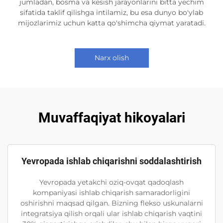
jumladan, bosma va kesish jarayonlarini bitta yechim
sifatida taklif qilishga intilamiz, bu esa dunyo bo'ylab
mijozlarimiz uchun katta qo'shimcha qiymat yaratadi.
Narx olish
Muvaffaqiyat hikoyalari
Yevropada ishlab chiqarishni soddalashtirish
Yevropada yetakchi oziq-ovqat qadoqlash
kompaniyasi ishlab chiqarish samaradorligini
oshirishni maqsad qilgan. Bizning flekso uskunalarni
integratsiya qilish orqali ular ishlab chiqarish vaqtini