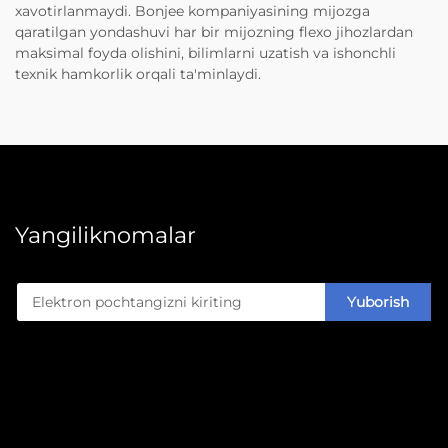
xavotirlanmaydi. Bonjee kompaniyasining mijozga
qaratilgan yondashuvi har bir mijozning flexo jihozlardan
maksimal foyda olishini, bilimlarni uzatish va ishonchli
texnik hamkorlik orqali ta'minlaydi.
Yangiliknomalar
Yuborish