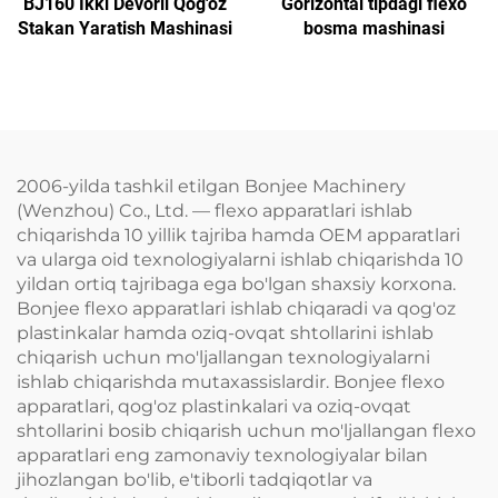
BJ160 Ikki Devorli Qog'oz
Gorizontal tipdagi flexo
Stakan Yaratish Mashinasi
bosma mashinasi
2006-yilda tashkil etilgan Bonjee Machinery
(Wenzhou) Co., Ltd. — flexo apparatlari ishlab
chiqarishda 10 yillik tajriba hamda OEM apparatlari
va ularga oid texnologiyalarni ishlab chiqarishda 10
yildan ortiq tajribaga ega bo'lgan shaxsiy korxona.
Bonjee flexo apparatlari ishlab chiqaradi va qog'oz
plastinkalar hamda oziq-ovqat shtollarini ishlab
chiqarish uchun mo'ljallangan texnologiyalarni
ishlab chiqarishda mutaxassislardir. Bonjee flexo
apparatlari, qog'oz plastinkalari va oziq-ovqat
shtollarini bosib chiqarish uchun mo'ljallangan flexo
apparatlari eng zamonaviy texnologiyalar bilan
jihozlangan bo'lib, e'tiborli tadqiqotlar va