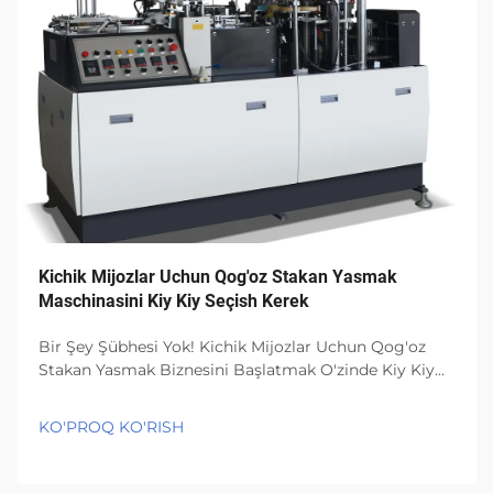
Kichik Mijozlar Uchun Qog'oz Stakan Yasmak
Maschinasini Kiy Kiy Seçish Kerek
Bir Şey Şübhesi Yok! Kichik Mijozlar Uchun Qog'oz
Stakan Yasmak Biznesini Başlatmak O'zinde Kiy Kiy
İmkanlar Bar! Sizga Hajjatli Olan Nima, Qaysi Qog'oz
Stakan Yasmak Maschinasini İstifadə Kiy Kiy. Bu Har
KO'PROQ KO'RISH
Qanday Qog'oz Stakan Yasmak Zavodda En Muhimi...