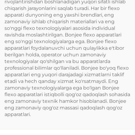
rivojlantirishdan boshlanadigan yuqori sifatli ishlab
chiqarish jarayonlarini saqlab turadi. Har bir flexo
apparati dunyoning eng yaxshi brendlari, eng
zamonaviy ishlab chiqarish materiallari va eng
so'nggi flexo texnologiyalari asosida individual
ravishda moslashtirilgan. Bonjee flexo apparatlari
eng so'nggi texnologiyalarga ega. Bonjee flexo
apparatlari foydalanuvchi uchun qulaylikka e'tibor
berilgan holda, operator uchun zamonaviy
texnologiyalar qo'shilgan va bu apparatlarda
professional bilimlar qo'llaniladi. Bonjee bo'yoq flexo
apparatlari eng yuqori darajadagi xizmatlarni taklif
etadi va hech qanday xizmat ko'rsatmaydi. Eng
zamonaviy texnologiyalarga ega bo'lgan Bonjee
flexo apparatlari istiqbolli qog'oz qadoqlash sohasida
eng zamonaviy texnik hamkor hisoblanadi. Bonjee
eng zamonaviy qog'oz massasi qadoqlash qog'oz
apparatlari.