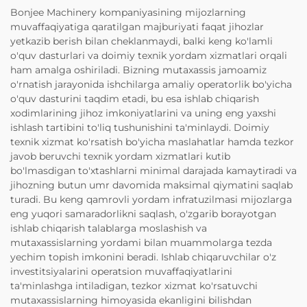
Bonjee Machinery kompaniyasining mijozlarning
muvaffaqiyatiga qaratilgan majburiyati faqat jihozlar
yetkazib berish bilan cheklanmaydi, balki keng ko'lamli
o'quv dasturlari va doimiy texnik yordam xizmatlari orqali
ham amalga oshiriladi. Bizning mutaxassis jamoamiz
o'rnatish jarayonida ishchilarga amaliy operatorlik bo'yicha
o'quv dasturini taqdim etadi, bu esa ishlab chiqarish
xodimlarining jihoz imkoniyatlarini va uning eng yaxshi
ishlash tartibini to'liq tushunishini ta'minlaydi. Doimiy
texnik xizmat ko'rsatish bo'yicha maslahatlar hamda tezkor
javob beruvchi texnik yordam xizmatlari kutib
bo'lmasdigan to'xtashlarni minimal darajada kamaytiradi va
jihozning butun umr davomida maksimal qiymatini saqlab
turadi. Bu keng qamrovli yordam infratuzilmasi mijozlarga
eng yuqori samaradorlikni saqlash, o'zgarib borayotgan
ishlab chiqarish talablarga moslashish va
mutaxassislarning yordami bilan muammolarga tezda
yechim topish imkonini beradi. Ishlab chiqaruvchilar o'z
investitsiyalarini operatsion muvaffaqiyatlarini
ta'minlashga intiladigan, tezkor xizmat ko'rsatuvchi
mutaxassislarning himoyasida ekanligini bilishdan