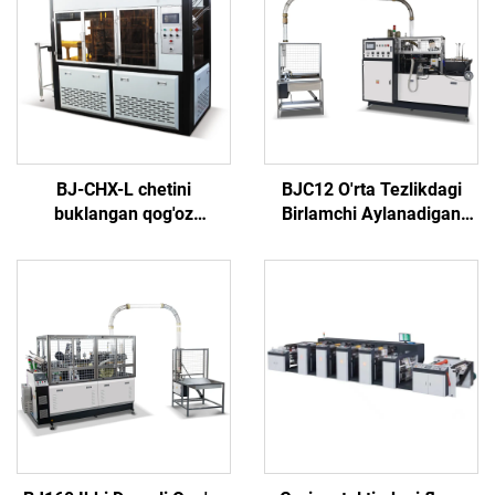
BJ-CHX-L chetini
BJC12 O'rta Tezlikdagi
buklangan qog'oz
Birlamchi Aylanadigan
oshqovoq (tarelka)
Qog'oz Stakan Yaratish
mashinasi
Mashinasi