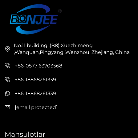
No.11 building ,(B8) Xuezhimeng
,Wanquan,Pingyang ,Wenzhou ,Zhejiang, China
+86-0577 63703568
+86-18868261339
+86-18868261339
[email protected]
Mahsulotlar