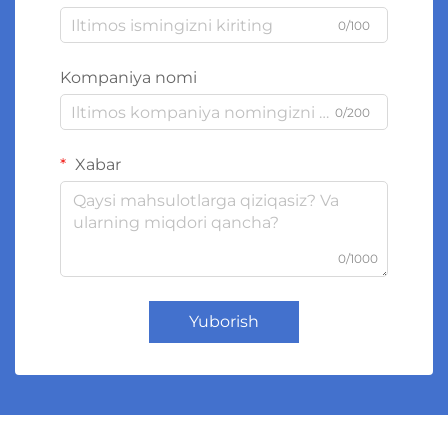
0/100
Kompaniya nomi
0/200
Xabar
0/1000
Yuborish