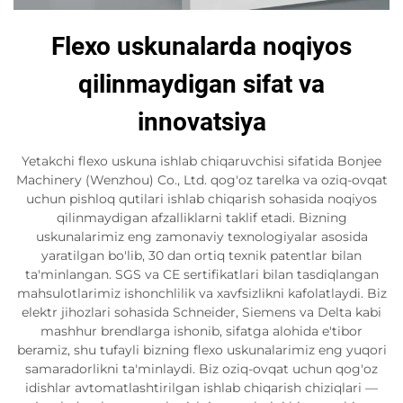
Flexo uskunalarda noqiyos
qilinmaydigan sifat va
innovatsiya
Yetakchi flexo uskuna ishlab chiqaruvchisi sifatida Bonjee
Machinery (Wenzhou) Co., Ltd. qog'oz tarelka va oziq-ovqat
uchun pishloq qutilari ishlab chiqarish sohasida noqiyos
qilinmaydigan afzalliklarni taklif etadi. Bizning
uskunalarimiz eng zamonaviy texnologiyalar asosida
yaratilgan bo'lib, 30 dan ortiq texnik patentlar bilan
ta'minlangan. SGS va CE sertifikatlari bilan tasdiqlangan
mahsulotlarimiz ishonchlilik va xavfsizlikni kafolatlaydi. Biz
elektr jihozlari sohasida Schneider, Siemens va Delta kabi
mashhur brendlarga ishonib, sifatga alohida e'tibor
beramiz, shu tufayli bizning flexo uskunalarimiz eng yuqori
samaradorlikni ta'minlaydi. Biz oziq-ovqat uchun qog'oz
idishlar avtomatlashtirilgan ishlab chiqarish chiziqlari —