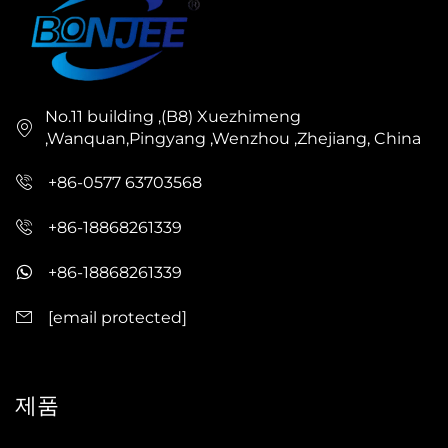
No.11 building ,(B8) Xuezhimeng
,Wanquan,Pingyang ,Wenzhou ,Zhejiang, China
+86-0577 63703568
+86-18868261339
+86-18868261339
[email protected]
제품