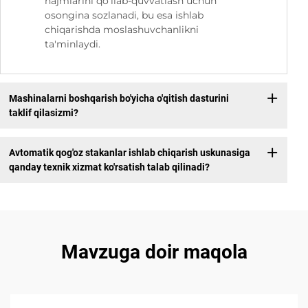
hajmlarini qo'llab-quvvatlash uchun
osongina sozlanadi, bu esa ishlab
chiqarishda moslashuvchanlikni
ta'minlaydi.
Mashinalarni boshqarish bo'yicha o'qitish dasturini
taklif qilasizmi?
Avtomatik qog'oz stakanlar ishlab chiqarish uskunasiga
qanday texnik xizmat ko'rsatish talab qilinadi?
Mavzuga doir maqola