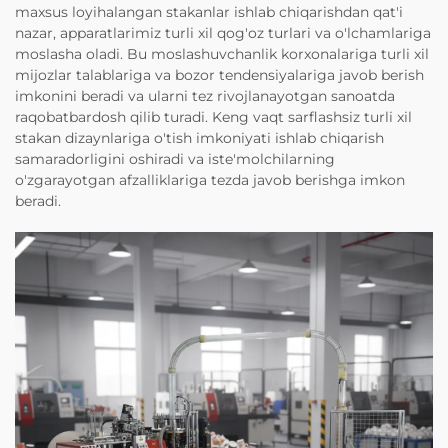
maxsus loyihalangan stakanlar ishlab chiqarishdan qat'i
nazar, apparatlarimiz turli xil qog'oz turlari va o'lchamlariga
moslasha oladi. Bu moslashuvchanlik korxonalariga turli xil
mijozlar talablariga va bozor tendensiyalariga javob berish
imkonini beradi va ularni tez rivojlanayotgan sanoatda
raqobatbardosh qilib turadi. Keng vaqt sarflashsiz turli xil
stakan dizaynlariga o'tish imkoniyati ishlab chiqarish
samaradorligini oshiradi va iste'molchilarning
o'zgarayotgan afzalliklariga tezda javob berishga imkon
beradi.