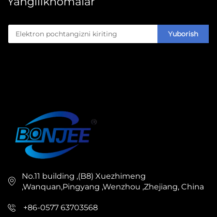
Yangiliknomalar
Yuborish
No.11 building ,(B8) Xuezhimeng
,Wanquan,Pingyang ,Wenzhou ,Zhejiang, China
+86-0577 63703568