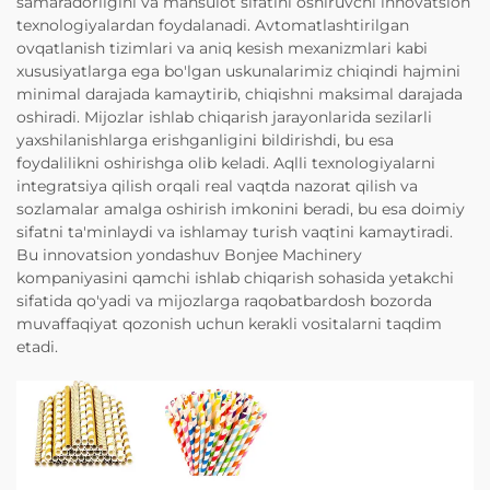
samaradorligini va mahsulot sifatini oshiruvchi innovatsion
texnologiyalardan foydalanadi. Avtomatlashtirilgan
ovqatlanish tizimlari va aniq kesish mexanizmlari kabi
xususiyatlarga ega bo'lgan uskunalarimiz chiqindi hajmini
minimal darajada kamaytirib, chiqishni maksimal darajada
oshiradi. Mijozlar ishlab chiqarish jarayonlarida sezilarli
yaxshilanishlarga erishganligini bildirishdi, bu esa
foydalilikni oshirishga olib keladi. Aqlli texnologiyalarni
integratsiya qilish orqali real vaqtda nazorat qilish va
sozlamalar amalga oshirish imkonini beradi, bu esa doimiy
sifatni ta'minlaydi va ishlamay turish vaqtini kamaytiradi.
Bu innovatsion yondashuv Bonjee Machinery
kompaniyasini qamchi ishlab chiqarish sohasida yetakchi
sifatida qo'yadi va mijozlarga raqobatbardosh bozorda
muvaffaqiyat qozonish uchun kerakli vositalarni taqdim
etadi.