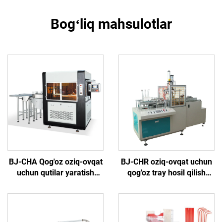
Bogʻliq mahsulotlar
BJ-CHA Qog'oz oziq-ovqat
BJ-CHR oziq-ovqat uchun
uchun qutilar yaratish
qog'oz tray hosil qilish
mashinasi
mashinasi