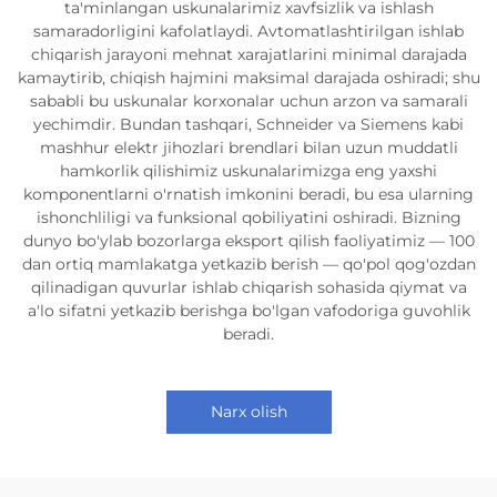
ta'minlangan uskunalarimiz xavfsizlik va ishlash
samaradorligini kafolatlaydi. Avtomatlashtirilgan ishlab
chiqarish jarayoni mehnat xarajatlarini minimal darajada
kamaytirib, chiqish hajmini maksimal darajada oshiradi; shu
sababli bu uskunalar korxonalar uchun arzon va samarali
yechimdir. Bundan tashqari, Schneider va Siemens kabi
mashhur elektr jihozlari brendlari bilan uzun muddatli
hamkorlik qilishimiz uskunalarimizga eng yaxshi
komponentlarni o'rnatish imkonini beradi, bu esa ularning
ishonchliligi va funksional qobiliyatini oshiradi. Bizning
dunyo bo'ylab bozorlarga eksport qilish faoliyatimiz — 100
dan ortiq mamlakatga yetkazib berish — qo'pol qog'ozdan
qilinadigan quvurlar ishlab chiqarish sohasida qiymat va
a'lo sifatni yetkazib berishga bo'lgan vafodoriga guvohlik
beradi.
Narx olish