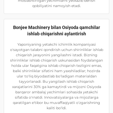
moslashtirilgan yechimlarni yetkazib berish
qobiliyatini namoyish etadi.
Bonjee Machinery bilan Osiyoda qamchilar
ishlab chiqarishni aylantirish
Yaponiyaning yetakchi ichimlik kompaniyasi
o'sayotgan talabni qondirish uchun shirinliklar ishlab
chiqarish jarayonini yangilashni istadi. Bizning
shirinliklar ishlab chiqarish uskunasidan foydalangan
holda ular faqatgina ishlab chiqarish tezligini emas,
balki shirinliklar sifatini ham yaxshiladilar; hozirda
ular to'liq biyodastlab bo'ladigan materialdan
tayyorlanadi. Bu yangilash ishlab chiqarish
xarajatlarini 30% ga kamaytirdi va mijozni Osiyoda
barqaror ambalaj yechimlari sohasida yetakchi
sifatida o'rnatdi. Innovatsiyalarga va mijozlarga
qaratilgan e'tibor bu muvaffaqiyatli o'zgarishning
kaliti bo'ldi.