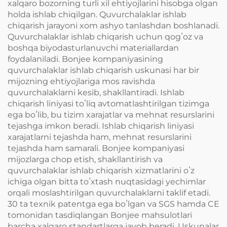
xalqaro bozorning turli xil ehtiyojlarini hisobga olgan
holda ishlab chiqilgan. Quvurchalaklar ishlab
chiqarish jarayoni xom ashyo tanlashdan boshlanadi.
Quvurchalaklar ishlab chiqarish uchun qogʻoz va
boshqa biyodasturlanuvchi materiallardan
foydalaniladi. Bonjee kompaniyasining
quvurchalaklar ishlab chiqarish uskunasi har bir
mijozning ehtiyojlariga mos ravishda
quvurchalaklarni kesib, shakllantiradi. Ishlab
chiqarish liniyasi toʻliq avtomatlashtirilgan tizimga
ega boʻlib, bu tizim xarajatlar va mehnat resurslarini
tejashga imkon beradi. Ishlab chiqarish liniyasi
xarajatlarni tejashda ham, mehnat resurslarini
tejashda ham samarali. Bonjee kompaniyasi
mijozlarga chop etish, shakllantirish va
quvurchalaklar ishlab chiqarish xizmatlarini oʻz
ichiga olgan bitta toʻxtash nuqtasidagi yechimlar
orqali moslashtirilgan quvurchalaklarni taklif etadi.
30 ta texnik patentga ega boʻlgan va SGS hamda CE
tomonidan tasdiqlangan Bonjee mahsulotlari
barcha xalqaro standartlarga javob beradi. Uskunalar