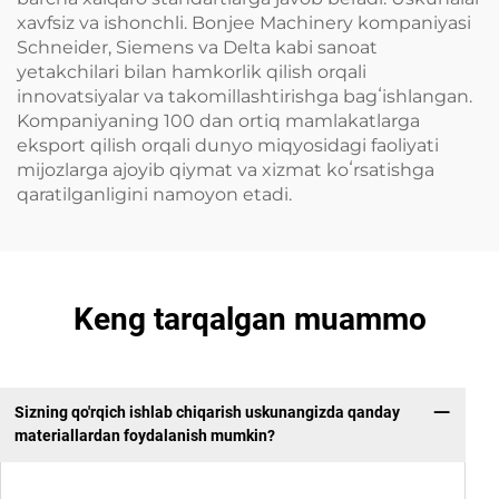
xavfsiz va ishonchli. Bonjee Machinery kompaniyasi
Schneider, Siemens va Delta kabi sanoat
yetakchilari bilan hamkorlik qilish orqali
innovatsiyalar va takomillashtirishga bagʻishlangan.
Kompaniyaning 100 dan ortiq mamlakatlarga
eksport qilish orqali dunyo miqyosidagi faoliyati
mijozlarga ajoyib qiymat va xizmat koʻrsatishga
qaratilganligini namoyon etadi.
Keng tarqalgan muammo
Sizning qo'rqich ishlab chiqarish uskunangizda qanday
materiallardan foydalanish mumkin?