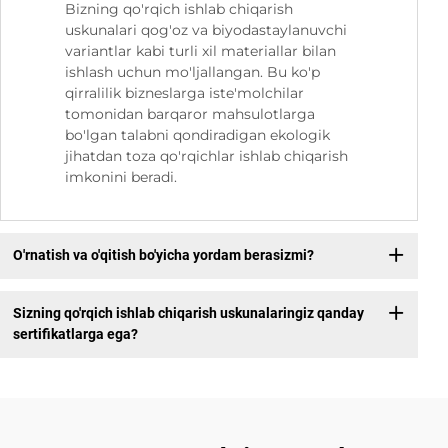
Bizning qo'rqich ishlab chiqarish
uskunalari qog'oz va biyodastaylanuvchi
variantlar kabi turli xil materiallar bilan
ishlash uchun mo'ljallangan. Bu ko'p
qirralilik bizneslarga iste'molchilar
tomonidan barqaror mahsulotlarga
bo'lgan talabni qondiradigan ekologik
jihatdan toza qo'rqichlar ishlab chiqarish
imkonini beradi.
O'rnatish va o'qitish bo'yicha yordam berasizmi?
Sizning qo'rqich ishlab chiqarish uskunalaringiz qanday
sertifikatlarga ega?