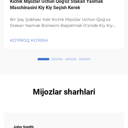
Kichik Mijozlar Uchun Qog'oz Stakan Yasmak
Maschinasini Kiy Kiy Seçish Kerek
Bir Şey Şübhesi Yok! Kichik Mijozlar Uchun Qog'oz
Stakan Yasmak Biznesini Başlatmak O'zinde Kiy Kiy
İmkanlar Bar! Sizga Hajjatli Olan Nima, Qaysi Qog'oz
Stakan Yasmak Maschinasini İstifadə Kiy Kiy. Bu Har
KO'PROQ KO'RISH
Qanday Qog'oz Stakan Yasmak Zavodda En Muhimi...
Mijozlar sharhlari
John Smith