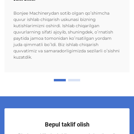
Bonjee Machinerydan sotib olgan qoʻshimcha
quvur ishlab chiqarish uskunasi bizning
kutishlarimizni oshirdi. Ishlab chiqarilgan
quvurlarning sifati ajoyib, shuningdek, oʻrnatish
paytida jamoa tomonidan koʻrsatilgan yordam
juda qimmatli boʻldi. Biz ishlab chiqarish
quvvatimiz va samaradorligimizda sezilarli oʻsishni
kuzatdik.
Bepul taklif olish