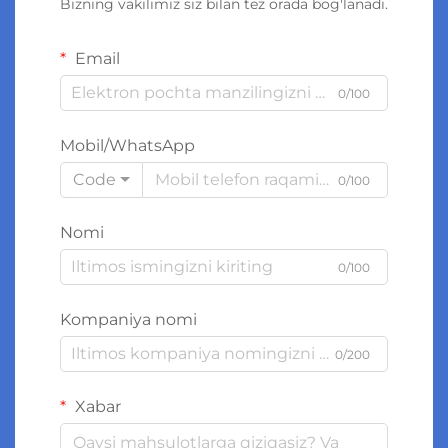
Bizning vakilimiz siz bilan tez orada bog'lanadi.
Email
0/100
Mobil/WhatsApp
Code
0/100
Nomi
0/100
Kompaniya nomi
0/200
Xabar