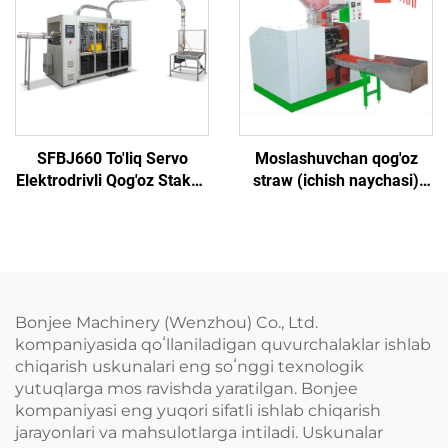
SFBJ660 To'liq Servo
Moslashuvchan qog'oz
Elektrodrivli Qog'oz Stakan
straw (ichish naychasi)
Mashinasi
yaratish mashinasi
Bonjee Machinery (Wenzhou) Co., Ltd.
kompaniyasida qoʻllaniladigan quvurchalaklar ishlab
chiqarish uskunalari eng soʻnggi texnologik
yutuqlarga mos ravishda yaratilgan. Bonjee
kompaniyasi eng yuqori sifatli ishlab chiqarish
jarayonlari va mahsulotlarga intiladi. Uskunalar