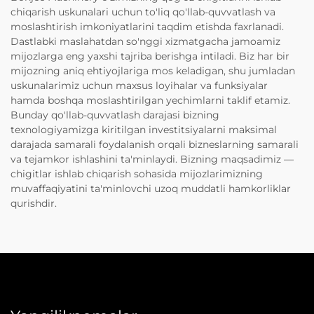
chiqarish uskunalari uchun to'liq qo'llab-quvvatlash va
moslashtirish imkoniyatlarini taqdim etishda faxrlanadi.
Dastlabki maslahatdan so'nggi xizmatgacha jamoamiz
mijozlarga eng yaxshi tajriba berishga intiladi. Biz har bir
mijozning aniq ehtiyojlariga mos keladigan, shu jumladan
uskunalarimiz uchun maxsus loyihalar va funksiyalar
hamda boshqa moslashtirilgan yechimlarni taklif etamiz.
Bunday qo'llab-quvvatlash darajasi bizning
texnologiyamizga kiritilgan investitsiyalarni maksimal
darajada samarali foydalanish orqali bizneslarning samarali
va tejamkor ishlashini ta'minlaydi. Bizning maqsadimiz —
chigitlar ishlab chiqarish sohasida mijozlarimizning
muvaffaqiyatini ta'minlovchi uzoq muddatli hamkorliklar
qurishdir.