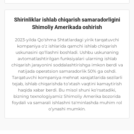
Shirinliklar ishlab chiqarish samaradorligini
Shimoliy Amerikada oshirish
2023-yilda Qo‘shma Shtatlardagi yirik tarqatuvchi
kompaniya o‘z ishlarida qamchi ishlab chiqarish
uskunasini qo‘llashni boshladi. Ushbu uskunaning
avtomatlashtirilgan funksiyalari ularning ishlab
chiqarish jarayonini soddalashtirishga imkon berdi va
natijada operatsion samaradorlik 50% ga oshdi.
Tarqatuvchi kompaniya mehnat xarajatlarida sezilarli
tejab, ishlab chiqarishda to‘xtash vaqtini kamaytirish
haqida xabar berdi. Bu misol shuni ko‘rsatadiki,
bizning texnologiyamiz Shimoliy Amerika bozorida
foydali va samarali ishlashni ta'minlashda muhim rol
o‘ynashi mumkin.