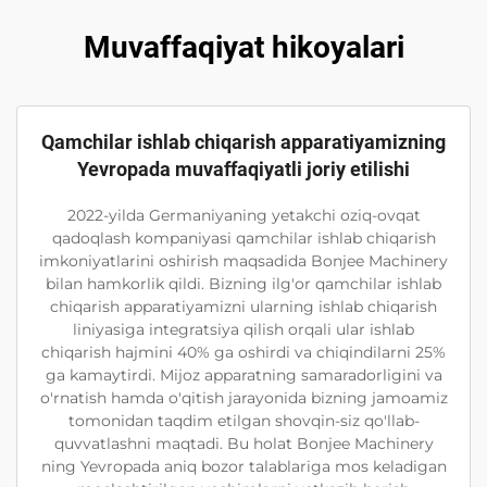
Muvaffaqiyat hikoyalari
Qamchilar ishlab chiqarish apparatiyamizning
Yevropada muvaffaqiyatli joriy etilishi
2022-yilda Germaniyaning yetakchi oziq-ovqat
qadoqlash kompaniyasi qamchilar ishlab chiqarish
imkoniyatlarini oshirish maqsadida Bonjee Machinery
bilan hamkorlik qildi. Bizning ilg'or qamchilar ishlab
chiqarish apparatiyamizni ularning ishlab chiqarish
liniyasiga integratsiya qilish orqali ular ishlab
chiqarish hajmini 40% ga oshirdi va chiqindilarni 25%
ga kamaytirdi. Mijoz apparatning samaradorligini va
o'rnatish hamda o'qitish jarayonida bizning jamoamiz
tomonidan taqdim etilgan shovqin-siz qo'llab-
quvvatlashni maqtadi. Bu holat Bonjee Machinery
ning Yevropada aniq bozor talablariga mos keladigan