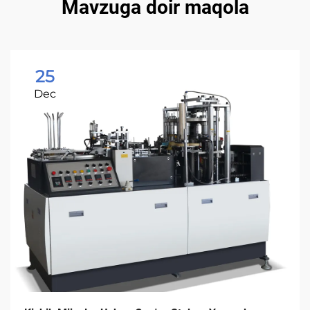
Mavzuga doir maqola
25
Dec