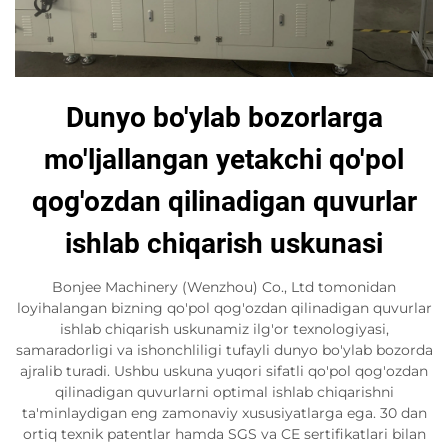
Dunyo bo'ylab bozorlarga
mo'ljallangan yetakchi qo'pol
qog'ozdan qilinadigan quvurlar
ishlab chiqarish uskunasi
Bonjee Machinery (Wenzhou) Co., Ltd tomonidan
loyihalangan bizning qo'pol qog'ozdan qilinadigan quvurlar
ishlab chiqarish uskunamiz ilg'or texnologiyasi,
samaradorligi va ishonchliligi tufayli dunyo bo'ylab bozorda
ajralib turadi. Ushbu uskuna yuqori sifatli qo'pol qog'ozdan
qilinadigan quvurlarni optimal ishlab chiqarishni
ta'minlaydigan eng zamonaviy xususiyatlarga ega. 30 dan
ortiq texnik patentlar hamda SGS va CE sertifikatlari bilan