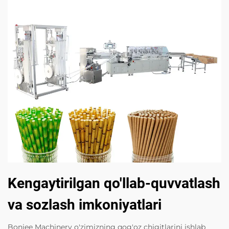
Kengaytirilgan qo'llab-quvvatlash
va sozlash imkoniyatlari
Bonjee Machinery o'zimizning qog'oz chigitlarini ishlab