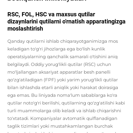
RSC, FOL, HSC va maxsus qutilar
dizaynlarini qutilarni o'rnatish apparatingizga
moslashtirish
Qanday qutilarni ishlab chiqarayotganimizga mos
keladigan to'g'ri jihozlarga ega bo'lish kunlik
operatsiyalarning qanchalik samarali o'tishini aniq
belgilaydi. Oddiy yorug'likli qutilar (RSC) uchun
mo'ljallangan aksariyat apparatlar besh panelli
qo'zg'atiladigan (FPF) yoki yarim yorug'likli qutilar
bilan ishlashda etarli aniqlik yoki harakat doirasiga
ega emas. Bu liniyada noma'lum sabablarga ko'ra
qutilar noto'g'ri berilishi, qutilarning qo'zg'atilishi kabi
turli muammolarga olib keladi va ishlab chiqarishni
to'xtatadi. Kompaniyalar avtomatik qulflanadigan
taglik tizimlari yoki mustahkamlangan burchak