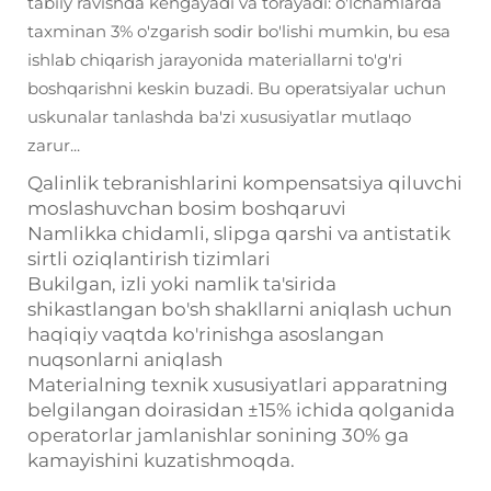
tabiiy ravishda kengayadi va torayadi: o'lchamlarda
taxminan 3% o'zgarish sodir bo'lishi mumkin, bu esa
ishlab chiqarish jarayonida materiallarni to'g'ri
boshqarishni keskin buzadi. Bu operatsiyalar uchun
uskunalar tanlashda ba'zi xususiyatlar mutlaqo
zarur...
Qalinlik tebranishlarini kompensatsiya qiluvchi
moslashuvchan bosim boshqaruvi
Namlikka chidamli, slipga qarshi va antistatik
sirtli oziqlantirish tizimlari
Bukilgan, izli yoki namlik ta'sirida
shikastlangan bo'sh shakllarni aniqlash uchun
haqiqiy vaqtda ko'rinishga asoslangan
nuqsonlarni aniqlash
Materialning texnik xususiyatlari apparatning
belgilangan doirasidan ±15% ichida qolganida
operatorlar jamlanishlar sonining 30% ga
kamayishini kuzatishmoqda.