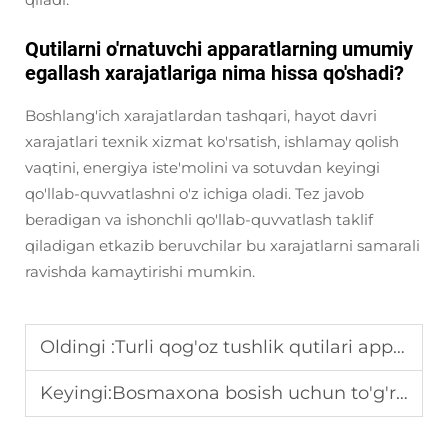
Qutilarni o'rnatuvchi apparatlarning umumiy
egallash xarajatlariga nima hissa qo'shadi?
Boshlang'ich xarajatlardan tashqari, hayot davri
xarajatlari texnik xizmat ko'rsatish, ishlamay qolish
vaqtini, energiya iste'molini va sotuvdan keyingi
qo'llab-quvvatlashni o'z ichiga oladi. Tez javob
beradigan va ishonchli qo'llab-quvvatlash taklif
qiladigan etkazib beruvchilar bu xarajatlarni samarali
ravishda kamaytirishi mumkin.
Oldingi :
Turli qog'oz tushlik qutilari apparatlari uchun ishlab chiqarish quvvatini talablari
Keyingi:
Bosmaxona bosish uchun to'g'ri flexo printerini qanday tanlash kerak