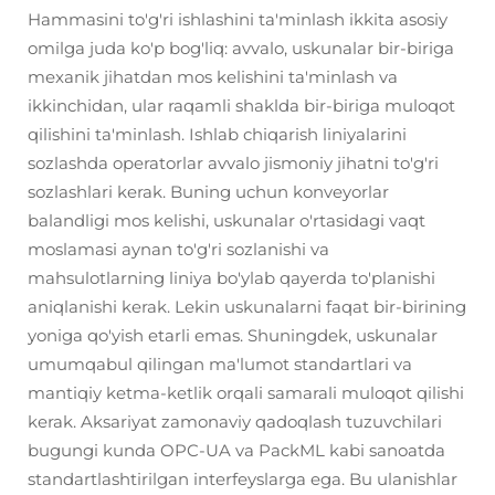
Hammasini to'g'ri ishlashini ta'minlash ikkita asosiy
omilga juda ko'p bog'liq: avvalo, uskunalar bir-biriga
mexanik jihatdan mos kelishini ta'minlash va
ikkinchidan, ular raqamli shaklda bir-biriga muloqot
qilishini ta'minlash. Ishlab chiqarish liniyalarini
sozlashda operatorlar avvalo jismoniy jihatni to'g'ri
sozlashlari kerak. Buning uchun konveyorlar
balandligi mos kelishi, uskunalar o'rtasidagi vaqt
moslamasi aynan to'g'ri sozlanishi va
mahsulotlarning liniya bo'ylab qayerda to'planishi
aniqlanishi kerak. Lekin uskunalarni faqat bir-birining
yoniga qo'yish etarli emas. Shuningdek, uskunalar
umumqabul qilingan ma'lumot standartlari va
mantiqiy ketma-ketlik orqali samarali muloqot qilishi
kerak. Aksariyat zamonaviy qadoqlash tuzuvchilari
bugungi kunda OPC-UA va PackML kabi sanoatda
standartlashtirilgan interfeyslarga ega. Bu ulanishlar