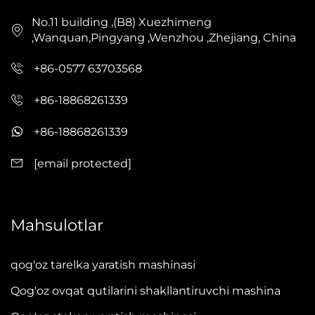
No.11 building ,(B8) Xuezhimeng
,Wanquan,Pingyang ,Wenzhou ,Zhejiang, China
+86-0577 63703568
+86-18868261339
+86-18868261339
[email protected]
Mahsulotlar
qog'oz tarelka yaratish mashinasi
Qog'oz ovqat qutilarini shakllantiruvchi mashina