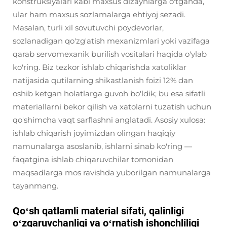
konstruksiyalari kabi maxsus dizaynlarga o'tganda,
ular ham maxsus sozlamalarga ehtiyoj sezadi.
Masalan, turli xil sovutuvchi poydevorlar,
sozlanadigan qo'zg'atish mexanizmlari yoki vazifaga
qarab servomexanik burilish vositalari haqida o'ylab
ko'ring. Biz tezkor ishlab chiqarishda xatoliklar
natijasida qutilarning shikastlanish foizi 12% dan
oshib ketgan holatlarga guvoh bo'ldik; bu esa sifatli
materiallarni bekor qilish va xatolarni tuzatish uchun
qo'shimcha vaqt sarflashni anglatadi. Asosiy xulosa:
ishlab chiqarish joyimizdan olingan haqiqiy
namunalarga asoslanib, ishlarni sinab ko'ring —
faqatgina ishlab chiqaruvchilar tomonidan
maqsadlarga mos ravishda yuborilgan namunalarga
tayanmang.
Qoʻsh qatlamli material sifati, qalinligi
oʻzgaruvchanligi va oʻrnatish ishonchliligi