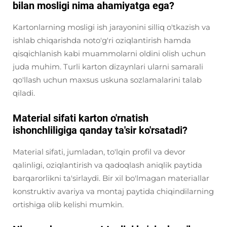
bilan mosligi nima ahamiyatga ega?
Kartonlarning mosligi ish jarayonini silliq o'tkazish va
ishlab chiqarishda noto'g'ri oziqlantirish hamda
qisqichlanish kabi muammolarni oldini olish uchun
juda muhim. Turli karton dizaynlari ularni samarali
qo'llash uchun maxsus uskuna sozlamalarini talab
qiladi.
Material sifati karton o'rnatish
ishonchliligiga qanday ta'sir ko'rsatadi?
Material sifati, jumladan, to'lqin profil va devor
qalinligi, oziqlantirish va qadoqlash aniqlik paytida
barqarorlikni ta'sirlaydi. Bir xil bo'lmagan materiallar
konstruktiv avariya va montaj paytida chiqindilarning
ortishiga olib kelishi mumkin.