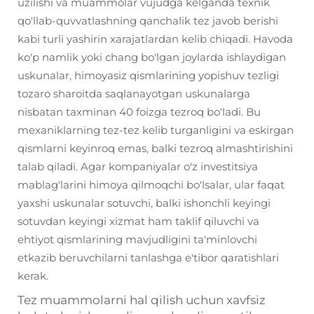
uzilishi va muammolar vujudga kelganda texnik
qo'llab-quvvatlashning qanchalik tez javob berishi
kabi turli yashirin xarajatlardan kelib chiqadi. Havoda
ko'p namlik yoki chang bo'lgan joylarda ishlaydigan
uskunalar, himoyasiz qismlarining yopishuv tezligi
tozaro sharoitda saqlanayotgan uskunalarga
nisbatan taxminan 40 foizga tezroq bo'ladi. Bu
mexaniklarning tez-tez kelib turganligini va eskirgan
qismlarni keyinroq emas, balki tezroq almashtirishini
talab qiladi. Agar kompaniyalar o'z investitsiya
mablag'larini himoya qilmoqchi bo'lsalar, ular faqat
yaxshi uskunalar sotuvchi, balki ishonchli keyingi
sotuvdan keyingi xizmat ham taklif qiluvchi va
ehtiyot qismlarining mavjudligini ta'minlovchi
etkazib beruvchilarni tanlashga e'tibor qaratishlari
kerak.
Tez muammolarni hal qilish uchun xavfsiz