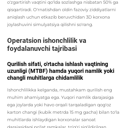
o'zgartirish vaqtini qo'lda sozlashga nisbatan 50% ga
qisqartiradi. O'rnatishdan oldin fazoviy ziddiyatlarni
aniqlash uchun etkazib beruvchidan 3D korxona
joylashuvini simulyatsiya qilishni so'rang.
Operatsion ishonchlilik va
foydalanuvchi tajribasi
Qurilish sifati, o'rtacha ishlash vaqtining
uzunligi (MTBF) hamda yuqori namlik yoki
changli muhitlarga chidamlilik
Ishonchlilikka kelganda, mustahkam qurilish eng
muhim ahamiyatga ega. Yuqori namlik darajasiga
ega joylarda yoki havo orqali tarqaladigan qog'oz
karton changi (kubik metrda 15 mg gacha) bilan to'la
muhitlarda ishlaydigan korxonalar sanoat
darajasidagi po'lat ramkalar, to'g'ri sig'ildirilgan