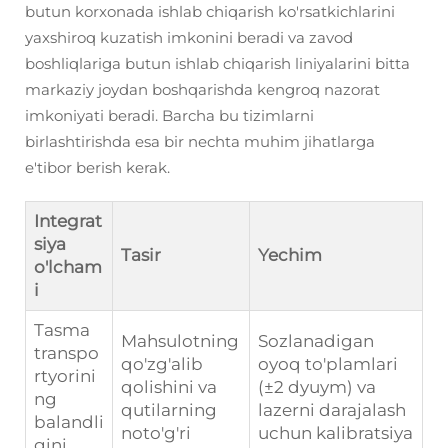
butun korxonada ishlab chiqarish ko'rsatkichlarini
yaxshiroq kuzatish imkonini beradi va zavod
boshliqlariga butun ishlab chiqarish liniyalarini bitta
markaziy joydan boshqarishda kengroq nazorat
imkoniyati beradi. Barcha bu tizimlarni
birlashtirishda esa bir nechta muhim jihatlarga
e'tibor berish kerak.
Integrat
siya
Tasir
Yechim
o'lcham
i
Tasma
Mahsulotning
Sozlanadigan
transpo
qo'zg'alib
oyoq to'plamlari
rtyorini
qolishini va
(±2 dyuym) va
ng
qutilarning
lazerni darajalash
balandli
noto'g'ri
uchun kalibratsiya
gini