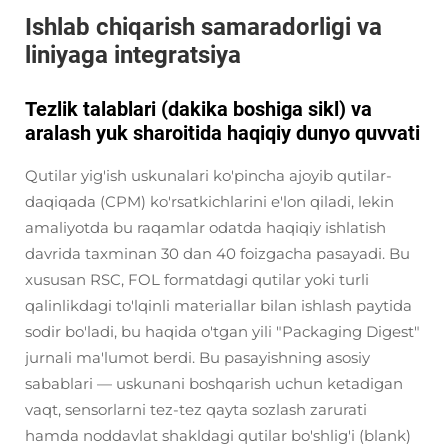
Ishlab chiqarish samaradorligi va
liniyaga integratsiya
Tezlik talablari (dakika boshiga sikl) va
aralash yuk sharoitida haqiqiy dunyo quvvati
Qutilar yig'ish uskunalari ko'pincha ajoyib qutilar-
daqiqada (CPM) ko'rsatkichlarini e'lon qiladi, lekin
amaliyotda bu raqamlar odatda haqiqiy ishlatish
davrida taxminan 30 dan 40 foizgacha pasayadi. Bu
xususan RSC, FOL formatdagi qutilar yoki turli
qalinlikdagi to'lqinli materiallar bilan ishlash paytida
sodir bo'ladi, bu haqida o'tgan yili "Packaging Digest"
jurnali ma'lumot berdi. Bu pasayishning asosiy
sabablari — uskunani boshqarish uchun ketadigan
vaqt, sensorlarni tez-tez qayta sozlash zarurati
hamda noddavlat shakldagi qutilar bo'shlig'i (blank)