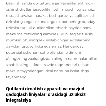
bilan ishlashda qo'rqituvchi jamlanishlar ehtimolini
oshirishdir. Samaradorlikni oshirmoqchi bo'lsangiz,
moslashuvchan harakat boshqaruvi va aqlli sozlash
tizimlariga ega uskunalarga e'tibor bering; bunday
tizimlar turli xil qutilar bilan ishlash paytida ham
maksimal tezlikning kamida 85% ni saqlab turishi
mumkin. Shuningdek, ishlab chiqaruvchilarning
da'volari ustuvorlikka ega emas. Har qanday
potensial uskunani sotib olishdan oldin uni
o'zingizning zaxirangizdan olingan namunalar bilan
sinab ko'ring — faqat savdo taqdimotlari uchun
maxsus tayyorlangan ideal namuna ishlatishga
tayanmang.
Qutilarni o'rnatish apparati va mavjud
qadoqlash liniyalari orasidagi uzluksiz
integratsiya