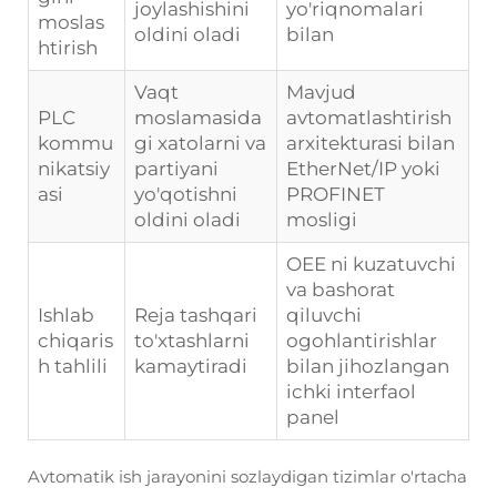
joylashishini
yo'riqnomalari
moslas
oldini oladi
bilan
htirish
Vaqt
Mavjud
PLC
moslamasida
avtomatlashtirish
kommu
gi xatolarni va
arxitekturasi bilan
nikatsiy
partiyani
EtherNet/IP yoki
asi
yo'qotishni
PROFINET
oldini oladi
mosligi
OEE ni kuzatuvchi
va bashorat
Ishlab
Reja tashqari
qiluvchi
chiqaris
to'xtashlarni
ogohlantirishlar
h tahlili
kamaytiradi
bilan jihozlangan
ichki interfaol
panel
Avtomatik ish jarayonini sozlaydigan tizimlar o'rtacha