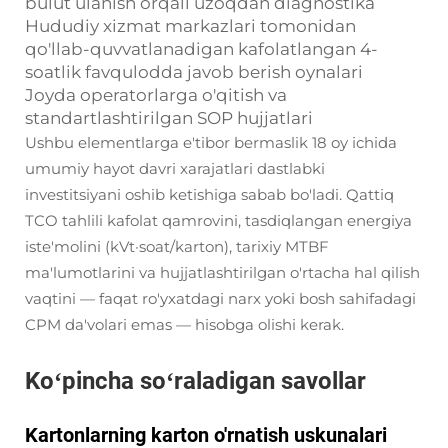
bulut ulanish orqali uzoqdan diagnostika
Hududiy xizmat markazlari tomonidan
qo'llab-quvvatlanadigan kafolatlangan 4-
soatlik favqulodda javob berish oynalari
Joyda operatorlarga o'qitish va
standartlashtirilgan SOP hujjatlari
Ushbu elementlarga e'tibor bermaslik 18 oy ichida
umumiy hayot davri xarajatlari dastlabki
investitsiyani oshib ketishiga sabab bo'ladi. Qattiq
TCO tahlili kafolat qamrovini, tasdiqlangan energiya
iste'molini (kVt·soat/karton), tarixiy MTBF
ma'lumotlarini va hujjatlashtirilgan o'rtacha hal qilish
vaqtini — faqat ro'yxatdagi narx yoki bosh sahifadagi
CPM da'volari emas — hisobga olishi kerak.
Koʻpincha soʻraladigan savollar
Kartonlarning karton o'rnatish uskunalari