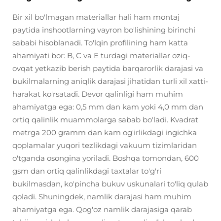
Bir xil bo'lmagan materiallar hali ham montaj
paytida inshootlarning vayron bo'lishining birinchi
sababi hisoblanadi. To'lqin profilining ham katta
ahamiyati bor: B, C va E turdagi materiallar oziq-
ovqat yetkazib berish paytida barqarorlik darajasi va
bukilmalarning aniqlik darajasi jihatidan turli xil xatti-
harakat ko'rsatadi. Devor qalinligi ham muhim
ahamiyatga ega: 0,5 mm dan kam yoki 4,0 mm dan
ortiq qalinlik muammolarga sabab bo'ladi. Kvadrat
metrga 200 gramm dan kam og'irlikdagi ingichka
qoplamalar yuqori tezlikdagi vakuum tizimlaridan
o'tganda osongina yoriladi. Boshqa tomondan, 600
gsm dan ortiq qalinlikdagi taxtalar to'g'ri
bukilmasdan, ko'pincha bukuv uskunalari to'liq qulab
qoladi. Shuningdek, namlik darajasi ham muhim
ahamiyatga ega. Qog'oz namlik darajasiga qarab