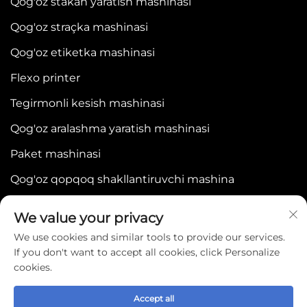
Qog'oz stakan yaratish mashinasi
Qog'oz straçka mashinasi
Qog'oz etiketka mashinasi
Flexo printer
Tegirmonli kesish mashinasi
Qog'oz aralashma yaratish mashinasi
Paket mashinasi
Qog'oz qopqoq shakllantiruvchi mashina
We value your privacy
We use cookies and similar tools to provide our services.
If you don't want to accept all cookies, click Personalize
cookies.
Copyright © 2025 by WENZHOU BONJEE
MACHINERY CO.,LTD -
Maxfiylik siyosati
Accept all