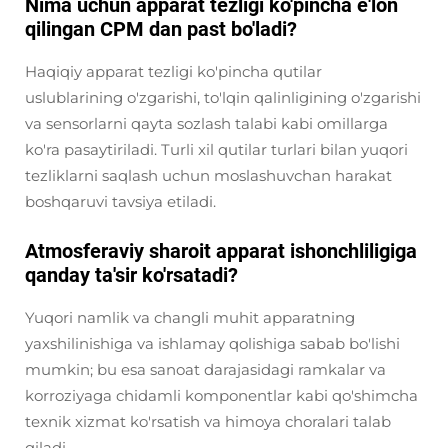
Nima uchun apparat tezligi ko'pincha e'lon
qilingan CPM dan past bo'ladi?
Haqiqiy apparat tezligi ko'pincha qutilar
uslublarining o'zgarishi, to'lqin qalinligining o'zgarishi
va sensorlarni qayta sozlash talabi kabi omillarga
ko'ra pasaytiriladi. Turli xil qutilar turlari bilan yuqori
tezliklarni saqlash uchun moslashuvchan harakat
boshqaruvi tavsiya etiladi.
Atmosferaviy sharoit apparat ishonchliligiga
qanday ta'sir ko'rsatadi?
Yuqori namlik va changli muhit apparatning
yaxshilinishiga va ishlamay qolishiga sabab bo'lishi
mumkin; bu esa sanoat darajasidagi ramkalar va
korroziyaga chidamli komponentlar kabi qo'shimcha
texnik xizmat ko'rsatish va himoya choralari talab
qiladi.