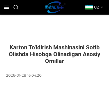
UZ
Karton To'ldirish Mashinasini Sotib
Olishda Hisobga Olinadigan Asosiy
Omillar
2026-01-28 16:04:20