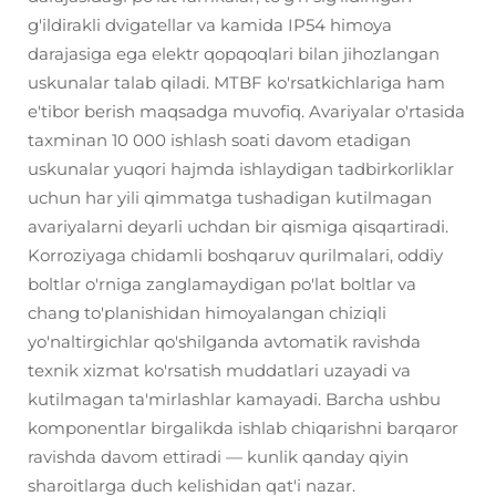
g'ildirakli dvigatellar va kamida IP54 himoya
darajasiga ega elektr qopqoqlari bilan jihozlangan
uskunalar talab qiladi. MTBF ko'rsatkichlariga ham
e'tibor berish maqsadga muvofiq. Avariyalar o'rtasida
taxminan 10 000 ishlash soati davom etadigan
uskunalar yuqori hajmda ishlaydigan tadbirkorliklar
uchun har yili qimmatga tushadigan kutilmagan
avariyalarni deyarli uchdan bir qismiga qisqartiradi.
Korroziyaga chidamli boshqaruv qurilmalari, oddiy
boltlar o'rniga zanglamaydigan po'lat boltlar va
chang to'planishidan himoyalangan chiziqli
yo'naltirgichlar qo'shilganda avtomatik ravishda
texnik xizmat ko'rsatish muddatlari uzayadi va
kutilmagan ta'mirlashlar kamayadi. Barcha ushbu
komponentlar birgalikda ishlab chiqarishni barqaror
ravishda davom ettiradi — kunlik qanday qiyin
sharoitlarga duch kelishidan qat'i nazar.