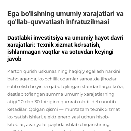
Ega bo'lishning umumiy xarajatlari va
qo'llab-quvvatlash infratuzilmasi
Dastlabki investitsiya va umumiy hayot davri
xarajatlari: Texnik xizmat ko'rsatish,
ishlanmagan vaqtlar va sotuvdan keyingi
javob
Karton qurish uskunasining haqiqiy egallash narxini
baholaganda, ko'pchilik odamlar sanoatda jihozlar
sotib olish bo'yicha qabul qilingan standartlarga ko'ra,
dastlab to'langan summa umumiy xarajatlarning
atigi 20 dan 30 foizigina qamrab oladi, deb unutib
ketadilar. Qolgan qismi — muntazam texnik xizmat
ko'rsatish ishlari, elektr energiyasi uchun hisob-
kitoblar, avariyalar paytida ishlab chiqarishning