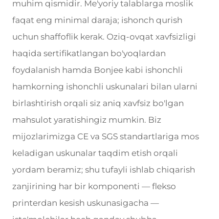
muhim qismidir. Me'yoriy talablarga moslik
faqat eng minimal daraja; ishonch qurish
uchun shaffoflik kerak. Oziq-ovqat xavfsizligi
haqida sertifikatlangan bo'yoqlardan
foydalanish hamda Bonjee kabi ishonchli
hamkorning ishonchli uskunalari bilan ularni
birlashtirish orqali siz aniq xavfsiz bo'lgan
mahsulot yaratishingiz mumkin. Biz
mijozlarimizga CE va SGS standartlariga mos
keladigan uskunalar taqdim etish orqali
yordam beramiz; shu tufayli ishlab chiqarish
zanjirining har bir komponenti — flekso
printerdan kesish uskunasigacha —