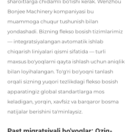
sharoitlarga chidamli bo'lishi kerak. Wenzhou
Bonjee Machinery kompaniyasi bu
muammoga chuqur tushunish bilan
yondashadi. Bizning flekso bosish tizimlarimiz
— integratsiyalangan avtomatik ishlab
chiqarish liniyalari qismi sifatida — turli
maxsus bo'yoqlarni qayta ishlash uchun aniqlik
bilan loyihalangan. To'g'ri bo'yoqni tanlash
orqali sizning yuqori tezlikdagi flekso bosish
apparatingiz global standartlarga mos
keladigan, yorqin, xavfsiz va barqaror bosma
natijalar berishini ta'minlaysiz.
Past migratsiyali bo'yoqlar: Oziq-