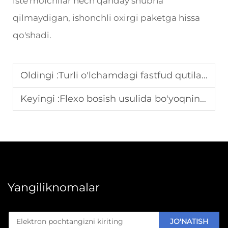
iste'molchilar hech qanday shubha
qilmaydigan, ishonchli oxirgi paketga hissa
qo'shadi.
Oldingi :
Turli o'lchamdagi fastfud qutilari uchun quticha apparati qanday sozlanadi
Keyingi :
Flexo bosish usulida bo'yoqning smirilishini qanday hal qilish kerak
Yangiliknomalar
JO'NATISH