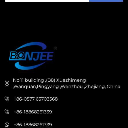
No.11 building ,(B8) Xuezhimeng
,Wanquan,Pingyang ,Wenzhou ,Zhejiang, China
+86-0577 63703568
+86-18868261339
+86-18868261339