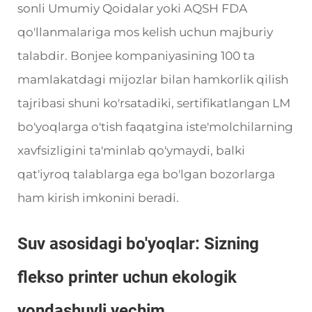
sonli Umumiy Qoidalar yoki AQSH FDA
qo'llanmalariga mos kelish uchun majburiy
talabdir. Bonjee kompaniyasining 100 ta
mamlakatdagi mijozlar bilan hamkorlik qilish
tajribasi shuni ko'rsatadiki, sertifikatlangan LM
bo'yoqlarga o'tish faqatgina iste'molchilarning
xavfsizligini ta'minlab qo'ymaydi, balki
qat'iyroq talablarga ega bo'lgan bozorlarga
ham kirish imkonini beradi.
Suv asosidagi bo'yoqlar: Sizning
flekso printer uchun ekologik
yondashuvli yechim