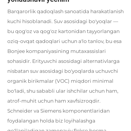
Barqarorlik qadoqlash sanoatida harakatlanish
kuchi hisoblanadi. Suv asosidagi bo'yoqlar —
bu qog'oz va qog'oz kartonidan tayyorlangan
oziq-ovqat qadoqlari uchun a'lo tanlov, bu esa
Bonjee kompaniyasining mutaxassislari
sohasidir. Erityuvchi asosidagi alternativlarga
nisbatan suv asosidagi bo'yoqlarda uchuvchi
organik birikmalar (VOC) miqdori minimal
bo'ladi, shu sababli ular ishchilar uchun ham,
atrof-muhit uchun ham xavfsizroqdir.
Schneider va Siemens komponentlaridan
foydalangan holda biz loyihalashga
qo'llaniladigan zamonaviy flekso bosma