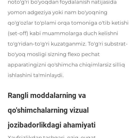
noto'g'ri bo'yoqdan foydalanish natijasida
yomon adgeziya yoki nam bo'yoqning
qo'g'ozlar to'plami orqa tomoniga o'tib ketishi
(set-off) kabi muammolarga duch kelishni
to'g'ridan-to'g'ri kuzatganmiz. To'g'ri substrat-
bo'yoq mosligi sizning flexo pechat
apparatingizni qo'shimcha chiqimlarsiz silliq
ishlashini ta'minlaydi.
Rangli moddalarning va
qo'shimchalarning vizual
jozibadorlikdagi ahamiyati
Xavfsizlikdan tashqari, oziq-ovqat