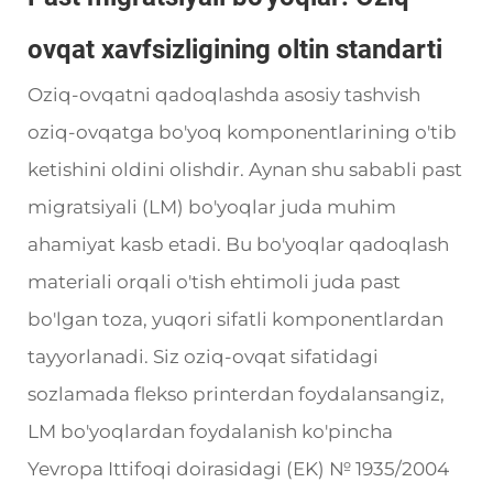
ovqat xavfsizligining oltin standarti
Oziq-ovqatni qadoqlashda asosiy tashvish
oziq-ovqatga bo'yoq komponentlarining o'tib
ketishini oldini olishdir. Aynan shu sababli past
migratsiyali (LM) bo'yoqlar juda muhim
ahamiyat kasb etadi. Bu bo'yoqlar qadoqlash
materiali orqali o'tish ehtimoli juda past
bo'lgan toza, yuqori sifatli komponentlardan
tayyorlanadi. Siz oziq-ovqat sifatidagi
sozlamada flekso printerdan foydalansangiz,
LM bo'yoqlardan foydalanish ko'pincha
Yevropa Ittifoqi doirasidagi (EK) № 1935/2004