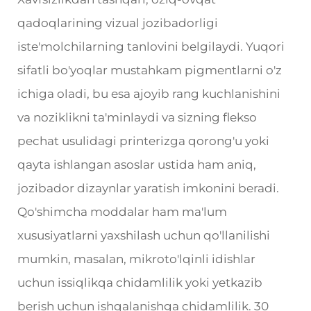
qadoqlarining vizual jozibadorligi
iste'molchilarning tanlovini belgilaydi. Yuqori
sifatli bo'yoqlar mustahkam pigmentlarni o'z
ichiga oladi, bu esa ajoyib rang kuchlanishini
va noziklikni ta'minlaydi va sizning flekso
pechat usulidagi printerizga qorong'u yoki
qayta ishlangan asoslar ustida ham aniq,
jozibador dizaynlar yaratish imkonini beradi.
Qo'shimcha moddalar ham ma'lum
xususiyatlarni yaxshilash uchun qo'llanilishi
mumkin, masalan, mikroto'lqinli idishlar
uchun issiqlikqa chidamlilik yoki yetkazib
berish uchun ishqalanishga chidamlilik. 30