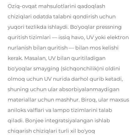
Oziq-ovqat mahsulotlarini qadoqlash
chiziqlari odatda talabni qondirish uchun
yuqori tezlikda ishlaydi. Bo'yoqlar pressning
quritish tizimlari — issiq havo, UV yoki elektron
nurlanish bilan quritish — bilan mos kelishi
kerak. Masalan, UV bilan quritiladigan
bo'yoqlar smayging (sichqonchilik)ni oldini
olmoq uchun UV nurida darhol qurib ketadi,
shuning uchun ular absorbiyalanmaydigan
materiallar uchun mashhur. Biroq, ular maxsus
aniloks valflari va lampo tizimlarini talab
qiladi. Bonjee integratsiyalangan ishlab
chiqarish chiziqlari turli xil bo'yoq