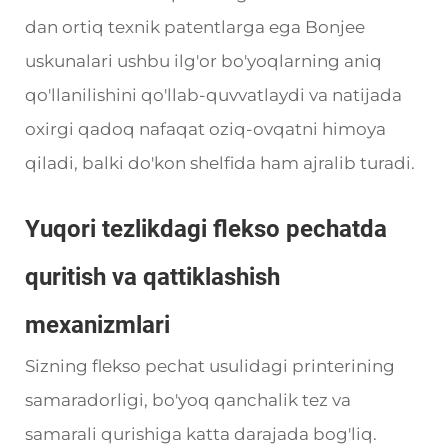
dan ortiq texnik patentlarga ega Bonjee
uskunalari ushbu ilg'or bo'yoqlarning aniq
qo'llanilishini qo'llab-quvvatlaydi va natijada
oxirgi qadoq nafaqat oziq-ovqatni himoya
qiladi, balki do'kon shelfida ham ajralib turadi.
Yuqori tezlikdagi flekso pechatda
quritish va qattiklashish
mexanizmlari
Sizning flekso pechat usulidagi printerining
samaradorligi, bo'yoq qanchalik tez va
samarali qurishiga katta darajada bog'liq.