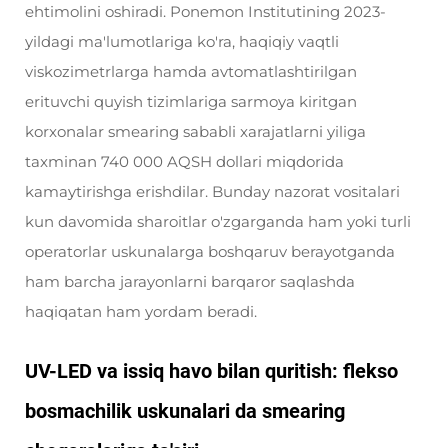
ehtimolini oshiradi. Ponemon Institutining 2023-
yildagi ma'lumotlariga ko'ra, haqiqiy vaqtli
viskozimetrlarga hamda avtomatlashtirilgan
erituvchi quyish tizimlariga sarmoya kiritgan
korxonalar smearing sababli xarajatlarni yiliga
taxminan 740 000 AQSH dollari miqdorida
kamaytirishga erishdilar. Bunday nazorat vositalari
kun davomida sharoitlar o'zgarganda ham yoki turli
operatorlar uskunalarga boshqaruv berayotganda
ham barcha jarayonlarni barqaror saqlashda
haqiqatan ham yordam beradi.
UV-LED va issiq havo bilan quritish: flekso
bosmachilik uskunalari da smearing