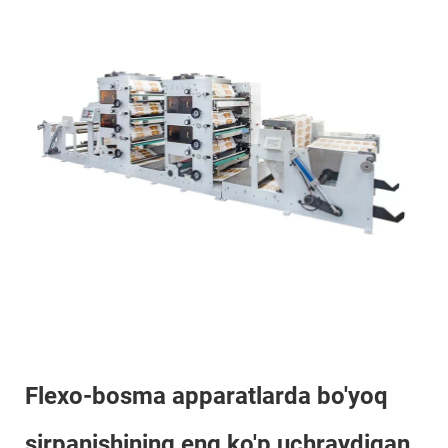
Flexo-bosma apparatlarda bo'yoq
sirpanishining eng ko'p uchraydigan