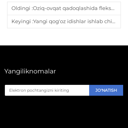
Oldingi :
Oziq-ovqat qadoqlashida flekso bosmachilar uchun bo'yoq tanlash qo'llanmasi
Keyingi :
Yangi qog'oz idishlar ishlab chiqarish apparati o'rnatish bosqichlari
Yangiliknomalar
JO'NATISH