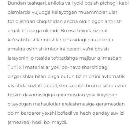
Bundan tashqari, aniloks vali yoki bosish pichog'i kabi
qismlarda vujudga kelayotgan muammolar ular
to'liq ishdan chiqishidan ancha oldin ogohlantirish
orqali e'tiborga olinadi. Bu esa texnik xizmat
ko'rsatish ishlarini ishlar o'rtasidagi pauzalarda
amalga oshirish imkonini beradi, ya'ni bosish
jarayonini o'rtasida to'xtatishga majbur qilmasdan.
Turli xil materiallar yoki ob-havo sharoitidagi
o'zgarishlar bilan birga butun tizim o'zini avtomatik
ravishda sozlab turadi, shu sababli bosma sifati uzun
bosim davomiyligiga qaramasdan yoki liniyadan
o'tayotgan mahsulotlar aralashmasiga qaramasdan
doim barqaror yaxshi bo'ladi va hech qanday suv izi
(smeared) hosil bo'lmaydi.