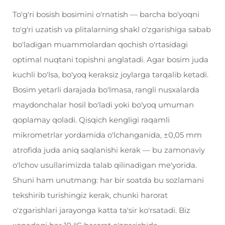
To'g'ri bosish bosimini o'rnatish — barcha bo'yoqni
to'g'ri uzatish va plitalarning shakl o'zgarishiga sabab
bo'ladigan muammolardan qochish o'rtasidagi
optimal nuqtani topishni anglatadi. Agar bosim juda
kuchli bo'lsa, bo'yoq keraksiz joylarga tarqalib ketadi.
Bosim yetarli darajada bo'lmasa, rangli nusxalarda
maydonchalar hosil bo'ladi yoki bo'yoq umuman
qoplamay qoladi. Qisqich kengligi raqamli
mikrometrlar yordamida o'lchanganida, ±0,05 mm
atrofida juda aniq saqlanishi kerak — bu zamonaviy
o'lchov usullarimizda talab qilinadigan me'yorida.
Shuni ham unutmang: har bir soatda bu sozlamani
tekshirib turishingiz kerak, chunki harorat
o'zgarishlari jarayonga katta ta'sir ko'rsatadi. Biz