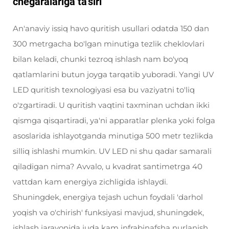
chegaralariga ta'siri
An'anaviy issiq havo quritish usullari odatda 150 dan
300 metrgacha bo'lgan minutiga tezlik cheklovlari
bilan keladi, chunki tezroq ishlash nam bo'yoq
qatlamlarini butun joyga tarqatib yuboradi. Yangi UV
LED quritish texnologiyasi esa bu vaziyatni to'liq
o'zgartiradi. U quritish vaqtini taxminan uchdan ikki
qismga qisqartiradi, ya'ni apparatlar plenka yoki folga
asoslarida ishlayotganda minutiga 500 metr tezlikda
silliq ishlashi mumkin. UV LED ni shu qadar samarali
qiladigan nima? Avvalo, u kvadrat santimetrga 40
vattdan kam energiya zichligida ishlaydi.
Shuningdek, energiya tejash uchun foydali 'darhol
yoqish va o'chirish' funksiyasi mavjud, shuningdek,
ishlash jarayonida juda kam infrabinafsha nurlanish