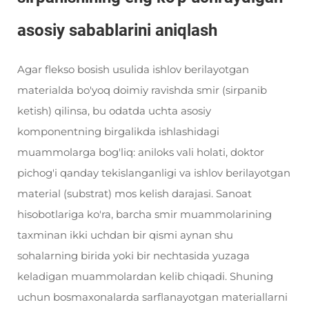
asosiy sabablarini aniqlash
Agar flekso bosish usulida ishlov berilayotgan
materialda bo'yoq doimiy ravishda smir (sirpanib
ketish) qilinsa, bu odatda uchta asosiy
komponentning birgalikda ishlashidagi
muammolarga bog'liq: aniloks vali holati, doktor
pichog'i qanday tekislanganligi va ishlov berilayotgan
material (substrat) mos kelish darajasi. Sanoat
hisobotlariga ko'ra, barcha smir muammolarining
taxminan ikki uchdan bir qismi aynan shu
sohalarning birida yoki bir nechtasida yuzaga
keladigan muammolardan kelib chiqadi. Shuning
uchun bosmaxonalarda sarflanayotgan materiallarni