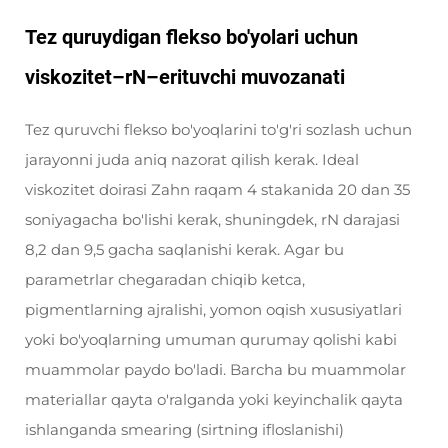
Tez quruydigan flekso bo'yolari uchun
viskozitet–rN–erituvchi muvozanati
Tez quruvchi flekso bo'yoqlarini to'g'ri sozlash uchun
jarayonni juda aniq nazorat qilish kerak. Ideal
viskozitet doirasi Zahn raqam 4 stakanida 20 dan 35
soniyagacha bo'lishi kerak, shuningdek, rN darajasi
8,2 dan 9,5 gacha saqlanishi kerak. Agar bu
parametrlar chegaradan chiqib ketса,
pigmentlarning ajralishi, yomon oqish xususiyatlari
yoki bo'yoqlarning umuman qurumay qolishi kabi
muammolar paydo bo'ladi. Barcha bu muammolar
materiallar qayta o'ralganda yoki keyinchalik qayta
ishlanganda smearing (sirtning ifloslanishi)