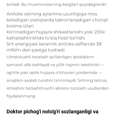
bo'ladi. Bu muammolarning belgilari quyidagilardir:
Aniloks valining aylanma uzunligiga mos
keladigan oraliqlarda takrorlanadigan chiziqli
bosma izlari
Ko'rinadigan hujayra shikastlanishi yoki 200x
kattalashtirishda to'siq hosil bo'lishi
Sirt energiyasi keramik aniloks valflarida 38
mN/m dan pastga tushadi
Ultratovushli tozalash qo'llanilgan qoldiqlarni
samarali olib tashlaydi va yillik hajmni tekshirish —
og'irlik yoki optik hujayra o'lchovlari yordamida —
aniqlikni saqlab turishni ta'minlaydi. Sirtning tezroq
ishlashini tezlashtiruvchi abraziv tozalash usullaridan
foydalanmang.
Doktor pichog'i noto'g'ri sozlanganligi va