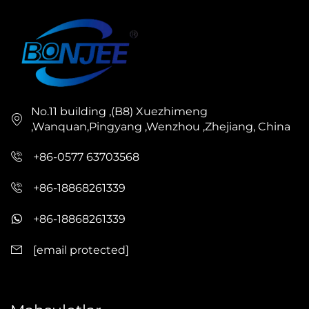
No.11 building ,(B8) Xuezhimeng
,Wanquan,Pingyang ,Wenzhou ,Zhejiang, China
+86-0577 63703568
+86-18868261339
+86-18868261339
[email protected]