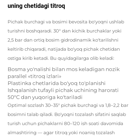
uning chetidagi titroq
Pichak burchagi va bosimi bevosita bo'yoqni ushlab
turishni boshqaradi. 30° dan kichik burchaklar yoki
2,5 bar dan ortiq bosim gidrodinamik ko'tarilishni
keltirib chiqaradi, natijada bo'yoq pichak chetidan
ostiga kirib ketadi. Bu quyidagilarga olib keladi:
Bosma yo'nalishi bilan mos keladigan nozik
parallel «titroq izlari»
Plastinka chetlarida bo'yoq to'planishi
Ishqalanish tufayli pichak uchining harorati
50°C dan yuqoriga ko'tariladi
Optimal sozlash 30–35° pichak burchagi va 1,8–2,2 bar
bosimni talab qiladi. Bo'yoqni tozalash sifatini saqlab
turish uchun pichaklarni 80–120 ish soati davomida
almashtiring — agar titroq yoki noaniq tozalash