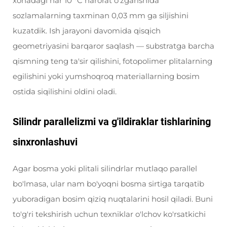
xonadagi har 10 °C harorat o'zgarishida
sozlamalarning taxminan 0,03 mm ga siljishini
kuzatdik. Ish jarayoni davomida qisqich
geometriyasini barqaror saqlash — substratga barcha
qismning teng ta'sir qilishini, fotopolimer plitalarning
egilishini yoki yumshoqroq materiallarning bosim
ostida siqilishini oldini oladi.
Silindr parallelizmi va g'ildiraklar tishlarining
sinxronlashuvi
Agar bosma yoki plitali silindrlar mutlaqo parallel
bo'lmasa, ular nam bo'yoqni bosma sirtiga tarqatib
yuboradigan bosim qiziq nuqtalarini hosil qiladi. Buni
to'g'ri tekshirish uchun texniklar o'lchov ko'rsatkichi