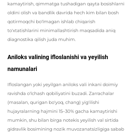
kamaytirish, qimmatga tushadigan qayta bosishlarni
oldini olish va bandlik davrida hech kim bilan bosh
qotirmoqchi bo'lmagan ishlab chiqarish
to'xtatishlarini minimallashtirish maqsadida aniq
diagnostika qilish juda muhim.
Aniloks valining ifloslanishi va yeyilish
namunalari
Ifloslangan yoki yeyilgan aniloks vali inkani doimiy
ravishda o'lchash qobiliyatini buzadi. Zarrachalar
(masalan, qurigan bo'yoq, chang) yig'ilishi
hujayralarning hajmini 15–30% gacha kamaytirishi
mumkin, shu bilan birga notekis yeyilish val sirtida
gidravlik bosimining nozik muvozanatsizligiga sabab