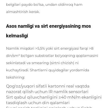
belgilari paydo bo'lsa, undan oldinroq ham
almashtirish kerak.
Asos namligi va sirt energiyasining mos
kelmasligi
Namlik miqdori >5,5% yoki sirt energiyasi farqi >8
din/sm² bo'lgan substratlar bo'yoqning qoplamasini
sekinlatadi va smearing (sirtni chizish) ni
kuchaytiradi. Shartlarni quyidagilar yordamida
tekshiring:
Qog'oz/yuqori sifatli kartonni real vaqtda
nazorat qilish uchun IR namlik sensorlari
Sirt qabul qiluvchanligini ≥40 mN/m ekanligini
tasdiqlash uchun din qalamlari