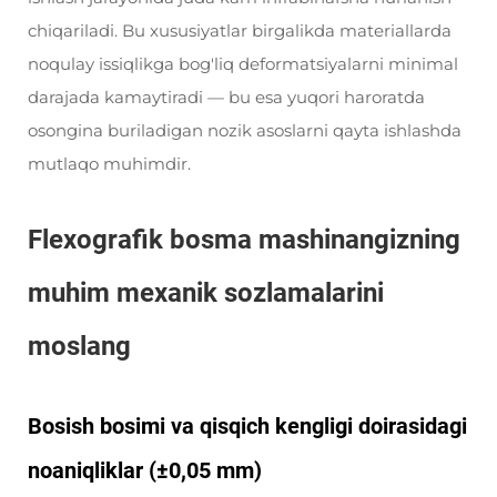
chiqariladi. Bu xususiyatlar birgalikda materiallarda
noqulay issiqlikga bog'liq deformatsiyalarni minimal
darajada kamaytiradi — bu esa yuqori haroratda
osongina buriladigan nozik asoslarni qayta ishlashda
mutlaqo muhimdir.
Flexografik bosma mashinangizning
muhim mexanik sozlamalarini
moslang
Bosish bosimi va qisqich kengligi doirasidagi
noaniqliklar (±0,05 mm)