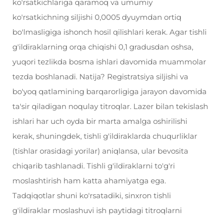
ko'rsatkichlariga qaramoq va umumiy
ko'rsatkichning siljishi 0,0005 dyuymdan ortiq
bo'lmasligiga ishonch hosil qilishlari kerak. Agar tishli
g'ildiraklarning orqa chiqishi 0,1 gradusdan oshsa,
yuqori tezlikda bosma ishlari davomida muammolar
tezda boshlanadi. Natija? Registratsiya siljishi va
bo'yoq qatlamining barqarorligiga jarayon davomida
ta'sir qiladigan noqulay titroqlar. Lazer bilan tekislash
ishlari har uch oyda bir marta amalga oshirilishi
kerak, shuningdek, tishli g'ildiraklarda chuqurliklar
(tishlar orasidagi yorilar) aniqlansa, ular bevosita
chiqarib tashlanadi. Tishli g'ildiraklarni to'g'ri
moslashtirish ham katta ahamiyatga ega.
Tadqiqotlar shuni ko'rsatadiki, sinxron tishli
g'ildiraklar moslashuvi ish paytidagi titroqlarni