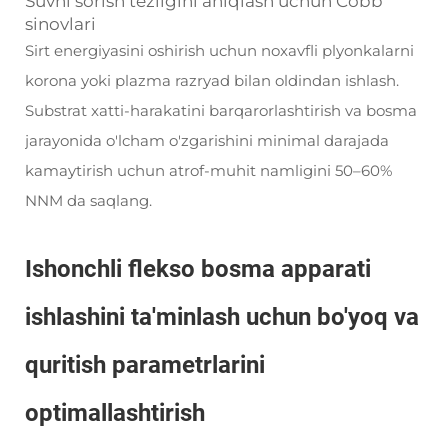
Suvni sorish tezligini aniqlash uchun Cobb
sinovlari
Sirt energiyasini oshirish uchun noxavfli plyonkalarni
korona yoki plazma razryad bilan oldindan ishlash.
Substrat xatti-harakatini barqarorlashtirish va bosma
jarayonida o'lcham o'zgarishini minimal darajada
kamaytirish uchun atrof-muhit namligini 50–60%
NNM da saqlang.
Ishonchli flekso bosma apparati
ishlashini ta'minlash uchun bo'yoq va
quritish parametrlarini
optimallashtirish