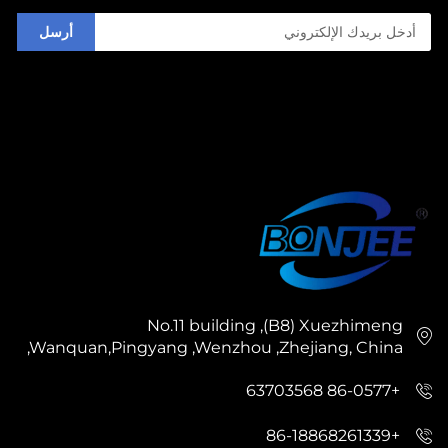
أرسل
No.11 building ,(B8) Xuezhimeng
,Wanquan,Pingyang ,Wenzhou ,Zhejiang, China
+86-0577 63703568
+86-18868261339