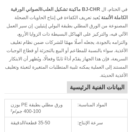
في الختام، ال
BJ-CHR ماكينة تشكيل العلب/الصواني الورقية
الكاملة الأتمتة
يُعيد تعريف الكفاءة في إنتاج الحاويات الضحلة
المصنوعة من الورق المطلي بطبقة البولي إيثيلين. إن سير العمل
الآلي فيه، والتركيز على الهياكل البسيطة ذات الزوايا الأربع،
والتزامه بالجودة، يجعله أصلًا مهمًا للشركات ضمن نظام تغليف
الأغذية. سواء بالنسبة للمطاعم أو البيع بالتجزئة أو قطاع الوجبات
السريعة، فإن هذا الجهاز يقدّم أداءً ثابتًا وفعالًا، ويُظهر أن الابتكار
المستند إلى العملية يمكنه تلبية المتطلبات المتغيرة لتعبئة وتغليف
الأغذية الحديثة.
البيانات الفنية الرئيسية
المواد المناسبة:
ورق مطلي بطبقة PE بوزن
100-400 جم/م²
سرعة الإنتاج:
35-50 قطعة/الدقيقة