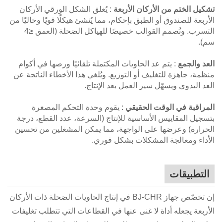
تشكيل الختم من الأركان الأربعة
: يُغلق الشكل الورقي الأركان
الأربعة للصندوق أو الطبق بإحكام، مما يُنشئ هيكلًا قويًا وخاليًا من
التسرب. وتُصمم القوالب خصيصًا للهياكل الضحلة (العمق ≤4
سم).
العد والجمع
: يتم عد الحاويات المكتملة تلقائيًا ورصها في أكوام
منظمة، جاهزة للتغليف أو التوزيع. ويُلغي هذا الأخطاء الناتجة عن
العد اليدوي ويسهّل سير العمل بعد الإنتاج.
المراقبة في الوقت الحقيقي
: يقوم وحدة التحكم المصغرة
بتسجيل المقاييس الأساسية للإنتاج (السرعة، عدد القطع، درجة
الحرارة) وعرضها على الواجهة، مما يمكن المشغلين من تحسين
الأداء ومعالجة المشكلات بشكل فوري.
التطبيقات
إن تخصّص جهاز BJ-CHR في إنتاج الحاويات الضحلة ذات الأركان
الأربعة يجعله أداة لا غنى عنها في القطاعات التي تتطلب تغليفات