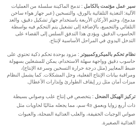
سير عمل مؤتمت بالكامل
: تدمج الماكينة سلسلة من العمليات
الآلية: التغذية التلقائية بالورق، والتسخين (عبر جهاز هواء ساخن
مدمج)، وختم الأركان الأربعة باستخدام جهاز تشكيل دقيق، والعد
التلقائي والتجميع، بالإضافة إلى تشغيل يتم التحكم فيه بواسطة
الحاسوب الدقيق. ويؤدي هذا التدفق السلس إلى القضاء على
التدخل اليدوي في المراحل الأساسية لإنتاج.
نظام تحكم بالميكروكمبيوتر
: مزود بوحدة تحكم ذكية تحتوي على
حاسوب دقيق وواجهة سهلة الاستخدام، يمكن للمشغلين بسهولة
ضبط المعايير (مثل درجة حرارة التسخين وسرعة الإنتاج)،
ومراقبة بيانات الإنتاج الفعلية، وحل المشكلات. كما يشمل النظام
ميزات أمان مثل زر إيقاف الطوارئ وإنذارات الأعطال.
تركيز الهيكل الضحل
: يتخصص في إنتاج علب وصواني بسيطة
ذات أربع زوايا وبعمق ≤4 سم، مما يجعله مثاليًا لحاويات مثل
صواني الوجبات الخفيفة، والعلب الغذائية الضحلة، والعبوات
الغذائية الصغيرة.