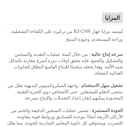
المزايا
تُستمد مزايا جهاز BJ-CHR من تركيزه على الكفاءة التشغيلية،
وراحة المستخدم، وجودة المنتج.
سرعه إنتاج عالية
: من خلال أتمتة عمليات التغذية والتسخين
والتشكيل والجمع، فإنه يحقق أوقات دورة أسرع مقارنة بالبدائل
شبه الآلية. وهذا يجعله مناسبًا للإنتاج الواسع النطاق للحاويات
الغذائية الضحلة.
تشغيل سهل الاستخدام
: واجهة الميكروكمبيوتر البديهية تقلل من
منحنى التعلم للمشغلين. حتى الأشخاص ذوي الخبرة التقنية
المحدودة يمكنهم إتقان إعداد التعديلات والإنتاج بسرعة.
الجودة المستمرة
: تضمن عمليات التسخين الدقيقة والختم من
الأركان الأربعة أبعادًا موحدة للصناديق وروابط قوية مقاومة
للتسرب. ويستوفي كل حاوية المعايير الصارمة للجودة، مما يقلل