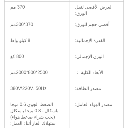
العرض الأقصى لنقل
370 مم
الورق:
أقصى حجم للورق:
370*300مم
القدرة الإجمالية:
8 كيلو واط
الوزن الإجمالي:
800 كغ
الأبعاد الكلية ：
2500*800*2000مم
مصدر الطاقة:
380V\220V، 50Hz
مصدر الهواء العامل:
الضغط الجوي 0.6 ميجا
باسكال - 0.8 ميجا باسكال
(يجب شراء ضاغط هواء)
استهلاك الغاز أثناء العمل: