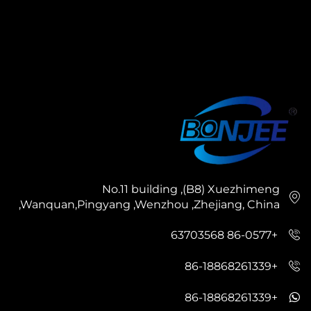
No.11 building ,(B8) Xuezhimeng
,Wanquan,Pingyang ,Wenzhou ,Zhejiang, China
+86-0577 63703568
+86-18868261339
+86-18868261339