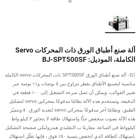
آلة صنع أطباق الورق ذات المحركات Servo
الكاملة، الموديل: BJ-SPT500SF
BJ-
آلة صنع أطباق الورق SPT500SF ذات المحركات servo الكاملة
مناسبة لتصنيع الأطباق بقطر يتراوح بين ٥ بوصات و١١ بوصة عبر
تغيير القوالب، ويمكن أن تصل سرعة التشغيل إلى ١٠٠ قطعة في
الدقيقة. وتستخدم هذه الآلة نظامًا مدفوعًا بمحركين servo لتشكيل
وتتميّز
الطبق، ونظامًا آخر مدفوعًا بمحركي servo لتغذية الورق.
it
هذه الآلة بصوت منخفض جدًّا واستهلاك طاقة لا يتجاوز ٣
كيلو واط
كيلوواط في الساعة. مقارنةً ب
هيدروليكي
التشكيل
التقليدي
صفيحة
استهلاك الطاقة الذي انخفض بنسبة ٥٠٪
، فإنها تقلّل استهلاك
,
فوق