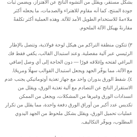
بشكل مستقر، ويقلل من التشوه الناتج عن الاهتزاز، ويضمن ثبات
جودة المنتج، كما أنه مقاوم للاهتراء والصدمات، ما يجعله أكثر
ملاءمةً للاستخدام الطويل الأمد للآلة. وهذه العملية أكثر تكلفةً
مقارنةً بهيكل الآلة الملحوم.
٣) تتكون منطقة التراكم من هيكل لوحة فولاذية، وتتصل بالإطار
الرئيسي عبر آلية مفصلية. وعند استبدال القالب، يكفي فقط فك
البراغي لفتحه وإغلاقه فورًا — دون الحاجة إلى أي وصل إضافي
مع الآلة، مما يوفّر الجهد ويجعل استبدال القوالب سهلًا ومريحًا.
٤). شفط الورق بدوران واحد مع جهاز تغذية أوتوماتيكي يجنب عدم
الاستقرار الناتج عن التصادم مع آلية تغذية الورق، ويقلل من
انسدادات الورق وغيرها من المشكلات، ويجعل من الممكن
تكديس عدد أكبر من أوراق الورق دفعة واحدة، مما يقلل من تكرار
عمليات تحميل الورق، ويقلل بشكل ملحوظ من الجهد اليدوي
المطلوب، ويوفّر التكاليف.