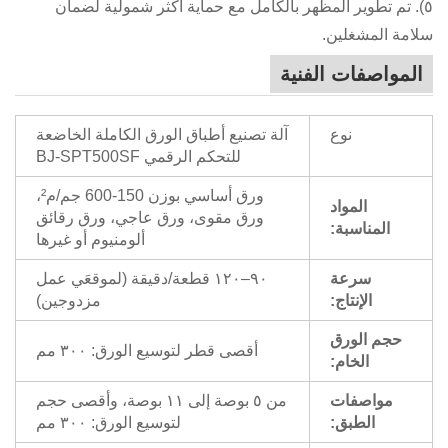
٥). تم تطوير المظهر بالكامل مع حماية أكثر شمولية لضمان
سلامة المشغلين.
المواصفات الفنية
نوع
آلة تصنيع أطباق الورق الكاملة الخاضعة
للتحكم الرقمي BJ-SPT500SF
ورق أساسي بوزن 150-600 جم/م²،
المواد
ورق مقوى، ورق عاجي، ورق رقائق
المناسبة:
ألومنيوم أو غيرها
سرعة
٩٠–١٢٠ قطعة/دقيقة (لموقعَي عمل
الإنتاج:
مزدوجين)
حجم الورق
أقصى قطر لتوسيع الورق: ٣٠٠ مم
الخام:
مواصفات
من ٥ بوصة إلى ١١ بوصة، وأقصى حجم
الطبق:
لتوسيع الورق: ٣٠٠ مم