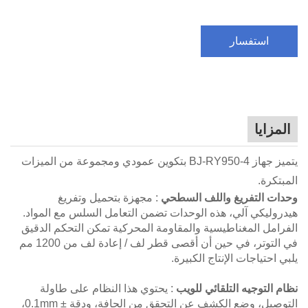
استفسار
المزايا
يتميز جهاز BJ-RY950-4 بتكوين عمودي ومجموعة من الميزات
المبتكرة.
وحدات التفريغ واللف السطحي
: مجهزة بتحميل وتفريغ
هيدروليكي آلي، هذه الوحدات تضمن التعامل السلس مع المواد.
الفرامل المغناطيسية والمقاومة المحركية تمكن التحكم الدقيق
في التوتر، في حين أن أقصى قطر لف / إعادة لف من 1200 مم
يلبي احتياجات الإنتاج الكبيرة.
نظام التوجيه التلقائي للويب
: يحتوي هذا النظام على طاولة
التوصيل، وضع الكشف عن التحقق من الحافة، ودقة ± 0.1mm،