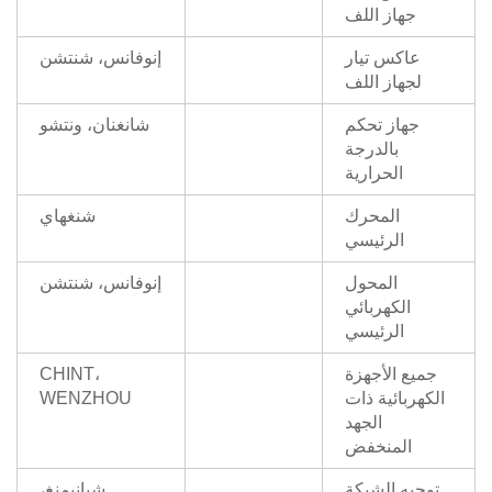
جهاز اللف
عاكس تيار
إنوفانس، شنتشن
لجهاز اللف
جهاز تحكم
شانغنان، ونتشو
بالدرجة
الحرارية
المحرك
شنغهاي
الرئيسي
المحول
إنوفانس، شنتشن
الكهربائي
الرئيسي
جميع الأجهزة
CHINT،
الكهربائية ذات
WENZHOU
الجهد
المنخفض
توجيه الشبكة
شيانيمنغ،