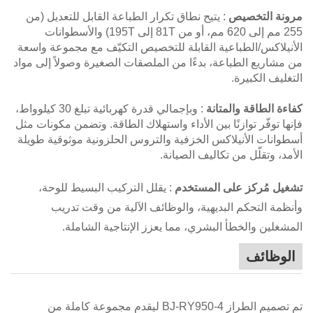
مرونة التخصيص
: يتيح نطاق تكرار الطباعة القابل للتعديل (من
255 مم إلى 620 مم، أو من 81T إلى 195T) والأسطوانات
الأنيلاكس/الطباعية القابلة للتخصيص التكيّف مع مجموعة واسعة
من مشاريع الطباعة، بدءًا من الملصقات الصغيرة وصولاً إلى مواد
التغليف الكبيرة.
كفاءة الطاقة والمتانة
: وبإجمالي قدرة كهربائية تبلغ 30 كيلوواط،
فإنها توفّر توازنًا بين الأداء واستهلاك الطاقة. وتضمن مكونات مثل
أسطوانات الأنيلاكس الخزفية والتروس الحلزونية موثوقية طويلة
الأمد، وتقلّل من تكاليف الصيانة.
تشغيل مُركز على المستخدم
: يقلل التركيب البسيط للوحة،
وأنظمة التحكم البديهية، والوظائف الآلية من وقت تدريب
المشغلين والخطأ البشري، مما يعزز الإنتاجية الشاملة.
الوظائف
تم تصميم الطراز BJ-RY950-4 ليقدم مجموعة كاملة من