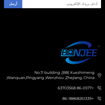
أرسل
No.11 building ,(B8) Xuezhimeng
,Wanquan,Pingyang ,Wenzhou ,Zhejiang, China
+86-0577 63703568
+86-18868261339