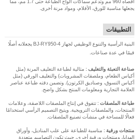
أقصاه 960 مم وتدعم سماكات ألواح الطباعة حتى 1.7 مم، مما
يجعلها مناسبة للورق، الأفلام، ومواد مرنة أخرى.
التطبيقات
البنية الرأسية والتنوع الوظيفي لجهاز BJ-RY950-4 يجعلانه أصلًا
قيمًا في عدة صناعات.
صناعة التعبئة والتغليف
: مثالية لطباعة التغليف المرنة (مثل
أكياس الطعام، وملصقات المشروبات) والتغليف الورقي (مثل
أكياس التسوق، وصناديق الكرتون). وتضمن دقته طباعة عناصر
العلامة التجارية ومعلومات المنتج بشكل واضح.
طباعة الملصقات
: تتفوق في إنتاج الملصقات اللاصقة، وعلامات
المنتجات، والملصقات الترويجية. ويتيح التصميم الرأسي استخدامًا
فعالًا للمساحة في منشآت تصنيع الملصقات.
منتجات ورقية
: مناسبة للطباعة على علب المناديل، وأوراق
الهدايا، ومنتجات ورقية أخرى، حيث تكون التصاميم متعددة