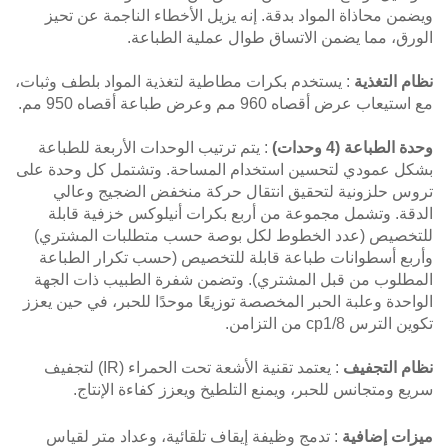
ويضمن محاذاة المواد بدقة. إنه يزيل الأخطاء الناجمة عن تحيز
الورق، مما يضمن الاتساق طوال عملية الطباعة.
نظام التغذية
: يستخدم بكرات مطاطية لتغذية المواد بلطف وثبات،
مع استيعاب عرض أقصاه 960 مم وعرض طباعة أقصاه 950 مم.
وحدة الطباعة (4 وحدات)
: يتم ترتيب الوحدات الأربعة للطباعة
بشكل عمودي لتحسين استخدام المساحة. وتشتمل كل وحدة على
تروس حلزونية لتحقيق انتقال حركة منخفض الضجيج وعالي
الدقة. وتشمل مجموعة من أربع بكرات أنيلوكس خزفية قابلة
للتخصيص (عدد الخطوط لكل بوصة حسب متطلبات المشتري)
وأربع أسطوانات طباعة قابلة للتخصيص (حسب تكرار الطباعة
المطلوب من قبل المشتري). وتضمن شفرة الطبيب ذات الجهة
الواحدة وعلبة الحبر المخصصة توزيعًا موحدًا للحبر، في حين يعزز
تكوين الترس cp1/8 من التزامن.
نظام التجفيف
: يعتمد تقنية الأشعة تحت الحمراء (IR) لتجفيف
سريع ومتجانس للحبر، ويمنع التلطيخ ويعزز كفاءة الإنتاج.
ميزات إضافية
: تدمج وظيفة إيقاف تلقائية، وعداد متر لقياس