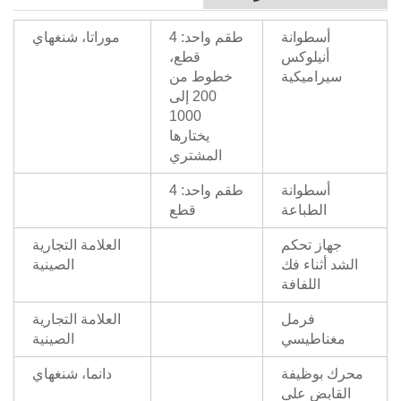
أسطوانة
طقم واحد: 4
موراتا، شنغهاي
أنيلوكس
قطع،
سيراميكية
خطوط من
200 إلى
1000
يختارها
المشتري
أسطوانة
طقم واحد: 4
الطباعة
قطع
جهاز تحكم
العلامة التجارية
الشد أثناء فك
الصينية
اللفافة
فرمل
العلامة التجارية
مغناطيسي
الصينية
محرك بوظيفة
دانما، شنغهاي
القابض على