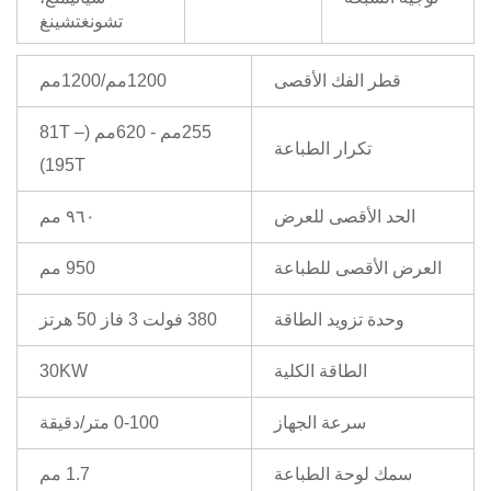
تشونغتشينغ
قطر الفك الأقصى
1200مم/1200مم
255مم - 620مم (81T –
تكرار الطباعة
195T)
الحد الأقصى للعرض
٩٦٠ مم
العرض الأقصى للطباعة
950 مم
وحدة تزويد الطاقة
380 فولت 3 فاز 50 هرتز
الطاقة الكلية
30KW
سرعة الجهاز
0-100 متر/دقيقة
سمك لوحة الطباعة
1.7 مم