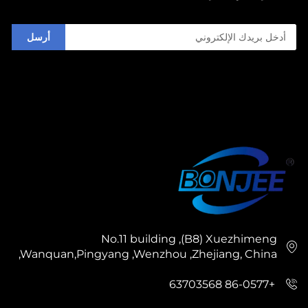
أرسل
No.11 building ,(B8) Xuezhimeng
,Wanquan,Pingyang ,Wenzhou ,Zhejiang, China
+86-0577 63703568