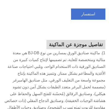
استفسار
تفاصيل موجزة عن الماكينة
1). ماكينة صناديق الورق بمسارين من نوع BJ-DB هي معدة
مثالية ومتخصصة للغاية، تم تصميمها لإنتاج كميات كبيرة من
الصناديق الورقية ذات الاستخدام الواحد، وتلبي احتياجات صناعة
الأغذية والمطاعم بشكل ممتاز. وتتميز هذه الماكينة بإنتاج
مجموعة واسعة من التغليف الورقي، مثل صناديق الهامبرغر
(مصممة لحمل البرغر متعدد الطبقات بشكل آمن دون تشوه
هيكلي)، وصناديق الرقائق (مُحسّنة للفتح السهل والحفاظ على
هشاشة الوجبات الخفيفة)، وصناديق الدجاج المقلي (ذات خصائص
مقاومة للزيوت تمنع تسرب الشحوم)، وصناديق وجبات الأطفال