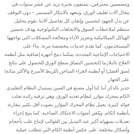
ومصممين محترفين، يتمتعون بخبرة تزيد عن عشر سنوات في
مجال آلات تغليف الورق، ونتعهد بالابتكار المستمر – دون التوقف
عن بذل الجهود لتحسين وإتقان كل تفاصيل آلاتنا. نقوم بتحليل
منتظم لملاحظات السوق والاتجاهات التكنولوجية بهدف تحسين
الهياكل الميكانيكية وتعزيز الأداء ومعالجة المشكلات التي يواجهها
المستخدمون. كما نقدم خدمات مخصصة مرنة: بناءً على
الاحتياجات الإنتاجية المحددة، يمكننا دمج أجهزة إضافية مثل أنظمة
العلاج بالبلازما (لتحسين التصاق سطح الورق للحصول على نتائج
لصق أفضل) أو أنظمة الغراء الساخن (للربط الأسرع والأكثر متانة)
على الجهاز.
جدير بالذكر أننا كنا أول مصنع في الصين يستبدل النظام التقليدي
الكام بمحرك مؤازر لنظام تغذية الورق، وهي ترقية رائدة تجلب
فوائد كبيرة. يعمل نظام المحرك المؤازر بصوت أقل بكثير مقارنة
بأنظمة الكام، ويُلغي أصوات الاحتكاك الصاخبة. كما يتيح إجراء
تعديلات بسهولة أكبر عند التبديل بين القوالب لإنتاج علب بأحجام
وأشكال مختلفة: على عكس أنظمة الكام التي تتطلب عملية