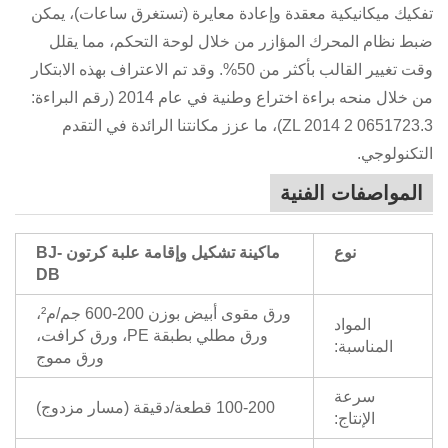
تفكيك ميكانيكية معقدة وإعادة معايرة (تستغرق ساعات)، يمكن
ضبط نظام المحرك المؤازر من خلال لوحة التحكم، مما يقلل
وقت تغيير القالب بأكثر من 50%. وقد تم الاعتراف بهذه الابتكار
من خلال منحه براءة اختراع وطنية في عام 2014 (رقم البراءة:
ZL 2014 2 0651723.3)، ما عزز مكانتنا الرائدة في التقدم
التكنولوجي.
المواصفات الفنية
نوع
ماكينة تشكيل وإقامة علبة كرتون BJ-
DB
ورق مقوى أبيض بوزن 200-600 جم/م²،
المواد
ورق مطلي بطبقة PE، ورق كرافت،
المناسبة:
ورق مموج
سرعة
100-200 قطعة/دقيقة (مسار مزدوج)
الإنتاج: