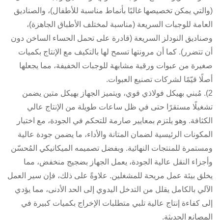
(والتي يمكن تخصيصها غالبًا بأنماط مناسبة للأطفال)، والصناديق
العامة للوجبات السريعة (مناسبة لمختلف الأطباق الجاهزة)،
وصناديق النودلز السريعة (قادرة على تحمل الحساء الساخن دون
أن تتضرر). كما أن مرونتها تسمح لها بالتكيف مع الإنتاج بكميات
صغيرة من عبوات ورقية مشابهة للوجبات الخفيفة، مما يجعلها
أصلًا قيّمًا لشركات تصنيع العبوات.
2). مُبني بهيكل فولاذي قوي، ويتميز الجهاز بهيكل متين يضمن
تشغيلًا مستقرًا حتى في ظل ساعات طويلة من الإنتاج عالي
الكثافة. وهو يلتزم بمعايير صارمة للتحكم في الجودة، مع اختيار
المكونات الرئيسية لضمان المتانة والأداء، ما يضمن جودة عالية
ومستمرة للمنتجات النهائية. وبفضل تصميمه الميكانيكي المُحسّن
وأجزاء النقل عالية الجودة، يعمل الجهاز بضجيج منخفض، مما
يخلق بيئة عمل مريحة للمشغلين. علاوةً على ذلك، فإن سير العمل
الآلي بالكامل يقلل من التدخل اليدوي إلى الحد الأدنى، مما يؤدي
إلى كفاءة إنتاج عالية تلبي متطلبات الإخراج بكميات كبيرة في
المصانع الحديثة.