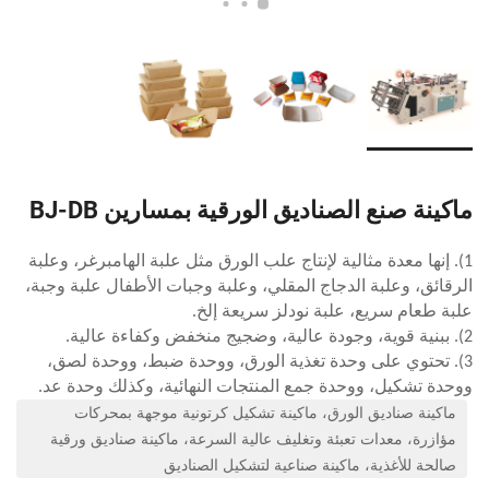
ماكينة صنع الصناديق الورقية بمسارين BJ-DB
1). إنها معدة مثالية لإنتاج علب الورق مثل علبة الهامبرغر، وعلبة
الرقائق، وعلبة الدجاج المقلي، وعلبة وجبات الأطفال
علبة وجبة،
علبة طعام سريع، علبة نودلز سريعة إلخ.
2). ببنية قوية، وجودة عالية، وضجيج منخفض وكفاءة عالية.
3). تحتوي على وحدة تغذية الورق، ووحدة ضبط، ووحدة لصق،
ووحدة تشكيل، ووحدة جمع المنتجات النهائية، وكذلك وحدة عد.
ماكينة صناديق الورق، ماكينة تشكيل كرتونية موجهة بمحركات
مؤازرة، معدات تعبئة وتغليف عالية السرعة، ماكينة صناديق ورقية
صالحة للأغذية، ماكينة صناعية لتشكيل الصناديق