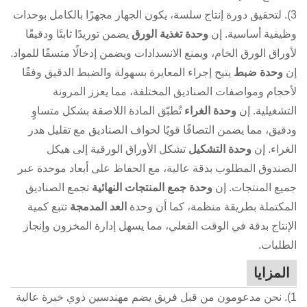
3). لتحقيق دورة إنتاج سلسة، يكون الجهاز مجهزًا بالكامل بوحدات
وظيفية أساسية. إن
وحدة تغذية الورق
يضمن توريدًا ثابتًا ودقيقًا
لأوراق الورق الخام، ويمنع الانسدادات ويضمن إدخالًا متسقًا للمواد.
إن
وحدة ضبط
يتيح إجراء المعايرة بسهولة والضبط الدقيق وفقًا
لأحجام ومواصفات الصناديق المختلفة، مما يعزز المرونة
التشغيلية. إن
وحدة الغراء
تُطبّق المادة اللاصقة بشكل متساوٍ
ودقيق، مما يضمن التصاقًا قويًا لحواف الصناديق مع تقليل هدر
الغراء. إن
وحدة التشكيل
تشكل الأوراق الورقية إلى هيكل
الصندوق المطلوب بدقة عالية، مع الحفاظ على أبعاد موحدة عبر
جميع المنتجات. إن
وحدة جمع المنتجات النهائية
تجمع الصناديق
المكتملة بطريقة منظمة، كما أن وحدة
العد المدمجة
تتبع كمية
الإنتاج بدقة في الوقت الفعلي، مما يسهل إدارة المخزون وإنجاز
الطلبات.
المزايا
1). نحن مدعومون من قبل فريق يضم مهندسين ذوي خبرة عالية