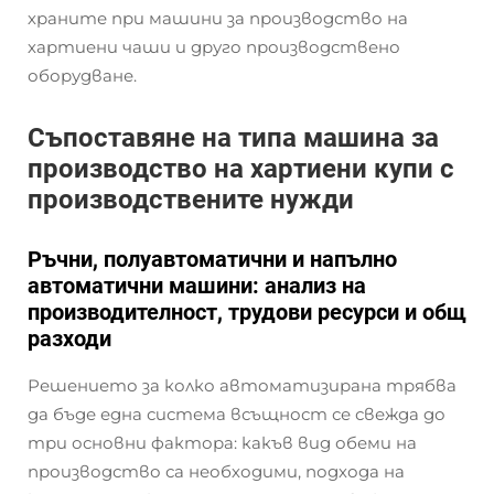
храните при машини за производство на
хартиени чаши и друго производствено
оборудване.
Съпоставяне на типа машина за
производство на хартиени купи с
производствените нужди
Ръчни, полуавтоматични и напълно
автоматични машини: анализ на
производителност, трудови ресурси и общ
разходи
Решението за колко автоматизирана трябва
да бъде една система всъщност се свежда до
три основни фактора: какъв вид обеми на
производство са необходими, подхода на