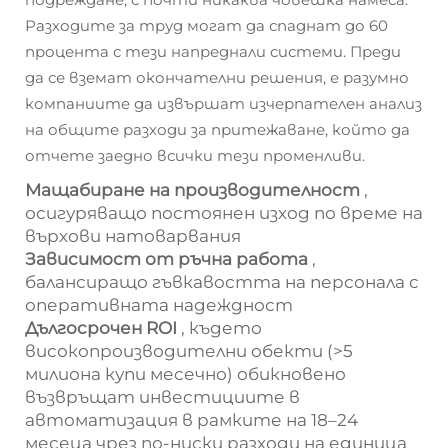
Разходите за труд могат да спаднат до 60
процента с тези напреднали системи. Преди
да се вземат окончателни решения, е разумно
компаниите да извършат изчерпателен анализ
на общите разходи за притежаване, който да
отчете заедно всички тези променливи.
Мащабиране на производителност
,
осигуряващо постоянен изход по време на
върхови натоварвания
Зависимост от ръчна работа
,
балансиращо гъвкавостта на персонала с
оперативната надеждност
Дългосрочен ROI
, където
високопроизводителни обекти (>5
милиона купи месечно) обикновено
възвръщат инвестициите в
автоматизация в рамките на 18–24
месеца чрез по-ниски разходи на единица