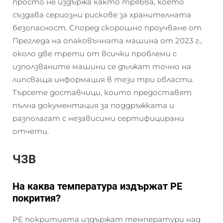
просто не издържа както трябва, което
създава сериозни рискове за хранителната
безопасност. Според скорошно проучване от
Прегледа на опаковъчната машина от 2023 г.,
около две трети от всички проблеми с
използваните машини се дължат точно на
липсваща информация в тези три области.
Търсете доставчици, които предоставят
пълна документация за поддръжката и
разполагат с независими сертифицирани
отчети.
ЧЗВ
На каква температура издържат PE
покрития?
PE покритията издържат температури над