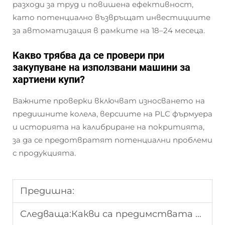
разходи за труд и повишена ефективност,
като потенциално възвръщат инвестициите
за автоматизация в рамките на 18–24 месеца.
Какво трябва да се провери при
закупуване на използвани машини за
хартиени купи?
Важните проверки включват износването на
предишните колела, версиите на PLC фърмуера
и историята на калибриране на покритията,
за да се предотвратят потенциални проблеми
с продукцията.
Предишна:
Следваща:
Какви са предимствата на автоматичните машини за хартиени обядни кутии