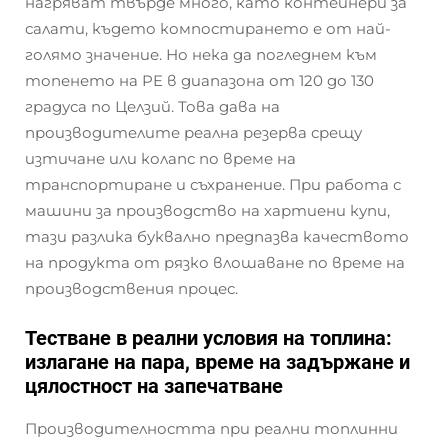
нагряват твърде много, като контейнери за
салати, където компостирането е от най-
голямо значение. Но нека да погледнем към
топенето на PE в диапазона от 120 до 130
градуса по Целзий. Това дава на
производителите реална резерва срещу
изтичане или колапс по време на
транспортиране и съхранение. При работа с
машини за производство на хартиени купи,
тази разлика буквално предпазва качеството
на продукта от рязко влошаване по време на
производствения процес.
Тестване в реални условия на топлина:
излагане на пара, време на задържане и
цялостност на запечатване
Производителността при реални топлинни