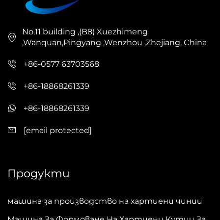
No.11 building ,(B8) Xuezhimeng
,Wanquan,Pingyang ,Wenzhou ,Zhejiang, China
+86-0577 63703568
+86-18868261339
+86-18868261339
[email protected]
Продукти
машина за производство на хартиени чинии
Машина За Формоване На Хартиени Кутии За