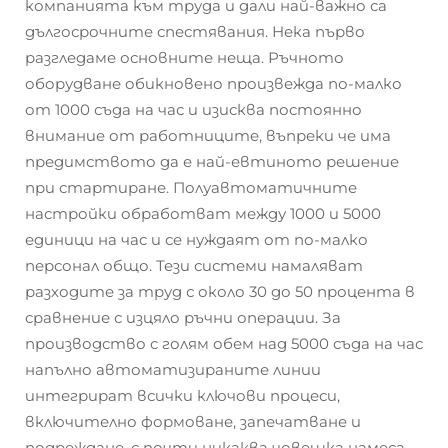
компанията към труда и дали най-важно са
дългосрочните спестявания. Нека първо
разгледаме основните неща. Ръчното
оборудване обикновено произвежда по-малко
от 1000 съда на час и изисква постоянно
внимание от работниците, въпреки че има
предимството да е най-евтиното решение
при стартиране. Полуавтоматичните
настройки обработват между 1000 и 5000
единици на час и се нуждаят от по-малко
персонал общо. Тези системи намаляват
разходите за труд с около 30 до 50 процента в
сравнение с изцяло ръчни операции. За
производство с голям обем над 5000 съда на час
напълно автоматизираните линии
интегрират всички ключови процеси,
включително формоване, запечатване и
подреждане, с почти никаква човешка намеса.