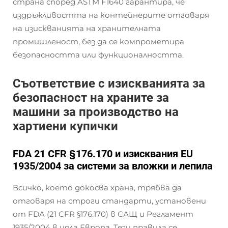
страна според ASTM F1640 гарантира, че
издръжливостта на контейнерите отговаря
на изискванията на хранителната
промишленост, без да се компрометира
безопасността или функционалността.
Съответствие с изискванията за
безопасност на храните за
машини за производство на
хартиени купички
FDA 21 CFR §176.170 и изисквания EU
1935/2004 за системи за вложки и лепила
Всичко, което докосва храна, трябва да
отговаря на строги стандарти, установени
от FDA (21 CFR §176.170) в САЩ и Регламент
1935/2004 в цяла Европа. Тези правила се