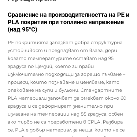
Сравнение на производителността на PE и
PLA покрития при топлинно напрежение
(над 95°C)
PE покритията запазват добра структурна
устойчивост и предпазват от влага, дори
когато температурите остават над 95
градуса по Целзий, което ги прави
изключително подходящи за горещо пълване –
процеси, които познаваме и ценяваме, като
опаковане на супи и бульони. Стандартните
PLA материали започват да омекват около 60
градуса и се деформират значително при
излагане на темперации над 85 градуса, освен
ако първо не са преработени в CPLA. Разбира
се, PLA е добър материал за неща, които не се