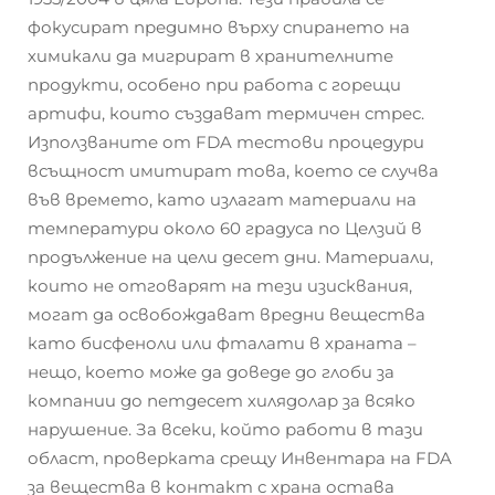
фокусират предимно върху спирането на
химикали да мигрират в хранителните
продукти, особено при работа с горещи
артифи, които създават термичен стрес.
Използваните от FDA тестови процедури
всъщност имитират това, което се случва
във времето, като излагат материали на
температури около 60 градуса по Целзий в
продължение на цели десет дни. Материали,
които не отговарят на тези изисквания,
могат да освобождават вредни вещества
като бисфеноли или фталати в храната –
нещо, което може да доведе до глоби за
компании до петдесет хилядолар за всяко
нарушение. За всеки, който работи в тази
област, проверката срещу Инвентара на FDA
за вещества в контакт с храна остава