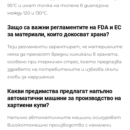
95°C и имат точка на топене в диапазона
между 120 и 130°C.
Защо са важни регламентите на FDA и ЕС
за материали, които докосват храна?
Тези регламенти гарантират, че материалите
няма да пренасят вредни химикали в храната,
особено при термичен стрес, което предпазва
здравето на потребителите и избягва скъпи
глоби за нарушения.
Какви предимства предлагат напълно
автоматични машини за производство на
хартиени купи?
Напълно автоматичните машини осигуряват
високотомашно производство с намалени