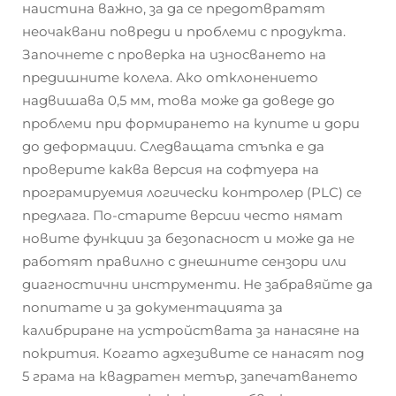
наистина важно, за да се предотвратят
неочаквани повреди и проблеми с продукта.
Започнете с проверка на износването на
предишните колела. Ако отклонението
надвишава 0,5 мм, това може да доведе до
проблеми при формирането на купите и дори
до деформации. Следващата стъпка е да
проверите каква версия на софтуера на
програмируемия логически контролер (PLC) се
предлага. По-старите версии често нямат
новите функции за безопасност и може да не
работят правилно с днешните сензори или
диагностични инструменти. Не забравяйте да
попитате и за документацията за
калибриране на устройствата за нанасяне на
покрития. Когато адхезивите се нанасят под
5 грама на квадратен метър, запечатването