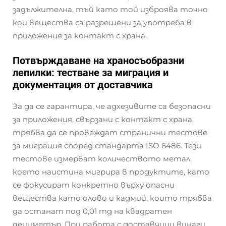
задължителна, тъй като той изброява точно
кои вещества са разрешени за употреба в
приложения за контакт с храна.
Потвърждаване на храносъобразни
лепилки: тестване за миграция и
документация от доставчика
За да се гарантира, че адхезивите са безопасни
за приложения, свързани с контакт с храна,
трябва да се провеждат странични тестове
за миграция според стандарта ISO 6486. Тези
тестове измерват количеството метал,
което наистина мигрира в продуктите, като
се фокусират конкретно върху опасни
вещества като олово и кадмий, които трябва
да останат под 0,01 mg на квадратен
дециметър. При работа с доставчици винаги