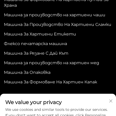
Храна
Машина за производство на хартиени чаши
Машина За Производство На Хартиени Сламки
Машина За Хартиени Етикети
Флексо печатарска машина
Машина За Рязане С Дай Кът
Машина за производство на хартиен мед
Машина За Опаковка
Машина За Формоване На Хартиен Капак
We value your privacy
We use cookies and similar tools to provide our services.
If you don't want to accept all cookies, click Personalize