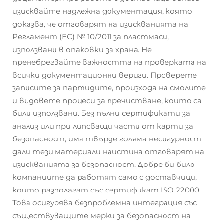
изисквайте надлежна документация, която
доказва, че отговарят на изискванията на
Регламент (ЕС) № 10/2011 за пластмаси,
използвани в опаковки за храна. Не
пренебрегвайте важността на проверката на
всички документационни вериги. Проверете
записите за партидите, произхода на смолите
и видовете процеси за пречистване, които са
били използвани. Без пълни сертификати за
анализ или при липсващи части от карти за
безопасност, има твърде голяма несигурност
дали тези материали наистина отговарят на
изискванията за безопасност. Добре би било
компаниите да работят само с доставчици,
които разполагат със сертификат ISO 22000.
Това осигурява безпроблемна интеграция със
съществуващите мерки за безопасност на