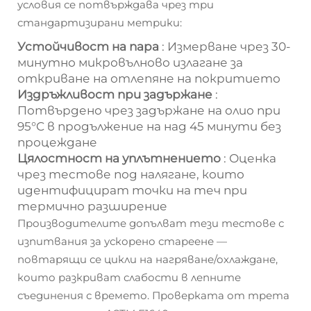
условия се потвърждава чрез три
стандартизирани метрики:
Устойчивост на пара
: Измерване чрез 30-
минутно микровълново излагане за
откриване на отлепяне на покритието
Издръжливост при задържане
:
Потвърдено чрез задържане на олио при
95°C в продължение на над 45 минути без
процеждане
Цялостност на уплътнението
: Оценка
чрез тестове под налягане, които
идентифицират точки на теч при
термично разширение
Производителите допълват тези тестове с
изпитвания за ускорено стареене —
повтарящи се цикли на нагряване/охлаждане,
които разкриват слабости в лепните
съединения с времето. Проверката от трета