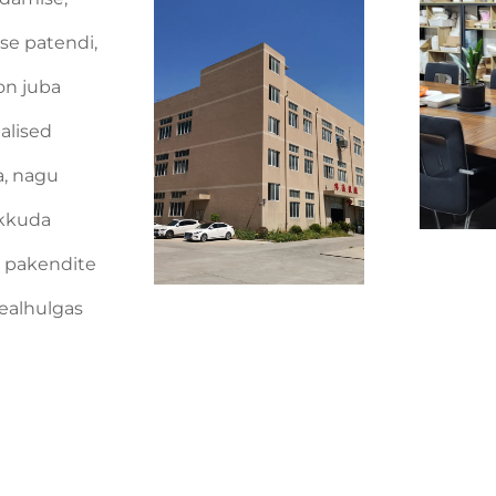
se patendi,
on juba
alised
a, nagu
akkuda
t pakendite
ealhulgas