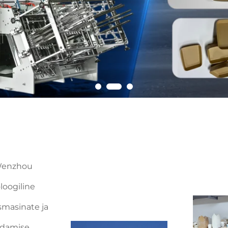
 Wenzhou
loogiline
smasinate ja
ndamise,