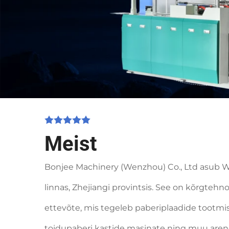
Meist
Bonjee Machinery (Wenzhou) Co., Ltd asub
linnas, Zhejiangi provintsis. See on kõrgtehno
ettevõte, mis tegeleb paberiplaadide tootmi
toidupaberi kastide masinate ning muu are