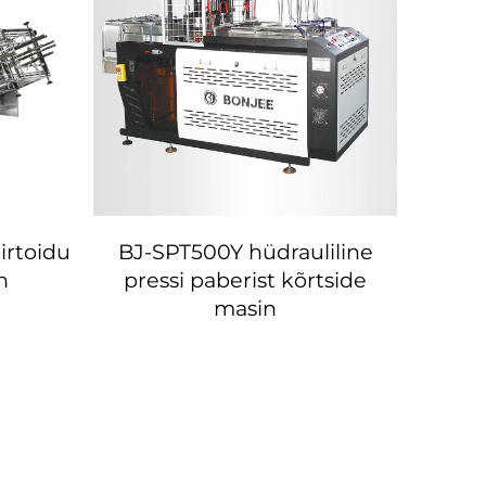
irtoidu
BJ-SPT500Y hüdrauliline
n
pressi paberist kõrtside
tootm
masin
valmi