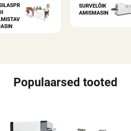
SILASPR
SURVELÕIK
DI
AMISMASIN
LMISTAV
MASIN
Populaarsed tooted