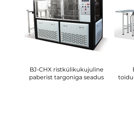
kide
BJ-CHX ristkülikukujuline
sin
paberist targoniga seadus
toidu