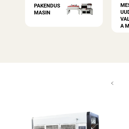
ME
PAKENDUS
UU
MASIN
VA
A 