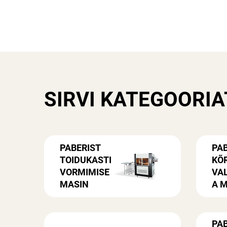
SIRVI KATEGOORIA
PABERIST
PAB
TOIDUKASTI
KÕ
VORMIMISE
VA
MASIN
A 
PAB