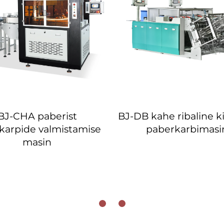
BJ-CHA paberist
BJ-DB kahe ribaline ki
karpide valmistamise
paberkarbimasi
masin