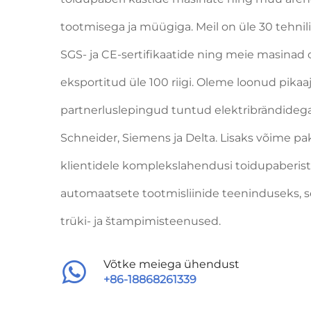
tootmisega ja müügiga. Meil on üle 30 tehnili
SGS- ja CE-sertifikaatide ning meie masinad 
eksportitud üle 100 riigi. Oleme loonud pikaaj
partnerluslepingud tuntud elektribrändideg
Schneider, Siemens ja Delta. Lisaks võime p
klientidele komplekslahendusi toidupaberis
automaatsete tootmisliinide teeninduseks, s
trüki- ja štampimisteenused.
+86-18868261339