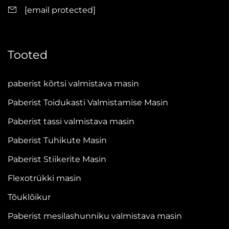
[email protected]
erikujulisi kaste või täidate suurte koguste tellimusi –
see masin kohaneb sujuvalt erinevate tootmistöö
tingimustega. Kui kõrgtehnoloogilise ettevõtte, kelle
Tooted
tegevus ulatub üle 100 riigi, oleme me optimeerinud
paberist toidukastide valmistusmasina kõik aspektid,
paberist kõrtsi valmistava masin
tagades usaldusväärsuse, vastupidavuse ja
Paberist Toidukasti Valmistamise Masin
keskkonnasõbralikkuse, mistõttu on see strateegiline
Paberist tassi valmistava masin
investeering ettevõtetele, kes soovivad jääda
Paberist Tuhikute Masin
konkurentsivõimeliseks rahvusvahelises
pakenditööstuses.
Paberist Stiikerite Masin
Flexotrükki masin
Meie paberist toidukastide valmistusmasina
Tõuklõikur
peamised eelised
Paberist mesilashunniku valmistava masin
1. Erakordne tootmis- ja väljundkiirus