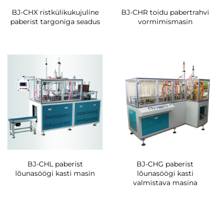
BJ-CHX ristkülikukujuline
BJ-CHR toidu pabertrahvi
paberist targoniga seadus
vormimismasin
BJ-CHL paberist
BJ-CHG paberist
lõunasöögi kasti masin
lõunasöögi kasti
valmistava masina