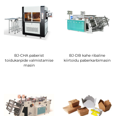
BJ-CHA paberist
BJ-DB kahe ribaline
toidukarpide valmistamise
kiirtoidu paberkarbimasin
masin