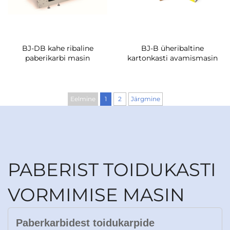
BJ-DB kahe ribaline
BJ-B üheribaltine
paberikarbi masin
kartonkasti avamismasin
Eelmine
1
2
Järgmine
PABERIST TOIDUKASTI
VORMIMISE MASIN
Paberkarbidest toidukarpide