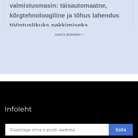
valmistusmasin: täisautomaatne,
kõrgtehnoloogiline ja tõhus lahendus
tööstuslikuks pakkimiseks
VAATA ROHKEM +
Sissejuhatus
Toidupakkimise dünaamilises keskkonnas vajavad
ettevõtted seadmeid, mis tagavad kiiruse,
universaalsuse ja jätkusuutlikkuse tasakaalu, et
vastata muutuvatele turutingimustele. WENZHOU
BONJEE MACHINERY CO.,LTD paberkarbidest
toidukarpide valmistusmasin on ülimodern lahendus,
Infoleht
mille eesmärk on pakkuda täisautomaatset tootmist
kõrgkvaliteedilistest ühekordsetest paberkarpidest
Esita
toidukarpidest B2B-partnertele kogu maailmas. See