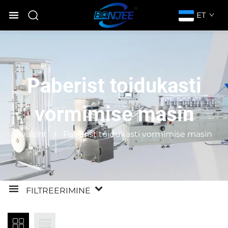
ET
Paberist toidukasti
vormimise masin
Avaleht
Paberist toidukasti vormimise masin
FILTREERIMINE