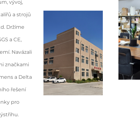
m, vývoj,
lířů a strojů
td. Držíme
SGS a CE,
zemí. Navázali
mi značkami
emens a Delta
ího řešení
inky pro
ýstřihu.