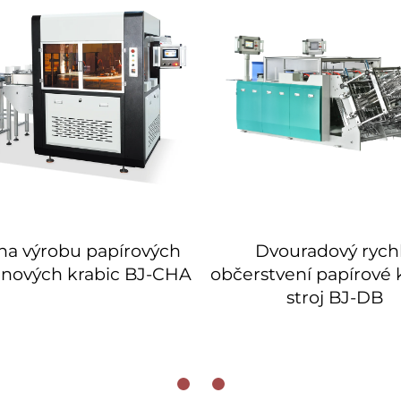
 na výrobu papírových
Dvouradový rych
inových krabic BJ-CHA
občerstvení papírové 
stroj BJ-DB