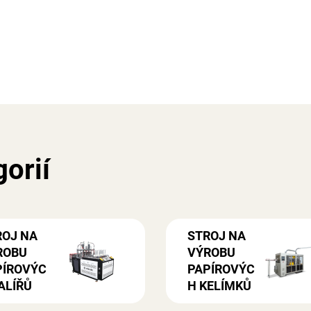
orií
ROJ NA
STROJ NA
ROBU
VÝROBU
PÍROVÝC
PAPÍROVÝC
ALÍŘŮ
H KELÍMKŮ