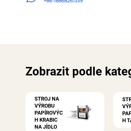
+86-18868261339
Zobrazit podle kateg
STROJ NA
ST
VÝROBU
VÝ
PAPÍROVÝC
PA
H KRABIC
H T
NA JÍDLO