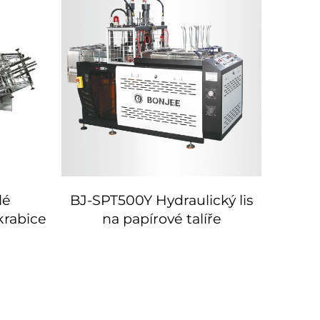
lé
BJ-SPT500Y Hydraulický lis
Vyso
krabice
na papírové talíře
výrob
SPT5