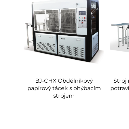
rových
BJ-CHX Obdélníkový
Stroj
-CTA
papírový tácek s ohýbacím
potrav
strojem