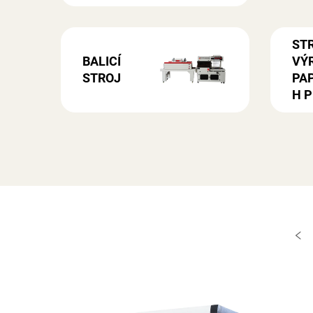
ST
BALICÍ
VÝ
STROJ
PA
H P