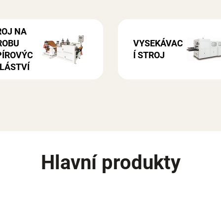
ROJ NA
ROBU
VYSEKÁVAC
PÍROVÝC
Í STROJ
LÁSTVÍ
Hlavní produkty