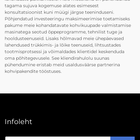
tagama sujuva kogemuse alates esimesest
konsultatsioonist kuni müügi järgse teeninduseni.
Põhjendatud investeeringu maksimeerimise toetamiseks
pakume meie kohandatavate kohvikuupade valmistamise
masinatega seotud õppeprogramme, tehnilist tuge ja
hooldusteenuseid. Lisaks hõlmavad meie ühepäevased
lahendused trükkimis- ja lõike teenuseid, lihtsustades
tootmisprotsessi ja võimaldades klientidel keskenduda
oma põhitegevusele. See kliendirahulolu suunas
pühendumine eristab meid usaldusväärse partnerina
kohvipakendite tööstuses.
Infoleht