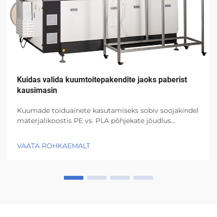
Kuidas valida kuumtoitepakendite jaoks paberist
kausimasin
Kuumade toiduainete kasutamiseks sobiv soojakindel
materjalikoostis PE vs. PLA põhjekate jõudlus
soojuskoormuse all (95°C+) PE põhjekatte puhul säilib
struktuurne tugevus ja niiskus peetakse eemal ka siis,
VAATA ROHKAEMALT
kui temperatuur hoiab end üle 95 kraadi Celsiuse, mis
teeb...