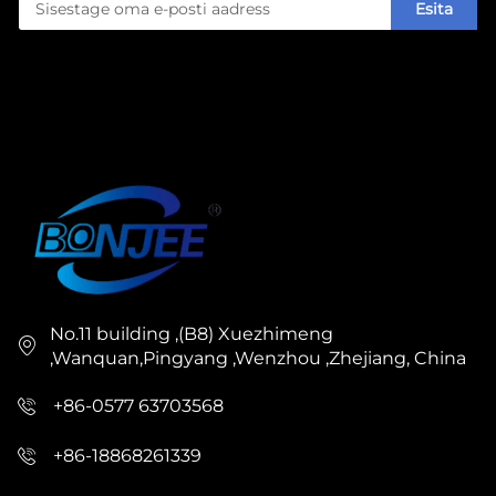
Esita
No.11 building ,(B8) Xuezhimeng
,Wanquan,Pingyang ,Wenzhou ,Zhejiang, China
+86-0577 63703568
+86-18868261339