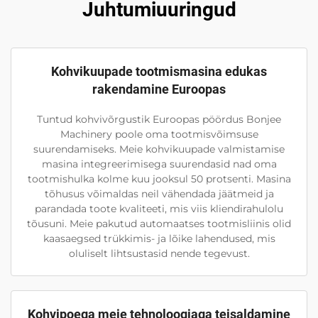
Juhtumiuuringud
Kohvikuupade tootmismasina edukas
rakendamine Euroopas
Tuntud kohvivõrgustik Euroopas pöördus Bonjee
Machinery poole oma tootmisvõimsuse
suurendamiseks. Meie kohvikuupade valmistamise
masina integreerimisega suurendasid nad oma
tootmishulka kolme kuu jooksul 50 protsenti. Masina
tõhusus võimaldas neil vähendada jäätmeid ja
parandada toote kvaliteeti, mis viis kliendirahulolu
tõusuni. Meie pakutud automaatses tootmisliinis olid
kaasaegsed trükkimis- ja lõike lahendused, mis
oluliselt lihtsustasid nende tegevust.
Kohvipoega meie tehnoloogiaga teisaldamine