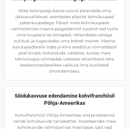
Väike kohvipoeg Aasias soovis parandada oma
jätkusuutlikkust, asendades plastist kohvikuupad
paberkuupadega. Pärast meie kohvikuupade
valmistamise masina paigaldamist suutsid nad toota
oma kuupasid ise kohapeal, vähendades sellega
kulutusi ja tugevdades oma brändi mainet. Masina
kasutajasõbralik liides ja kiire seadistus võimaldasid
poel kiiresti kohanduda, näidates, kuidas meie
tehnoloogia võimaldab väikestel ettevõtetel teha
keskkonnasõbralikke valikuid ilma kvaliteedi
ohverdamiseta.
Sõidukasvuse edendamine kohvifranchiisil
Põhja-Ameerikas
Kohvifranchiisil Põhja-Ameerikas olid probleemid
nende kohvikuivide tarnekettes. Investeerides meie
kohvikuivide valmistamise masinasse, said nad