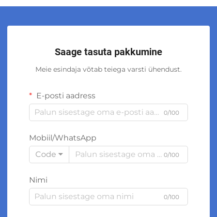
Saage tasuta pakkumine
Meie esindaja võtab teiega varsti ühendust.
E-posti aadress
0/100
Mobiil/WhatsApp
Code
0/100
Nimi
0/100