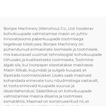
Moodustusmasin
Moodustusmasin
Bonjee Machinery (Wenzhou) Co., Ltd. toodetav
kohvikuupade valmistamise masin on juhtiv
innovatsioonis paberkuupade tootmisega
tegelevas tööstuses. Bonjee Machinery on
pühendunud erimasinate loomisele ja tootmisele,
mis kasutavad uusimat tehnoloogiat kohvikuupade
tõhusaks ja kvaliteetseks tootmiseks. Tootmine
algab siis, kui toorpaper sisestatakse masinasse.
Masin lõikab, kujundab ja sulgeb kuupad, et
lõpetada tootmistsükkel. Lisaks saab masinaid
kohandada erinevate turu nõudmistega vastavalt,
et toota erinevaid kuupade suurusi ja
disainilahendusi. Säästlikkus on kohvikuupade
valmistamise masina disainis ja tootmises
esmatähtis. Masinad on konstrueeritud nii, et