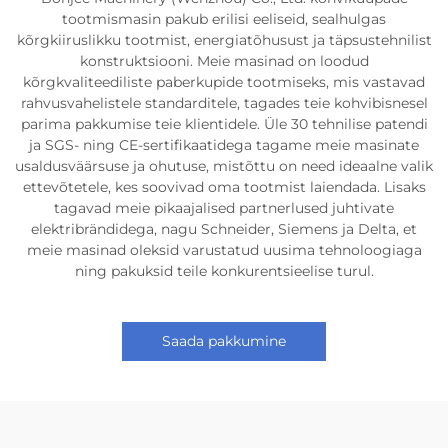
tootmismasin pakub erilisi eeliseid, sealhulgas
kõrgkiiruslikku tootmist, energiatõhusust ja täpsustehnilist
konstruktsiooni. Meie masinad on loodud
kõrgkvaliteediliste paberkupide tootmiseks, mis vastavad
rahvusvahelistele standarditele, tagades teie kohvibisnesel
parima pakkumise teie klientidele. Üle 30 tehnilise patendi
ja SGS- ning CE-sertifikaatidega tagame meie masinate
usaldusväärsuse ja ohutuse, mistõttu on need ideaalne valik
ettevõtetele, kes soovivad oma tootmist laiendada. Lisaks
tagavad meie pikaajalised partnerlused juhtivate
elektribrändidega, nagu Schneider, Siemens ja Delta, et
meie masinad oleksid varustatud uusima tehnoloogiaga
ning pakuksid teile konkurentsieelise turul.
Saada pakkumine