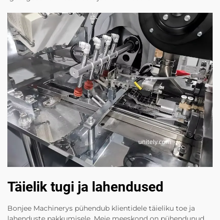
Täielik tugi ja lahendused
Bonjee Machinerys pühendub klientidele täieliku toe ja
lahenduste pakkumisele. Meie meeskond on pühendunud