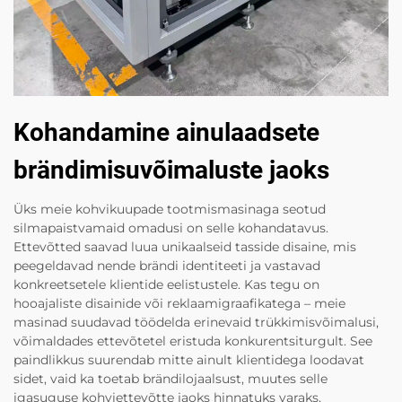
Kohandamine ainulaadsete
brändimisuvõimaluste jaoks
Üks meie kohvikuupade tootmismasinaga seotud
silmapaistvamaid omadusi on selle kohandatavus.
Ettevõtted saavad luua unikaalseid tasside disaine, mis
peegeldavad nende brändi identiteeti ja vastavad
konkreetsetele klientide eelistustele. Kas tegu on
hooajaliste disainide või reklaamigraafikatega – meie
masinad suudavad töödelda erinevaid trükkimisvõimalusi,
võimaldades ettevõtetel eristuda konkurentsiturgult. See
paindlikkus suurendab mitte ainult klientidega loodavat
sidet, vaid ka toetab brändilojaalsust, muutes selle
igasuguse kohviettevõtte jaoks hinnatuks varaks.