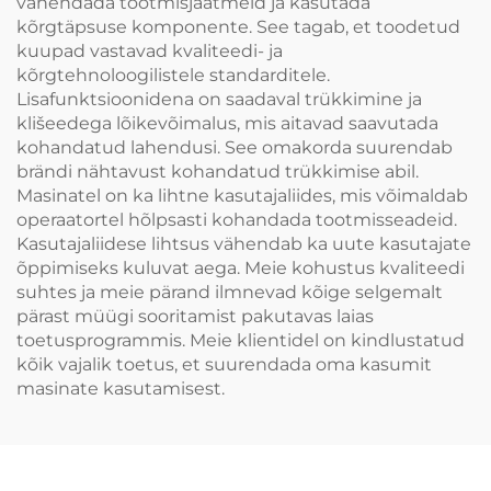
vähendada tootmisjäätmeid ja kasutada
kõrgtäpsuse komponente. See tagab, et toodetud
kuupad vastavad kvaliteedi- ja
kõrgtehnoloogilistele standarditele.
Lisafunktsioonidena on saadaval trükkimine ja
klišeedega lõikevõimalus, mis aitavad saavutada
kohandatud lahendusi. See omakorda suurendab
brändi nähtavust kohandatud trükkimise abil.
Masinatel on ka lihtne kasutajaliides, mis võimaldab
operaatortel hõlpsasti kohandada tootmisseadeid.
Kasutajaliidese lihtsus vähendab ka uute kasutajate
õppimiseks kuluvat aega. Meie kohustus kvaliteedi
suhtes ja meie pärand ilmnevad kõige selgemalt
pärast müügi sooritamist pakutavas laias
toetusprogrammis. Meie klientidel on kindlustatud
kõik vajalik toetus, et suurendada oma kasumit
masinate kasutamisest.