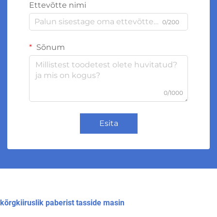
Ettevõtte nimi
0/200
Sõnum
0/1000
Esita
kõrgkiiruslik paberist tasside masin