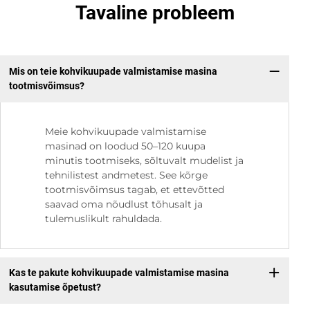
Tavaline probleem
Mis on teie kohvikuupade valmistamise masina
tootmisvõimsus?
Meie kohvikuupade valmistamise
masinad on loodud 50–120 kuupa
minutis tootmiseks, sõltuvalt mudelist ja
tehnilistest andmetest. See kõrge
tootmisvõimsus tagab, et ettevõtted
saavad oma nõudlust tõhusalt ja
tulemuslikult rahuldada.
Kas te pakute kohvikuupade valmistamise masina
kasutamise õpetust?