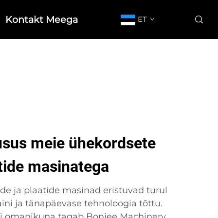
Kontakt Meega
ET
usus meie ühekordsete
atide masinatega
de ja plaatide masinad eristuvad turul
ini ja tänapäevase tehnoloogia tõttu.
ndi omanikuna tagab Bonjee Machinery