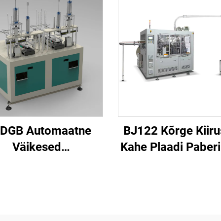
-DGB Automaatne
BJ122 Kõrge Kiir
Väikesed
Kahe Plaadi Paberi
okipaberikausid
Moodustusmas
Valmistav
Vormimismasin