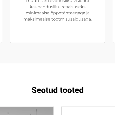
muutes ettevõtlusliku visiooni
kaubandusliku reaalsuseks
minimaalse õppetähtaegaga ja
maksimaalse tootmisusaldusaga.
Seotud tooted