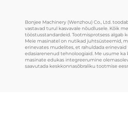
Bonjee Machinery (Wenzhou) Co., Ltd. toodab 
vastavad turul kasvavale nõudlusele. Kõik m
tööstusstandardeid. Tootmisprotsess algab kõr
Meie masinatel on nutikad juhtsüsteemid, mi
erinevates mudelites, et rahuldada erinevai
edasiarenenud tehnoloogiaid. Me usume ka kõ
masinate edukas integreerumine olemasolevat
saavutada keskkonnasõbraliku tootmise ees