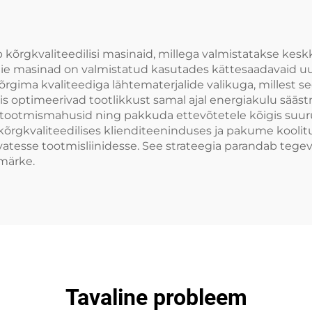
kõrgkvaliteedilisi masinaid, millega valmistatakse kesk
eie masinad on valmistatud kasutades kättesaadavaid u
gima kvaliteediga lähtematerjalide valikuga, millest seej
s optimeerivad tootlikkust samal ajal energiakulu sääst
d tootmismahusid ning pakkuda ettevõtetele kõigis suu
rgkvaliteedilises klienditeeninduses ja pakume koolitus
esse tootmisliinidesse. See strateegia parandab tegevus
märke.
Tavaline probleem