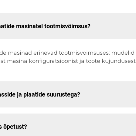
laatide masinatel tootmisvõimsus?
tide masinad erinevad tootmisvõimsuses: mudeli
est masina konfiguratsioonist ja toote kujundusest
asside ja plaatide suurustega?
s õpetust?