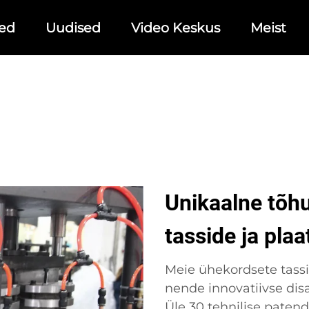
ed
Uudised
Video Keskus
Meist
Unikaalne tõh
tasside ja pla
Meie ühekordsete tassi
nende innovatiivse disa
Üle 30 tehnilise pate