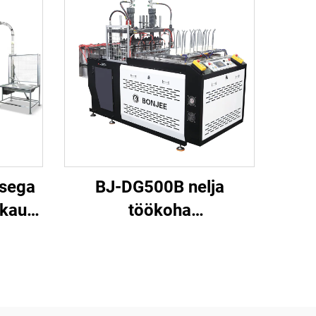
usega
BJ-DG500B nelja
kausi
töökoha
in
paberiplaadimasin