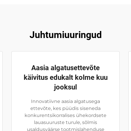
Juhtumiuuringud
Aasia algatusettevõte
käivitus edukalt kolme kuu
jooksul
Innovatiivne aasia algatusega
ettevõte, kes püüdis siseneda
konkurentsikorralises ühekordsete
lauasuuruste turule, sõlmis
usaldusväärse tootmislahenduse