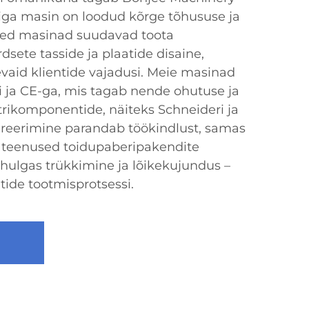
t iga masin on loodud kõrge tõhususe ja
eed masinad suudavad toota
ete tasside ja plaatide disaine,
vaid klientide vajadusi. Meie masinad
-i ja CE-ga, mis tagab nende ohutuse ja
ktrikomponentide, näiteks Schneideri ja
greerimine parandab töökindlust, samas
 teenused toidupaberipakendite
lhulgas trükkimine ja lõikekujundus –
tide tootmisprotsessi.