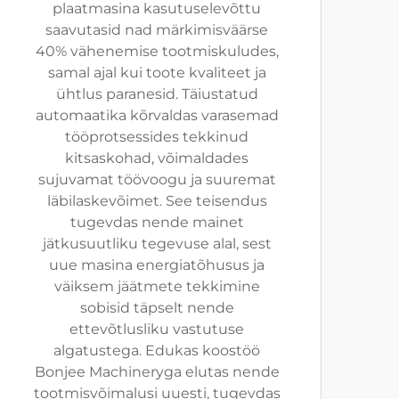
plaatmasina kasutuselevõttu
saavutasid nad märkimisväärse
40% vähenemise tootmiskuludes,
samal ajal kui toote kvaliteet ja
ühtlus paranesid. Täiustatud
automaatika kõrvaldas varasemad
tööprotsessides tekkinud
kitsaskohad, võimaldades
sujuvamat töövoogu ja suuremat
läbilaskevõimet. See teisendus
tugevdas nende mainet
jätkusuutliku tegevuse alal, sest
uue masina energiatõhusus ja
väiksem jäätmete tekkimine
sobisid täpselt nende
ettevõtlusliku vastutuse
algatustega. Edukas koostöö
Bonjee Machineryga elutas nende
tootmisvõimalusi uuesti, tugevdas