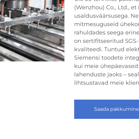
(Wenzhou) Co., Ltd., e
usaldusväärsusega. N
mitmesuguseid ühekords
rahuldades seega erine
on sertifitseeritud SGS
kvaliteedi. Tuntud ele
Siemensi toodete inte
kui meie ühepäevased
lahenduste jaoks – sea
lihtsustavad meie klien
Saada pakkumine