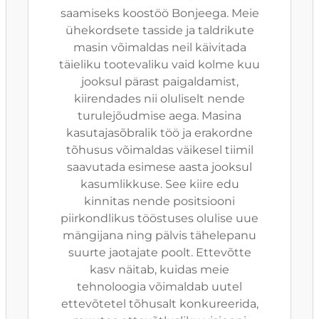
saamiseks koostöö Bonjeega. Meie
ühekordsete tasside ja taldrikute
masin võimaldas neil käivitada
täieliku tootevaliku vaid kolme kuu
jooksul pärast paigaldamist,
kiirendades nii oluliselt nende
turulejõudmise aega. Masina
kasutajasõbralik töö ja erakordne
tõhusus võimaldas väikesel tiimil
saavutada esimese aasta jooksul
kasumlikkuse. See kiire edu
kinnitas nende positsiooni
piirkondlikus tööstuses olulise uue
mängijana ning pälvis tähelepanu
suurte jaotajate poolt. Ettevõtte
kasv näitab, kuidas meie
tehnoloogia võimaldab uutel
ettevõtetel tõhusalt konkureerida,