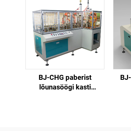
BJ-CHG paberist
BJ
lõunasöögi kasti
valmistava masina
Ko