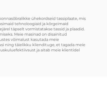
konnasõbralikke ühekordseid tassiplaate, mis
usimaid tehnoloogiaid ja kõrgeimaid
ärel täpselt vormistatakse tassid ja plaadid.
miseks. Meie masinad on disainitud
rustes võimalust kasutada meie
i ning täielikku kliendituge, et tagada meie
kuluefektiivsust ja aitab meie klientidel