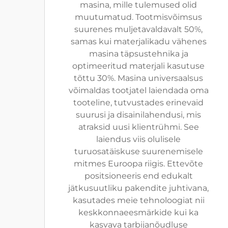
masina, mille tulemused olid
muutumatud. Tootmisvõimsus
suurenes muljetavaldavalt 50%,
samas kui materjalikadu vähenes
masina täpsustehnika ja
optimeeritud materjali kasutuse
tõttu 30%. Masina universaalsus
võimaldas tootjatel laiendada oma
tooteline, tutvustades erinevaid
suurusi ja disainilahendusi, mis
atraksid uusi klientrühmi. See
laiendus viis olulisele
turuosatäiskuse suurenemisele
mitmes Euroopa riigis. Ettevõte
positsioneeris end edukalt
jätkusuutliku pakendite juhtivana,
kasutades meie tehnoloogiat nii
keskkonnaeesmärkide kui ka
kasvava tarbijanõudluse