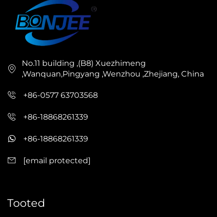
No.11 building ,(B8) Xuezhimeng
,Wanquan,Pingyang ,Wenzhou ,Zhejiang, China
+86-0577 63703568
+86-18868261339
+86-18868261339
[email protected]
Tooted