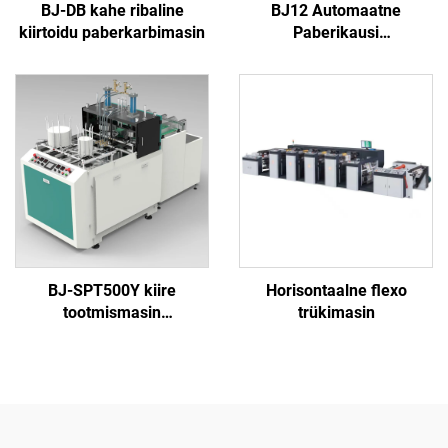
BJ-DB kahe ribaline
BJ12 Automaatne
kiirtoidu paberkarbimasin
Paberikausi
Moodustusmasin
BJ-SPT500Y kiire
Horisontaalne flexo
tootmismasin
trükimasin
paberiplaatide
valmistamiseks
(hüdropressi tüüp)