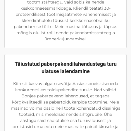
tootmistähtaegu, vaid sobis ka nende
keskkonnaeesmärkidega. Kliendil teatati 30-
protsendilisest tootmisjäätmete vähenemisest ja
kliendirahulolu tõusust keskkonnasõbraliku
pakendamise tõttu. Meie masina tõhusus ja täpsus
mängis olulist rolli nende pakendamisstrateegia
ümberkujundamisel.
Täiustatud paberpakendilahendustega turu
ulatuse laiendamine
Kiiresti kasvav algatusevõtja Aasias soovis siseneda
konkurentsikas toidupakendite turule. Nad valisid
Bonjee paberpakendilahendused, et tagada
kõrgkvaliteedilise pabertoidukarpide tootmine. Meie
masinad võimaldasid neil toota kohandatud disainiga
tooteid, mis meeldisid nende sihtgrupile. Ühe
aastaga said nad olulise osa turuvaldusest ja
omistasid oma edu meie masinate paindlikkusele ja