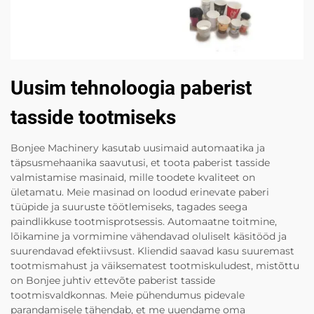
Uusim tehnoloogia paberist
tasside tootmiseks
Bonjee Machinery kasutab uusimaid automaatika ja
täpsusmehaanika saavutusi, et toota paberist tasside
valmistamise masinaid, mille toodete kvaliteet on
ületamatu. Meie masinad on loodud erinevate paberi
tüüpide ja suuruste töötlemiseks, tagades seega
paindlikkuse tootmisprotsessis. Automaatne toitmine,
lõikamine ja vormimine vähendavad oluliselt käsitööd ja
suurendavad efektiivsust. Kliendid saavad kasu suuremast
tootmismahust ja väiksematest tootmiskuludest, mistõttu
on Bonjee juhtiv ettevõte paberist tasside
tootmisvaldkonnas. Meie pühendumus pidevale
parandamisele tähendab, et me uuendame oma