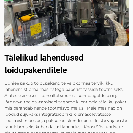
Täielikud lahendused
toidupakenditele
Bonjee pakub toidupakendite valdkonnas terviklikku
lähenemist oma masinatega paberist tasside tootmiseks.
Alates esimesest konsultatsioonist kuni paigalduseni ja
järgneva toe osutamiseni tagame klientidele täieliku paketi,
mis parandab nende tootmisvõimalusi. Meie masinad on
loodud sujuvaks integratsiooniks olemasolevatesse
tootmisliinidesse ja pakkume kliendi spetsiifiliste vajaduste
rahuldamiseks kohandatud lahendusi. Koostöös juhtivate
elektribrändidega tagame, et meie masinad töötavad