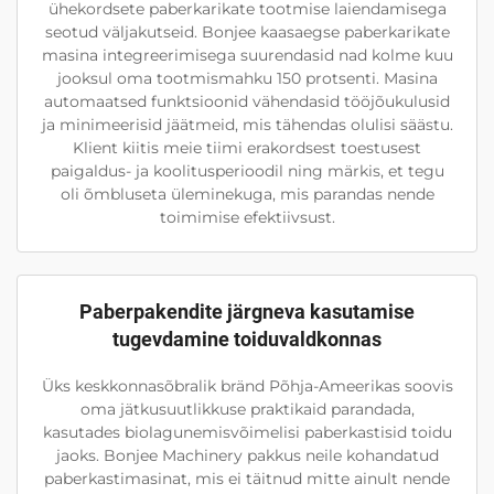
ühekordsete paberkarikate tootmise laiendamisega
seotud väljakutseid. Bonjee kaasaegse paberkarikate
masina integreerimisega suurendasid nad kolme kuu
jooksul oma tootmismahku 150 protsenti. Masina
automaatsed funktsioonid vähendasid tööjõukulusid
ja minimeerisid jäätmeid, mis tähendas olulisi säästu.
Klient kiitis meie tiimi erakordsest toestusest
paigaldus- ja koolitusperioodil ning märkis, et tegu
oli õmbluseta üleminekuga, mis parandas nende
toimimise efektiivsust.
Paberpakendite järgneva kasutamise
tugevdamine toiduvaldkonnas
Üks keskkonnasõbralik bränd Põhja-Ameerikas soovis
oma jätkusuutlikkuse praktikaid parandada,
kasutades biolagunemisvõimelisi paberkastisid toidu
jaoks. Bonjee Machinery pakkus neile kohandatud
paberkastimasinat, mis ei täitnud mitte ainult nende