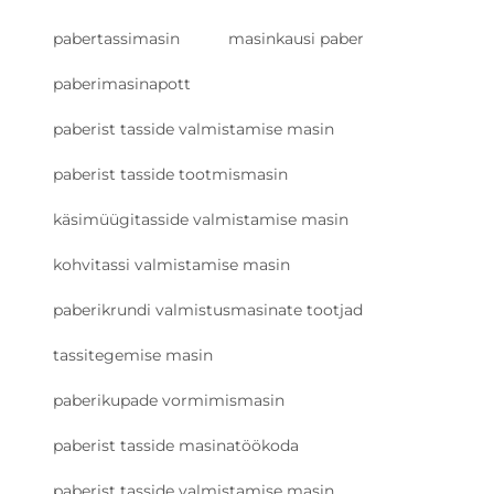
pabertassimasin
masinkausi paber
paberimasinapott
paberist tasside valmistamise masin
paberist tasside tootmismasin
käsimüügitasside valmistamise masin
kohvitassi valmistamise masin
paberikrundi valmistusmasinate tootjad
tassitegemise masin
paberikupade vormimismasin
paberist tasside masinatöökoda
paberist tasside valmistamise masin