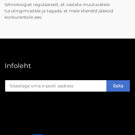
tehnoloogiat regulaarselt, et vastata muutuvatele
turutingimustele ja tagada, et meie kliendid jääksid
konkurentsile ees.
Infoleht
Esita