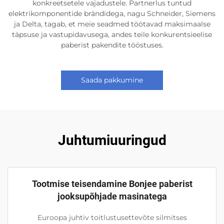
konkreetsetele vajadustele. Partnerlus tuntud
elektrikomponentide brändidega, nagu Schneider, Siemens
ja Delta, tagab, et meie seadmed töötavad maksimaalse
täpsuse ja vastupidavusega, andes teile konkurentsieelise
paberist pakendite tööstuses.
Saada pakkumine
Juhtumiuuringud
Tootmise teisendamine Bonjee paberist
jooksupõhjade masinatega
Euroopa juhtiv toitlustusettevõte silmitses