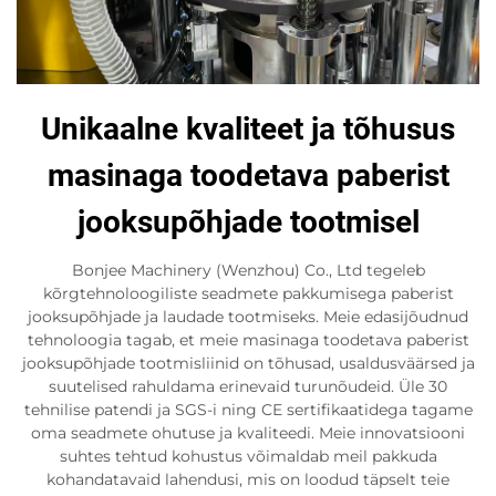
Unikaalne kvaliteet ja tõhusus
masinaga toodetava paberist
jooksupõhjade tootmisel
Bonjee Machinery (Wenzhou) Co., Ltd tegeleb
kõrgtehnoloogiliste seadmete pakkumisega paberist
jooksupõhjade ja laudade tootmiseks. Meie edasijõudnud
tehnoloogia tagab, et meie masinaga toodetava paberist
jooksupõhjade tootmisliinid on tõhusad, usaldusväärsed ja
suutelised rahuldama erinevaid turunõudeid. Üle 30
tehnilise patendi ja SGS-i ning CE sertifikaatidega tagame
oma seadmete ohutuse ja kvaliteedi. Meie innovatsiooni
suhtes tehtud kohustus võimaldab meil pakkuda
kohandatavaid lahendusi, mis on loodud täpselt teie