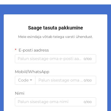
Saage tasuta pakkumine
Meie esindaja võtab teiega varsti ühendust.
E-posti aadress
0/100
Mobiil/WhatsApp
Code
0/100
Nimi
0/100