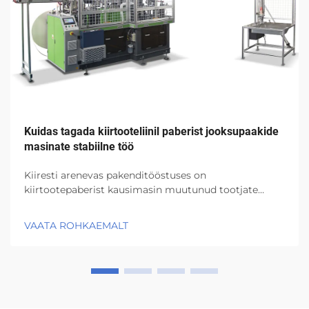
Kuidas tagada kiirtooteliinil paberist jooksupaakide
masinate stabiilne töö
Kiiresti arenevas pakenditööstuses on
kiirtootepaberist kausimasin muutunud tootjate
jaoks hädavajalikuks tuumaseadmiseks, kes pürgivad
efektiivsuse ja kvaliteedi poole. Kuna nõudlus
VAATA ROHKAEMALT
ühekordse paberpakendite järele jätkub kasvamas, on
masinate stabiilne töö...