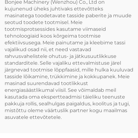
Bonjee Machinery (Wenzhou) Co., Ltd on
kujunenud üheks juhtivaks ettevõtteks
masinatega toodetavate tasside paberite ja muude
seotud toodete tootmisel. Meie
tootmisprotsessides kasutame viimaseid
tehnoloogiaid koos kõrgeima tootmise
efektiivsusega. Meie painutame ja kleebime tassi
vajalikud osad nii, et need vastavad
rahvusvahelistele ohutus- ja jätkusuutlikkuse
standarditele. Selle vajaliku ettevalmistuse järel
järgnevad tootmise lõppfaasid, mille hulka kuuluvad
tasside lõikamine, trükkimine ja kokkupanek. Meie
masinad suurendavad tootlikkust
energiasäästlikumal viisil. See võimaldab meil
kasutada oma ekspertteadmisi täieliku teenuste
pakkuja rollis, sealhulgas paigaldus, koolitus ja tugi,
mistõttu oleme väärtuslik partner kogu maailmas
asuvatele ettevõtetele.